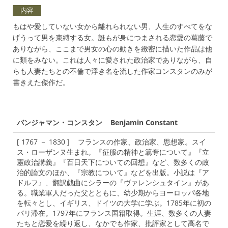
内容
もはや愛していない女から離れられない男、人生のすべてをな
げうって男を束縛する女。誰もが身につまされる恋愛の葛藤で
ありながら、ここまで男女の心の動きを緻密に描いた作品は他
に類をみない。これは人々に愛された政治家でありながら、自
らも人妻たちとの不倫で浮き名を流した作家コンスタンのみが
書きえた傑作だ。
バンジャマン・コンスタン Benjamin Constant
[ 1767 － 1830 ] フランスの作家、政治家、思想家。スイ
ス・ローザンヌ生まれ。『征服の精神と簒奪について』『立
憲政治講義』『百日天下についての回想』など、数多くの政
治的論文のほか、『宗教について』などを出版。小説は『ア
ドルフ』、翻訳戯曲にシラーの『ヴァレンシュタイン』があ
る。職業軍人だった父とともに、幼少期からヨーロッパ各地
を転々とし、イギリス、ドイツの大学に学ぶ。1785年に初の
パリ滞在。1797年にフランス国籍取得。生涯、数多くの人妻
たちと恋愛を繰り返し、なかでも作家、批評家として高名で