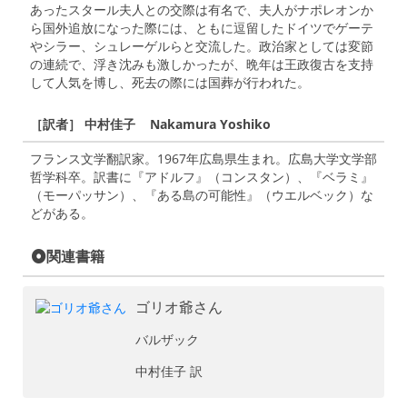
あったスタール夫人との交際は有名で、夫人がナポレオンか
ら国外追放になった際には、ともに逗留したドイツでゲーテ
やシラー、シュレーゲルらと交流した。政治家としては変節
の連続で、浮き沈みも激しかったが、晩年は王政復古を支持
して人気を博し、死去の際には国葬が行われた。
［訳者］ 中村佳子 Nakamura Yoshiko
フランス文学翻訳家。1967年広島県生まれ。広島大学文学部
哲学科卒。訳書に『アドルフ』（コンスタン）、『ベラミ』
（モーパッサン）、『ある島の可能性』（ウエルベック）な
どがある。
関連書籍
ゴリオ爺さん
バルザック
中村佳子 訳