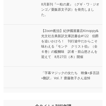
8月新刊『一粒の麦』（グギ・ワ・ジオ
ンゴ／粟飯原文子訳）を発売しまし
た。
【Zoom配信】紀伊國屋書店Kinoppy&
光文社古典新訳文庫読書会#122 伯爵
を追いかけろ！ 刊行途中だからこそ
味わえる『モンテ゠クリスト伯』（全
６巻）の醍醐味 訳者・前山悠さんを
迎えて 8月27日（木）開催
「字幕マジックの女たち 映像×多言語
×翻訳」 Vol.７ 齋藤敦子さん追悼