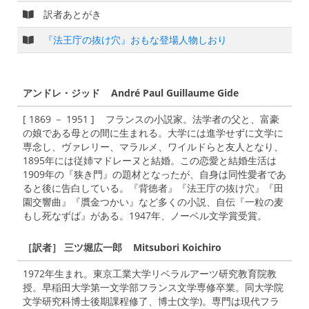
訳者あとがき
『法王庁の抜け穴』おもな登場人物しおり
アンドレ・ジッド André Paul Guillaume Gide
[ 1869 － 1951 ] フランスの小説家。法学者の父と、富豪
の娘である母との間に生まれる。大学には進学せずに文学に
専念し、ヴァレリー、マラルメ、ワイルドらと友人となり、
1895年には従姉マドレーヌと結婚。この恋愛と結婚生活は
1909年の『狭き門』の題材となったが、自身は同性愛者であ
ると後に告白している。『背徳者』『法王庁の抜け穴』『田
園交響曲』『贋金つかい』など多くの小説、自伝『一粒の麦
もし死なずば』がある。1947年、ノーベル文学賞受賞。
［訳者］ 三ツ堀広一郎 Mitsubori Koichiro
1972年生まれ。東京工業大学リベラルアーツ研究教育院教
授。早稲田大学第一文学部フランス文学専修卒業。同大学院
文学研究科博士後期課程修了、博士(文学)。専門は現代フラ