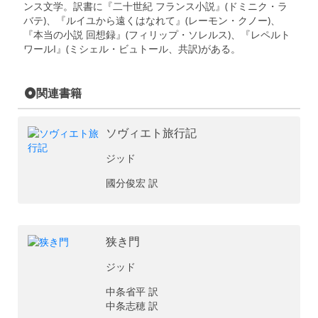
ンス文学。訳書に『二十世紀 フランス小説』(ドミニク・ラ
バテ)、『ルイユから遠くはなれて』(レーモン・クノー)、
『本当の小説 回想録』(フィリップ・ソレルス)、『レペルト
ワールI』(ミシェル・ビュトール、共訳)がある。
関連書籍
ソヴィエト旅行記
ジッド
國分俊宏 訳
狭き門
ジッド
中条省平 訳
中条志穂 訳