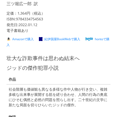
三ツ堀広一郎 訳
定価：1,364円（税込）
ISBN:9784334754563
発売日:2022.01.12
電子書籍あり
Amazonで購入
紀伊国屋BookWebで購入
hontoで購
入
壮大な詐欺事件は思わぬ結末へ
ジッドの傑作犯罪小説
作品
社会階層も価値観も異なる多様な作中人物が行き交い、複雑
多岐な出来事が展開する筋を縒り合わせ、人間の行為の奥底
にひそむ偶然と必然の問題を照らし出す。二十世紀の文学に
新たな局面を切りひらいたジッドの傑作。
物語