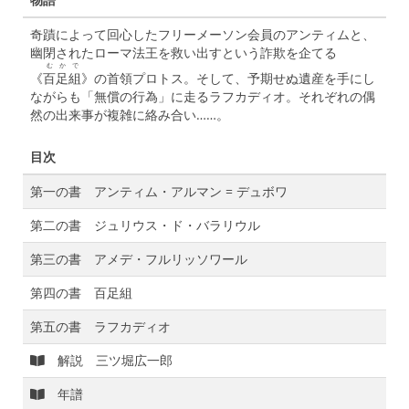
奇蹟によって回心したフリーメーソン会員のアンティムと、
幽閉されたローマ法王を救い出すという詐欺を企てる
むかで
《
百足組
》の首領プロトス。そして、予期せぬ遺産を手にし
ながらも「無償の行為」に走るラフカディオ。それぞれの偶
然の出来事が複雑に絡み合い……。
目次
第一の書 アンティム・アルマン = デュボワ
第二の書 ジュリウス・ド・バラリウル
第三の書 アメデ・フルリッソワール
第四の書 百足組
第五の書 ラフカディオ
解説 三ツ堀広一郎
年譜