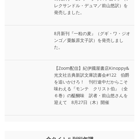
レクサンドル・デュマ／前山悠訳）を
発売しました。
8月新刊『一粒の麦』（グギ・ワ・ジオ
ンゴ／粟飯原文子訳）を発売しまし
た。
【Zoom配信】紀伊國屋書店Kinoppy&
光文社古典新訳文庫読書会#122 伯爵
を追いかけろ！ 刊行途中だからこそ
味わえる『モンテ゠クリスト伯』（全
６巻）の醍醐味 訳者・前山悠さんを
迎えて 8月27日（木）開催