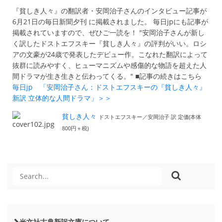
『貧しき人々』の翻訳者・安岡治子さんのインタビュー記事が
6月21日の毎日新聞夕刊 に掲載されました。 毎日jpにも記事が
掲載されていますので、ぜひご一読を！ "安岡治子さんが新し
く訳したドストエフスキー『貧しき人々』の評判がいい。ロシ
アの文豪が24歳で発表したデビュー作。こなれた翻訳によって
抜群に読みやすく、ヒューマニズムや感傷的な物語を超えた人
間ドラマが生き生きと伝わってくる。" ■記事の続きはこちら
毎日jp 「安岡治子さん：ドストエフスキーの『貧しき人々』
新訳 立体的な人間ドラマ」＞＞
貧しき人々
ドストエフスキー／安岡治子 訳 定価(本体
800円＋税)
光文社古典新訳文庫について