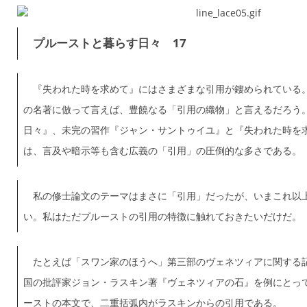
プルーストと暮らす日々 17
『失われた時を求めて』にはさまざまな引用が鏤められている
の名著に倣って言えば、豊饒なる「引用の織物」と言えるだろう
日々』、未完の習作『ジャン・サントゥイユ』と『失われた時を
は、言及や暗示等も含む広義の「引用」の圧倒的な多さである。
私の修士論文のテーマはまさに「引用」だったが、いまこれ以
い。私はただプルーストの引用の特徴に触れておきたいだけだ。
たとえば「スワン家のほうへ」第三部のヴェネツィアに関する
国の批評家ジョン・ラスキン著『ヴェネツィアの石』を例にとっ
ーストの本文で、二重括弧内がラスキンからの引用である。