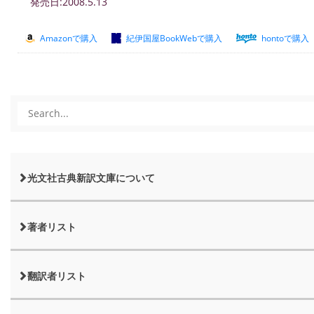
発売日:2008.5.13
Amazonで購入
紀伊国屋BookWebで購入
hontoで購入
光文社古典新訳文庫について
著者リスト
翻訳者リスト