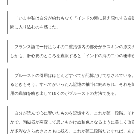
「いまや私は自分が紛れもなく『インドの海に見え隠れする岩
間に入り込むのを感じた」
フランス語で一行足らずの二重括弧内の部分がラスキンの原文
しかも、肝心要のところを直訳すると「インドの海の二つの珊瑚
プルーストの引用はほとんどすべてが記憶だけでなされている
るときもそう。すべてがいったん記憶の抽斗に納められ、それを
用の織物を紡ぎ出してゆくのがプルーストの方法である。
自分が読んで心に響いたものを記憶する。これが第一段階。そ
かで、陶磁器が窯変して思いもかけぬ釉色となるように美しく改
が多彩なきらめきとともに残る。これが第二段階だとすれば、あ