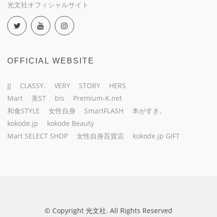
光文社オフィシャルサイト
OFFICIAL WEBSITE
JJ
CLASSY.
VERY
STORY
HERS
Mart
美ST
bis
Premium-K.net
和食STYLE
女性自身
SmartFLASH
本がすき。
kokode.jp
kokode Beauty
Mart SELECT SHOP
女性自身百貨店
kokode.jp GIFT
© Copyright 光文社. All Rights Reserved