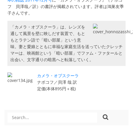
フ 貝澤哉／訳）の書評が掲載されています。評者は鴻巣友季
子さんです。
「カメラ・オブスクーラ」は、レンズを
通して風景を壁に映しだす装置で、もと
もとラテン語で「暗い部屋」という意
味。妻と愛娘とともに幸福な家庭生活を送っていたクレッチ
マーは、映画館という「暗い部屋」でファム・ファタールと
出会い、文字通りの暗黒へと転落していく。
カメラ・オブスクーラ
ナボコフ／貝澤 哉 訳
定価(本体895円＋税)