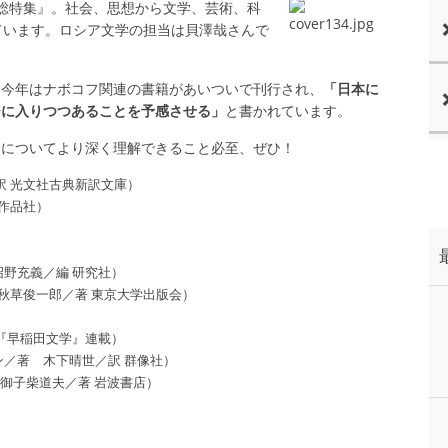
回顧総特集』。社会、思想から文学、芸術、科
れています。ロシア文学の担当は貝澤哉さんで
、今年はナボコフ関連の書籍があいついで刊行され、
「日本に
ジに入りつつあることを予感させる」
と書かれています。
フについてより深く理解できること必至、ぜひ！
訳 光文社古典新訳文庫）
作品社）
）
野充義／編 研究社）
秋草俊一郎／著 東京大学出版会）
『早稲田文学』連載）
／著 木下晴世／訳 群像社）
御子柴道夫／著 岩波書店）