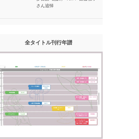
さん追悼
全タイトル刊行年譜