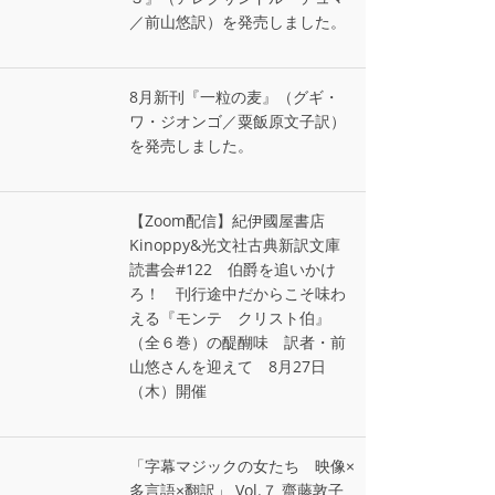
／前山悠訳）を発売しました。
8月新刊『一粒の麦』（グギ・
ワ・ジオンゴ／粟飯原文子訳）
を発売しました。
【Zoom配信】紀伊國屋書店
Kinoppy&光文社古典新訳文庫
読書会#122 伯爵を追いかけ
ろ！ 刊行途中だからこそ味わ
える『モンテ゠クリスト伯』
（全６巻）の醍醐味 訳者・前
山悠さんを迎えて 8月27日
（木）開催
「字幕マジックの女たち 映像×
多言語×翻訳」 Vol.７ 齋藤敦子