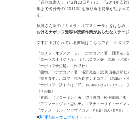
「週刊読書人」（12月23日号）は、『2011年
学まで各分野の"2011年"を振り返る特集が組ま
す。
貝澤さん訳の『カメラ・オブスクーラ』をはじめ
おけるナボコフ受容や読解作業があらたなステー
文中に上げられている書籍はこちらです。ナボコ
『カメラ・オブスクーラ』（ナボコフ／著 貝澤 哉／
『ローラのオリジナル』（ナボコフ／著 若島 正／訳 
『ナボコフ全短篇』（作品社）
『賜物』（ナボコフ／著 沼野充義／訳 河出書房新社
『書き直すナボコフ、読み直すナボコフ』（若島正・沼
『ナボコフ 訳すのは「私」
』（
自己翻訳がひらくテクスト
《その他》
『青脂』（ソローキン／著 望月哲男・松下隆志／訳 
『アフマートヴァの思い出』（アナトーリイ・ナイマン
『ヴラジーミル・ソロヴィヨフ
』（
幻視者・詩人・哲学者
■
週刊読書人ウェブサイト＞＞