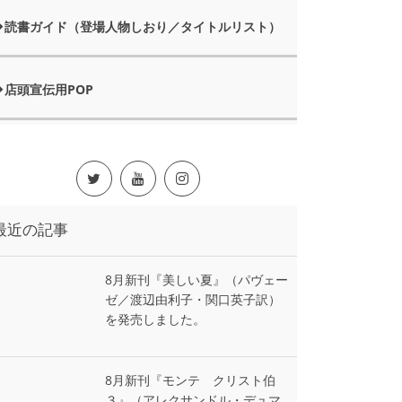
読書ガイド（登場人物しおり／タイトルリスト）
店頭宣伝用POP
最近の記事
8月新刊『美しい夏』（パヴェー
ゼ／渡辺由利子・関口英子訳）
を発売しました。
8月新刊『モンテ゠クリスト伯
３』（アレクサンドル・デュマ