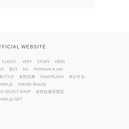
FFICIAL WEBSITE
CLASSY.
VERY
STORY
HERS
rt
美ST
bis
Premium-K.net
食STYLE
女性自身
SmartFLASH
本がすき。
kode.jp
kokode Beauty
rt SELECT SHOP
女性自身百貨店
kode.jp GIFT