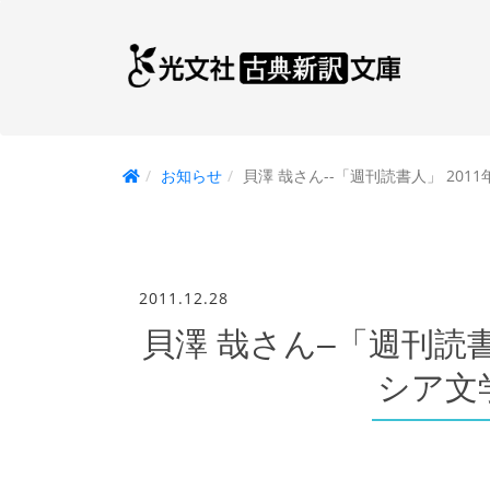
お知らせ
貝澤 哉さん--「週刊読書人」 20
2011.12.28
貝澤 哉さん–「週刊読書
シア文