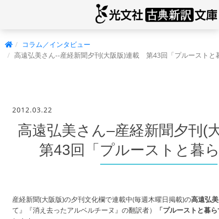
コラム／インタビュー
高遠弘美さん--産経新聞夕刊(大阪版)連載 第43回「プルースト
2012.03.22
高遠弘美さん–産経新聞夕刊(
第43回「プルーストと暮
産経新聞(大阪版)の夕刊文化欄で連載中(毎週木曜日掲載)の
高遠弘美
て』『消え去ったアルベルチーヌ』の翻訳者）
「プルーストと暮ら