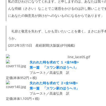
私の言ひわけになつてくれます。と申しますのは、あなたは我々
んな些細（ささい）なことでご迷惑をかけるのは許し難いことで
にあなたの御意見が掛けがへのないものになるからであります」
礼節と敬意を失わず、しかも言いたいことを書く。まさにお手
うか。
(2012年3月15日 産経新聞(大阪版)夕刊掲載)
失われた時を求めて １ <全14巻>
第一篇 「スワン家のほうへ I」
プルースト／高遠弘美 訳
定価(本体952円＋税)
失われた時を求めて ２<全14巻>
第一篇 「スワン家のほうへ II」
プルースト／高遠弘美 訳
定価(本体1,105円＋税)