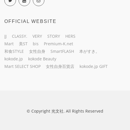
OFFICIAL WEBSITE
JJ
CLASSY.
VERY
STORY
HERS
Mart
美ST
bis
Premium-K.net
和食STYLE
女性自身
SmartFLASH
本がすき。
kokode.jp
kokode Beauty
Mart SELECT SHOP
女性自身百貨店
kokode.jp GIFT
© Copyright 光文社. All Rights Reserved