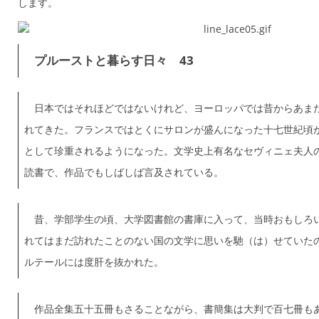
します。
プルーストと暮らす日々 43
日本ではそれほどではないけれど、ヨーロッパでは昔からあま
れてきた。フランスではとくにサロンが盛んになった十七世紀頃
として珍重されるようになった。文学史上有名なセヴィニェ夫人
読書で、作品でもしばしば言及されている。
昔、学部学生の頃、大学図書館の書庫に入って、当時おもしろ
れてはまだ訪れたことのない国の文学に思いを馳（は）せていた
ルテールには度肝を抜かれた。
作品全集五十五冊もさることながら、書簡集は大判で百七冊も