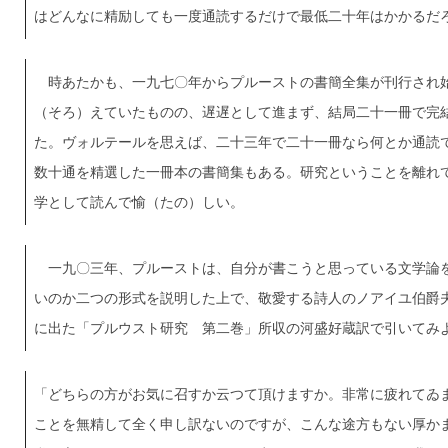
はどんなに精励しても一度通読するだけで最低二十年はかかるだ
時あたかも、一九七〇年からプルーストの書簡全集が刊行され
（そろ）えていたものの、遅遅として進まず、結局二十一冊で完
た。ヴォルテールを思えば、二十三年で二十一冊なら何とか通読
数十通を精選した一冊本の書簡集もある。研究ということを離れ
学として読んで愉（たの）しい。
一九〇三年、プルーストは、自分が書こうと思っている文学論
いのか二つの形式を説明した上で、敬愛する詩人のノアイユ伯爵
に出た「プルウスト研究 第二巻」所収の河盛好蔵訳で引いてみ
「どちらの方がお気に召すか云つて頂けますか。非常に疲れてゐ
ことを無精して全く申し訳ないのですが、こんな途方もない厚か