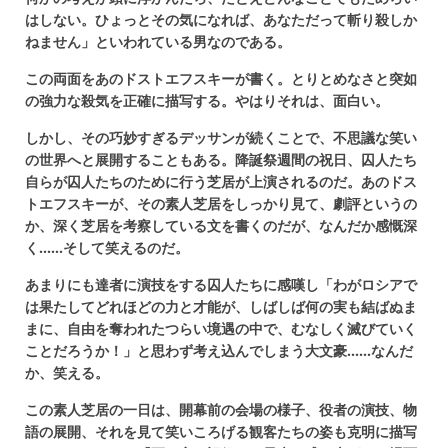
はしない。ひょっとその気になれば、あなただって斬り殺しか
ねません」といわれている男なのである。
この両面をあのドストエフスキーが書く。とりとめなさと突如
の強力な殺気を正確に描写する。やはりそれは、面白い。
しかし、その巧妙すぎるデッサンが続くことで、不思議な笑い
の世界へと展開することもある。降誕祭週間の祝日、囚人たち
自らが囚人たちのために行う芝居が上演されるのだ。あのドス
トエフスキーが、その素人芝居をしっかり見て、劇評というの
か、深く芝居を考察している文を書くのだが、なんだか感慨深
く......そして笑えるのだ。
あまりにも達者に演技をする囚人たちに感嘆し「わがロシアで
は果たしてどれほどの力と才能が、しばしば何の実も結ばぬま
まに、自由を奪われたつらい境遇の中で、むなしく滅びていく
ことだろうか！」と思わず考え込んでしまう大文豪......なんだ
か、笑える。
この素人芝居の一日は、開幕前の会場の様子、役者の演技、物
語の展開、それを見て笑いころげる観客たちの姿も克明に描写