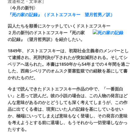
渡邉裕之・文筆家］
〈今月の新刊〉
『死の家の記録』（ドストエフスキー 望月哲男／訳）
囚人たちを順番にスケッチしていくドストエフスキー
２月の新刊のドストエフスキー『死の家
の記録』（望月哲男訳）を紹介したい。
1849年、ドストエフスキーは、初期社会主義者のメンバーとし
て逮捕され、死刑判決が下されたが突如減刑される。そしてシ
ベリアへ送られた。本書は1850年から54年までの４年間を過ご
した、西南シベリアのオムスク要塞監獄での経験を基にして書
かれたものだ。
今まで読んできたドストエフスキー作品の中で、「一番面白
い」と思って読んだ。彼の小説の場合は、この人物の発言はど
んな意味があるのかとどうしても深く考えてしまうが、この作
品に出てくる者は、現実にいた人の記録を基にしているせい
か、極端にいってしまえば意味もなく登場し、その発言の意味
を考えようとする前に退場し、もうそれから一切登場しなかっ
たりする。