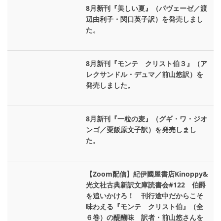
8月新刊『美しい夏』（パヴェーゼ／渡
辺由利子・関口英子訳）を発売しまし
た。
8月新刊『モンテ゠クリスト伯３』（ア
レクサンドル・デュマ／前山悠訳）を
発売しました。
8月新刊『一粒の麦』（グギ・ワ・ジオ
ンゴ／粟飯原文子訳）を発売しまし
た。
【Zoom配信】紀伊國屋書店Kinoppy&
光文社古典新訳文庫読書会#122 伯爵
を追いかけろ！ 刊行途中だからこそ
味わえる『モンテ゠クリスト伯』（全
６巻）の醍醐味 訳者・前山悠さんを