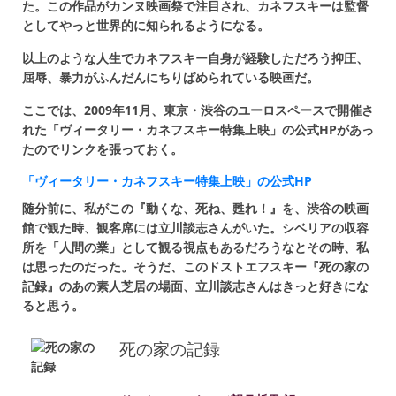
た。この作品がカンヌ映画祭で注目され、カネフスキーは監督
としてやっと世界的に知られるようになる。
以上のような人生でカネフスキー自身が経験しただろう抑圧、
屈辱、暴力がふんだんにちりばめられている映画だ。
ここでは、2009年11月、東京・渋谷のユーロスペースで開催さ
れた「ヴィータリー・カネフスキー特集上映」の公式HPがあっ
たのでリンクを張っておく。
「ヴィータリー・カネフスキー特集上映」の公式HP
随分前に、私がこの『動くな、死ね、甦れ！』を、渋谷の映画
館で観た時、観客席には立川談志さんがいた。シベリアの収容
所を「人間の業」として観る視点もあるだろうなとその時、私
は思ったのだった。そうだ、このドストエフスキー『死の家の
記録』のあの素人芝居の場面、立川談志さんはきっと好きにな
ると思う。
死の家の記録