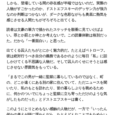
しかも、登場している間の存在感が半端ではないのだ。実際の
人物がすごかったのか、ドストエフスキーのデッサン力が強力
なのか判断はつかないが、ダークな色彩ながらも奥底に熱気を
感じさせる人間たちがぞろぞろと出てくる。
読者は文豪の筆力で描かれたスケッチを順番に見ていけばよ
い。罪とか罰とか神とか考えないで。この読書体験は格別だっ
た。だから「一番面白い」と思った。
出てくる囚人たちがとにかく魅力的だ。たとえばペトローフ。
彼は絶対行うべき自分の義務であるかのように毎日「私」に話
しかけてくる不思議な人物だ。そして囚人のくせにそうとは感
じさせない雰囲気をもっている。
「まるでこの男が一緒に監獄に暮らしているのではなく、町
の、どこか遠くにある別の家に住んでいて、ただニュースを聞
いたり、私のもとを訪れたり、皆の暮らしぶりを眺めるため
に、何かのついでにちょっと監獄に立ち寄っただけのような気
がしたものだった」とドストエフスキーは書く。
このようにとりとめもない感触の人物だが、一方で「いったん
何かの考えが頭に浮かんだら、たとえどんなことでもためらい