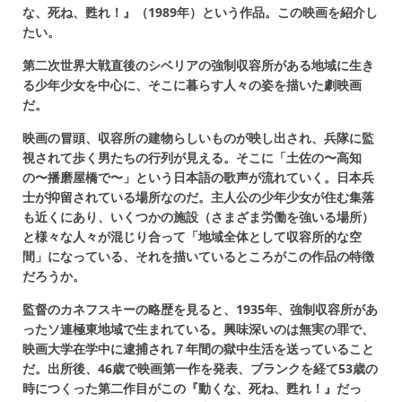
な、死ね、甦れ！』（1989年）という作品。この映画を紹介し
たい。
第二次世界大戦直後のシベリアの強制収容所がある地域に生き
る少年少女を中心に、そこに暮らす人々の姿を描いた劇映画
だ。
映画の冒頭、収容所の建物らしいものが映し出され、兵隊に監
視されて歩く男たちの行列が見える。そこに「土佐の〜高知
の〜播磨屋橋で〜」という日本語の歌声が流れていく。日本兵
士が抑留されている場所なのだ。主人公の少年少女が住む集落
も近くにあり、いくつかの施設（さまざま労働を強いる場所）
と様々な人々が混じり合って「地域全体として収容所的な空
間」になっている、それを描いているところがこの作品の特徴
だろうか。
監督のカネフスキーの略歴を見ると、1935年、強制収容所があ
ったソ連極東地域で生まれている。興味深いのは無実の罪で、
映画大学在学中に逮捕され７年間の獄中生活を送っていること
だ。出所後、46歳で映画第一作を発表、ブランクを経て53歳の
時につくった第二作目がこの『動くな、死ね、甦れ！』だっ