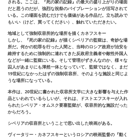
される。ここは、『死の家の記録』の最大の盛り上がりの場面
だと思うのだが、強烈な祝祭のバイブレーションが活写されて
いる。この場面を読むだけでも価値がある作品だ。立ち読みで
もいい（けど、買ってください）、触れていただきたい。
地域として強制収容所的な場所を描くカネフスキー
しかし、『死の家の記録』が描くシベリアの監獄は、奇妙な場
所だ。何かの犯罪を行った人間と、当時のロシア政府が治安を
維持するために強制的に連れてきた反政府主義者や敵性外国人
などが一緒に監獄にいる。そして管理がずさんなのか、様々な
囚人があまりにも渾然一体となっていて、監獄ではなく、まだ
19世紀になかったはずの強制収容所、そのような施設と同じよ
うな場所になっている。
本作は、20世紀に書かれた収容所文学に大きな影響を与えた作
品といわれているらしいが、それは、ドストエフスキーが入れ
られたシベリア・オムスク要塞監獄が、収容所的な施設だった
からだろう。
シベリアの収容所ということで思い出した映画がある。
ヴィータリー・カネフスキーというロシアの映画監督の『動く