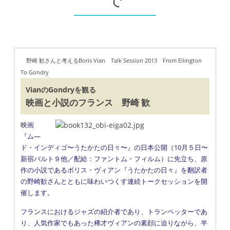
で
野崎 歓さんと考えるBoris Vian Talk Session 2013 From Ellington
To Gondry
VianのGondryを観る
映画と小説のフランス 野崎 歓
映画
『ム―
ド・インディゴ〜うたかたの日々〜』の日本公開（10月５日〜
新宿バルト９他／配給：ファントム・フィルム）に先立ち、原
作の小説であるボリス・ヴィアン『うたかたの日々』を翻訳者
の野崎歓さんとともに味わいつくす連続トークセッションを開
催します。
フランスにおけるジャズの紹介者であり、トランペッターであ
り、人気作家でもあった稀才ヴィアンの素顔に迫りながら、半