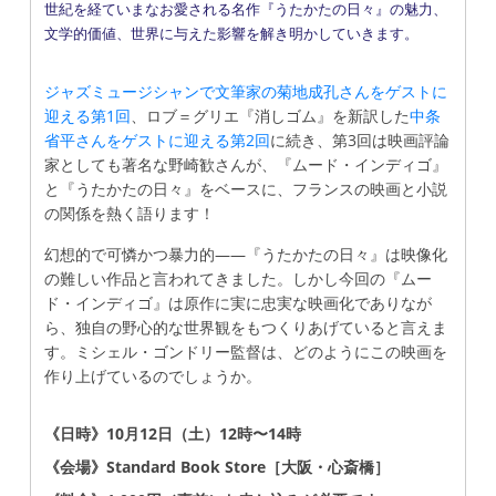
世紀を経ていまなお愛される名作『うたかたの日々』の魅力、
文学的価値、世界に与えた影響を解き明かしていきます。
ジャズミュージシャンで文筆家の菊地成孔さんをゲストに
迎える第1回
、ロブ＝グリエ『消しゴム』を新訳した
中条
省平さんをゲストに迎える第2回
に続き、第3回は映画評論
家としても著名な野崎歓さんが、『ムード・インディゴ』
と『うたかたの日々』をベースに、フランスの映画と小説
の関係を熱く語ります！
幻想的で可憐かつ暴力的――『うたかたの日々』は映像化
の難しい作品と言われてきました。しかし今回の『ムー
ド・インディゴ』は原作に実に忠実な映画化でありなが
ら、独自の野心的な世界観をもつくりあげていると言えま
す。ミシェル・ゴンドリー監督は、どのようにこの映画を
作り上げているのでしょうか。
《日時》10月12日（土）12時〜14時
《会場》Standard Book Store［大阪・心斎橋］