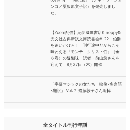
ンゴ／粟飯原文子訳）を発売しまし
た。
【Zoom配信】紀伊國屋書店Kinoppy&
光文社古典新訳文庫読書会#122 伯爵
を追いかけろ！ 刊行途中だからこそ
味わえる『モンテ゠クリスト伯』（全
６巻）の醍醐味 訳者・前山悠さんを
迎えて 8月27日（木）開催
「字幕マジックの女たち 映像×多言語
×翻訳」 Vol.７ 齋藤敦子さん追悼
全タイトル刊行年譜