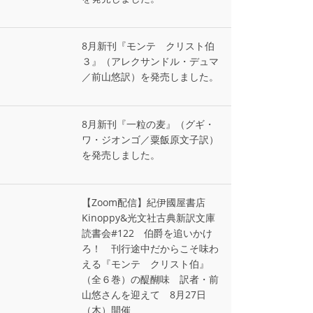
8月新刊『モンテ゠クリスト伯
３』（アレクサンドル・デュマ
／前山悠訳）を発売しました。
8月新刊『一粒の麦』（グギ・
ワ・ジオンゴ／粟飯原文子訳）
を発売しました。
【Zoom配信】紀伊國屋書店
Kinoppy&光文社古典新訳文庫
読書会#122 伯爵を追いかけ
ろ！ 刊行途中だからこそ味わ
える『モンテ゠クリスト伯』
（全６巻）の醍醐味 訳者・前
山悠さんを迎えて 8月27日
（木）開催