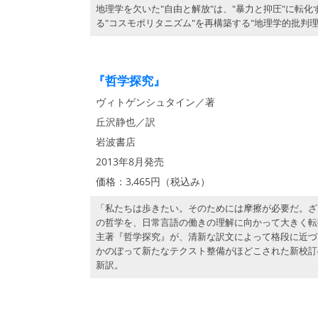
地理学を欠いた"自由と解放"は、"暴力と抑圧"に転
る"コスモポリタニズム"を再構築する"地理学的批判理
『哲学探究』
ヴィトゲンシュタイン／著
丘沢静也／訳
岩波書店
2013年8月発売
価格：3,465円（税込み）
「私たちは歩きたい。そのためには摩擦が必要だ。ざ
の哲学を、日常言語の働きの理解に向かって大きく転
主著『哲学探究』が、清新な訳文によって格段に近づ
かのぼって新たなテクスト整備がほどこされた新校訂
新訳。