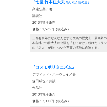
『七世 竹本住大夫
』
限りなき藝の道
高遠弘美／著
講談社
2013年9月発売
価格：1,575円（税込み）
三百有余年になんなんとする文楽の歴史上、最高齢の
本各地での住大夫の公演を「おっかけ」続けたフラン
の「名人」が辿りついた至高の境地に肉迫する。
『コスモポリタニズム』
デヴィッド・ハーヴェイ／著
森田成也／共訳
作品社
2013年8月発売
価格：3,990円（税込み）