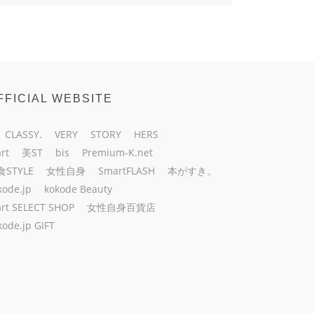
FFICIAL WEBSITE
CLASSY.
VERY
STORY
HERS
rt
美ST
bis
Premium-K.net
食STYLE
女性自身
SmartFLASH
本がすき。
kode.jp
kokode Beauty
rt SELECT SHOP
女性自身百貨店
kode.jp GIFT