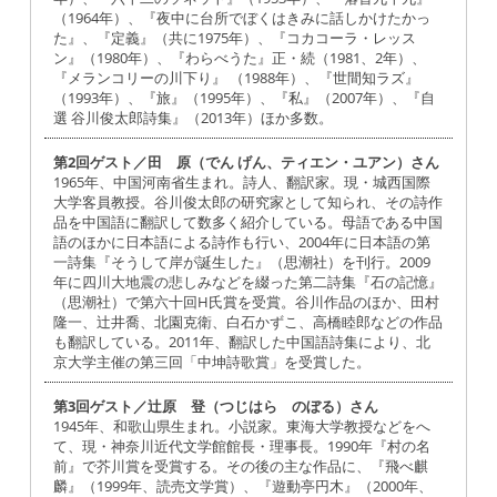
（1964年）、『夜中に台所でぼくはきみに話しかけたかっ
た』、『定義』（共に1975年）、『コカコーラ・レッス
ン』（1980年）、『わらべうた』正・続（1981、2年）、
『メランコリーの川下り』 （1988年）、『世間知ラズ』
（1993年）、『旅』（1995年）、『私』（2007年）、『自
選 谷川俊太郎詩集』（2013年）ほか多数。
第2回ゲスト／田 原（でん げん、ティエン・ユアン）さん
1965年、中国河南省生まれ。詩人、翻訳家。現・城西国際
大学客員教授。谷川俊太郎の研究家として知られ、その詩作
品を中国語に翻訳して数多く紹介している。母語である中国
語のほかに日本語による詩作も行い、2004年に日本語の第
一詩集『そうして岸が誕生した』（思潮社）を刊行。2009
年に四川大地震の悲しみなどを綴った第二詩集『石の記憶』
（思潮社）で第六十回H氏賞を受賞。谷川作品のほか、田村
隆一、辻井喬、北園克衛、白石かずこ、高橋睦郎などの作品
も翻訳している。2011年、翻訳した中国語詩集により、北
京大学主催の第三回「中坤詩歌賞」を受賞した。
第3回ゲスト／辻原 登（つじはら のぼる）さん
1945年、和歌山県生まれ。小説家。東海大学教授などをへ
て、現・神奈川近代文学館館長・理事長。1990年『村の名
前』で芥川賞を受賞する。その後の主な作品に、『飛べ麒
麟』（1999年、読売文学賞）、『遊動亭円木』（2000年、