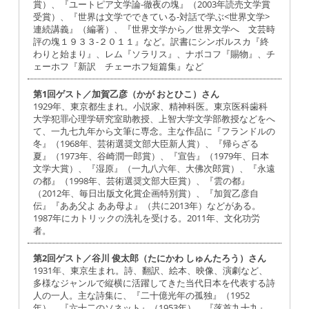
賞）、『ユートピア文学論-徹夜の塊』（2003年読売文学賞
受賞）、『世界は文学でできている-対話で学ぶ<世界文学>
連続講義』（編著）、『世界文学から／世界文学へ 文芸時
評の塊１９３３-２０１１』など。訳書にシンボルスカ『終
わりと始まり』、レム『ソラリス』、ナボコフ『賜物』、チ
ェーホフ『新訳 チェーホフ短篇集』など
第1回ゲスト／加賀乙彦（かが おとひこ）さん
1929年、東京都生まれ。小説家、精神科医。東京医科歯科
大学犯罪心理学研究室助教授、上智大学文学部教授などをへ
て、一九七九年から文筆に専念。主な作品に『フランドルの
冬』（1968年、芸術選奨文部大臣新人賞）、『帰らざる
夏』（1973年、谷崎潤一郎賞）、『宣告』（1979年、日本
文学大賞）、『湿原』（一九八六年、大佛次郎賞）、『永遠
の都』（1998年、芸術選奨文部大臣賞）、『雲の都』
（2012年、毎日出版文化賞企画特別賞）、『加賀乙彦自
伝』『ああ父よ ああ母よ』（共に2013年）などがある。
1987年にカトリックの洗礼を受ける。2011年、文化功労
者。
第2回ゲスト／谷川 俊太郎（たにかわ しゅんたろう）さん
1931年、東京生まれ。詩、翻訳、絵本、映像、演劇など、
多様なジャンルで縦横に活躍してきた当代日本を代表する詩
人の一人。主な詩集に、『二十億光年の孤独』（1952
年）、『六十二のソネット』（1953年）、『落首九十九』