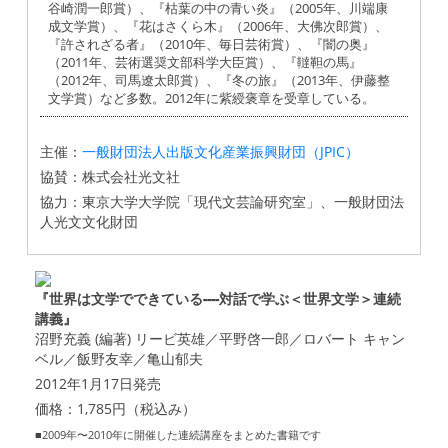
谷崎潤一郎賞）、『枯葉の中の青い炎』（2005年、川端康
成文学賞）、『花はさくら木』（2006年、大佛次郎賞）、
『許されざる者』（2010年、毎日芸術賞）、『闇の奥』
（2011年、芸術選奨文部科学大臣賞）、『韃靼の馬』
（2012年、司馬遼太郎賞）、『冬の旅』（2013年、伊藤整
文学賞）など多数。2012年に紫綬褒章を受章している。
主催：
一般財団法人出版文化産業振興財団（JPIC）
協賛：株式会社光文社
協力：東京大学大学院「現代文芸論研究室」、一般財団法
人光文文化財団
『世界は文学でできている----対話で学ぶ＜世界文学＞連続
講義』
沼野充義 (編著) リービ英雄／平野啓一郎／ロバート キャン
ベル／飯野友幸／亀山郁夫
2012年1月17日発売
価格：1,785円（税込み）
■2009年〜2010年に開催した連続講座をまとめた書籍です