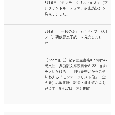
8月新刊『モンテ゠クリスト伯３』（ア
レクサンドル・デュマ／前山悠訳）を
発売しました。
8月新刊『一粒の麦』（グギ・ワ・ジオ
ンゴ／粟飯原文子訳）を発売しまし
た。
【Zoom配信】紀伊國屋書店Kinoppy&
光文社古典新訳文庫読書会#122 伯爵
を追いかけろ！ 刊行途中だからこそ
味わえる『モンテ゠クリスト伯』（全
６巻）の醍醐味 訳者・前山悠さんを
迎えて 8月27日（木）開催