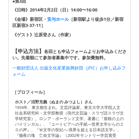
●第3回
《日時》2014年2月2日（日）14:00〜16:00
《会場》新宿区・
安与ホール
［新宿駅より徒歩1分／新宿
区新宿3-37-11］
《ゲスト》辻原登さん（作家）
【申込方法】
各回とも申込フォームよりお申込みくださ
い。先着順にて参加者募集中です。参加費無料。
一般財団法人 出版文化産業振興財団（JPIC）お申し込みフ
ォーム
［プロフィール］
ホスト／沼野充義（ぬまの みつよし）さん
1954年、東京都生まれ。文芸評論家。東京大学大学院人文
社会系研究科・文学部教授（現代文芸論・スラヴ語スラヴ文
学研究室）。ロシア・ポーランド文学。著書に『屋根の上の
バイリンガル』、『ユートピアへの手紙―世界文学からの２
０の声』、『Ｗ文学の世紀へ-境界を超える日本語文学』、
『徹夜の塊 亡命文学論』（2002年サントリー学芸賞受