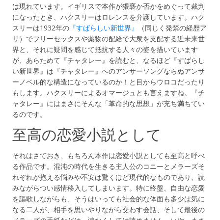
は現れています。イギリスで本作が猥褻か否かをめぐって裁判
になったとき、ハクスリーはロレンスを弁護しています。ハク
スリーは1932年の
『すばらしい新世界』
（同じく発禁の経歴ア
リ）でフリーセックスや薬物の配給で大衆を支配する近未来世
界と、それに疑問を感じて抵抗する人々の姿を描いています
が、あらためて『チャタレー』を読むと、なるほど『すばらし
い新世界』は『チャタレー』へのアンサーソングならぬアンサ
ーノベル的な構造になっているのか！と目からウロコだったり
もします。ハクスリーによるオマージュとも言えますね。『チ
ャタレー』にはまさにそんな「革命的な思想」が充ち満ちてい
るのです。
至高の恋愛小説として
それはさておき、もちろん本作は恋愛小説としても至高と呼べ
る作品です。混沌の時代を生きる主人公のコニーとメラーズそ
れぞれが抱える悩みや不安は驚くほど現代的なものであり、読
みながらつい感情移入してしまいます。特に終盤、自由な恋愛
を謳歌しながらも、そうはいっても社会的な体面も多少は気に
なる二人が、相手を思いやりながら交わす会話、そして最後の