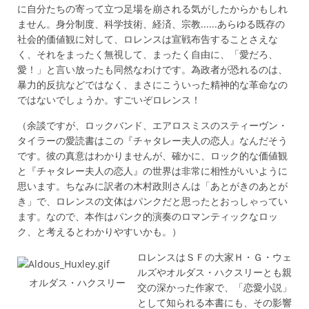
に自分たちの寄って立つ足場を崩される気がしたからかもしれ
ません。身分制度、科学技術、経済、宗教......あらゆる既存の
社会的価値観に対して、ロレンスは宣戦布告することさえな
く、それをまったく無視して、まったく自由に、「愛だろ、
愛！」と言い放ったも同然なわけです。為政者が恐れるのは、
暴力的反抗などではなく、まさにこういった精神的な革命なの
ではないでしょうか。すごいぞロレンス！
（余談ですが、ロックバンド、エアロスミスのスティーヴン・
タイラーの愛読書はこの『チャタレー夫人の恋人』なんだそう
です。彼の真意はわかりませんが、確かに、ロック的な価値観
と『チャタレー夫人の恋人』の世界は非常に相性がいいように
思います。ちなみに訳者の木村政則さんは「あとがきのあとが
き」で、ロレンスの文体はパンクだと思ったとおっしゃってい
ます。なので、本作はパンク的演奏のロマンティックなロッ
ク、と考えるとわかりやすいかも。）
ロレンスはＳＦの大家Ｈ・Ｇ・ウェ
ルズやオルダス・ハクスリーとも親
オルダス・ハクスリー
交の深かった作家で、「恋愛小説」
として知られる本書にも、その影響