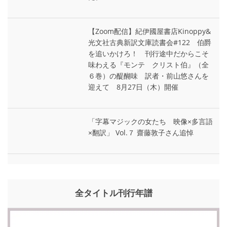
【Zoom配信】紀伊國屋書店Kinoppy&
光文社古典新訳文庫読書会#122 伯爵
を追いかけろ！ 刊行途中だからこそ
味わえる『モンテ゠クリスト伯』（全
６巻）の醍醐味 訳者・前山悠さんを
迎えて 8月27日（木）開催
「字幕マジックの女たち 映像×多言語
×翻訳」 Vol.７ 齋藤敦子さん追悼
全タイトル刊行年譜