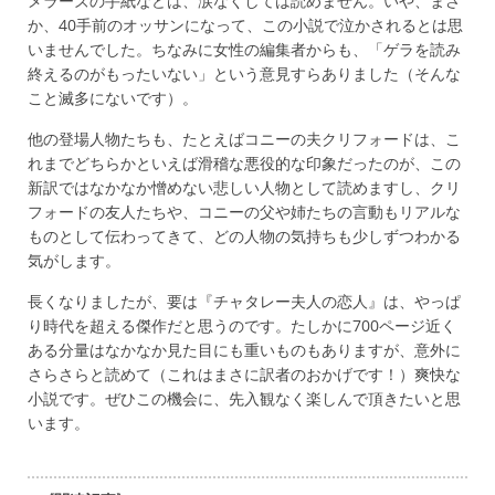
メラーズの手紙などは、涙なくしては読めません。いや、まさ
か、40手前のオッサンになって、この小説で泣かされるとは思
いませんでした。ちなみに女性の編集者からも、「ゲラを読み
終えるのがもったいない」という意見すらありました（そんな
こと滅多にないです）。
他の登場人物たちも、たとえばコニーの夫クリフォードは、こ
れまでどちらかといえば滑稽な悪役的な印象だったのが、この
新訳ではなかなか憎めない悲しい人物として読めますし、クリ
フォードの友人たちや、コニーの父や姉たちの言動もリアルな
ものとして伝わってきて、どの人物の気持ちも少しずつわかる
気がします。
長くなりましたが、要は『チャタレー夫人の恋人』は、やっぱ
り時代を超える傑作だと思うのです。たしかに700ページ近く
ある分量はなかなか見た目にも重いものもありますが、意外に
さらさらと読めて（これはまさに訳者のおかげです！）爽快な
小説です。ぜひこの機会に、先入観なく楽しんで頂きたいと思
います。