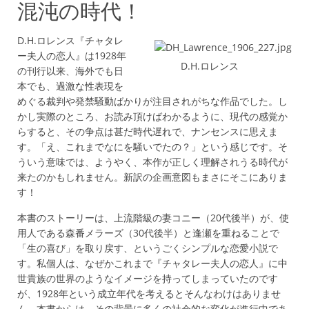
混沌の時代！
D.H.ロレンス『チャタレ
ー夫人の恋人』は1928年
D.H.ロレンス
の刊行以来、海外でも日
本でも、過激な性表現を
めぐる裁判や発禁騒動ばかりが注目されがちな作品でした。し
かし実際のところ、お読み頂けばわかるように、現代の感覚か
らすると、その争点は甚だ時代遅れで、ナンセンスに思えま
す。「え、これまでなにを騒いでたの？」という感じです。そ
ういう意味では、ようやく、本作が正しく理解されうる時代が
来たのかもしれません。新訳の企画意図もまさにそこにありま
す！
本書のストーリーは、上流階級の妻コニー（20代後半）が、使
用人である森番メラーズ（30代後半）と逢瀬を重ねることで
「生の喜び」を取り戻す、というごくシンプルな恋愛小説で
す。私個人は、なぜかこれまで『チャタレー夫人の恋人』に中
世貴族の世界のようなイメージを持ってしまっていたのです
が、1928年という成立年代を考えるとそんなわけはありませ
ん。本書からは、その背景に多くの社会的な変化が進行中であ