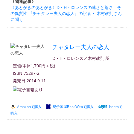
《関連記事》
〈あとがきのあとがき〉D・H・ロレンスの速さと荒さ、そ
の異質性 『チャタレー夫人の恋人』の訳者・ 木村政則さん
に聞く
チャタレー夫人の恋人
D・H・ロレンス／木村政則 訳
定価(本体1,700円＋税)
ISBN:75297-2
発売日:2014.9.11
Amazonで購入
紀伊国屋BookWebで購入
hontoで
購入