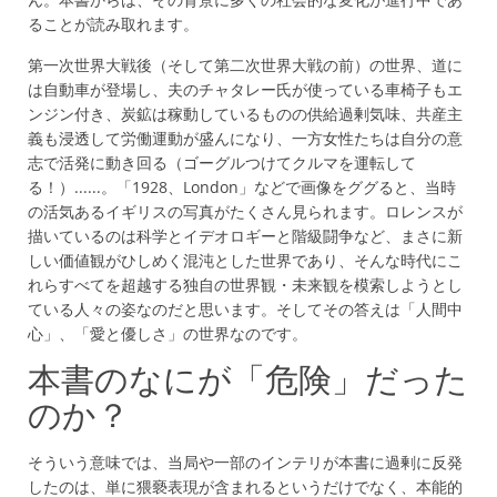
ることが読み取れます。
第一次世界大戦後（そして第二次世界大戦の前）の世界、道に
は自動車が登場し、夫のチャタレー氏が使っている車椅子もエ
ンジン付き、炭鉱は稼動しているものの供給過剰気味、共産主
義も浸透して労働運動が盛んになり、一方女性たちは自分の意
志で活発に動き回る（ゴーグルつけてクルマを運転して
る！）......。「1928、London」などで画像をググると、当時
の活気あるイギリスの写真がたくさん見られます。ロレンスが
描いているのは科学とイデオロギーと階級闘争など、まさに新
しい価値観がひしめく混沌とした世界であり、そんな時代にこ
れらすべてを超越する独自の世界観・未来観を模索しようとし
ている人々の姿なのだと思います。そしてその答えは「人間中
心」、「愛と優しさ」の世界なのです。
本書のなにが「危険」だった
のか？
そういう意味では、当局や一部のインテリが本書に過剰に反発
したのは、単に猥褻表現が含まれるというだけでなく、本能的