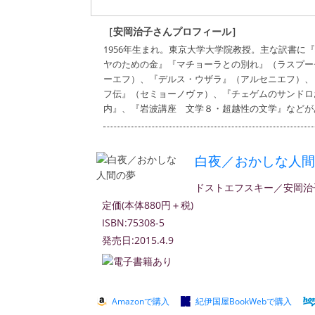
［安岡治子さんプロフィール］
1956年生まれ。東京大学大学院教授。主な訳書
ヤのための金』『マチョーラとの別れ』（ラスプー
ーエフ）、『デルス・ウザラ』（アルセニエフ）、
フ伝』（セミョーノヴァ）、『チェゲムのサンドロ
内』、『岩波講座 文学８・超越性の文学』などが
白夜／おかしな人間
ドストエフスキー／安岡治
定価(本体880円＋税)
ISBN:75308-5
発売日:2015.4.9
Amazonで購入
紀伊国屋BookWebで購入