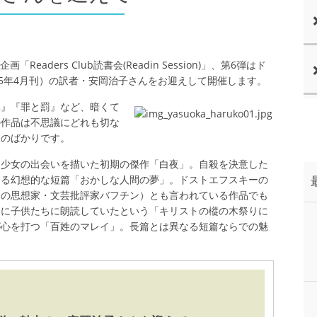
eaders Club読書会(Readin Session)」、第6弾はド
15年4月刊）の訳者・安岡治子さんをお迎えして開催します。
弟』『罪と罰』など、暗くて
の作品は不思議にどれも切な
ものばかりです。
と少女の出会いを描いた初期の傑作「白夜」。自殺を決意した
める幻想的な短篇「おかしな人間の夢」。ドストエフスキーの
アの思想家・文芸批評家バフチン）とも言われている作品でも
スに子供たちに朗読していたという「キリストの樅の木祭りに
が心を打つ「百姓のマレイ」。長篇とは異なる短篇ならでの魅