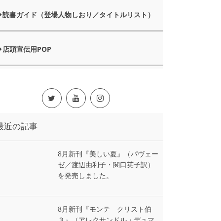
読書ガイド（登場人物しおり／タイトルリスト）
店頭宣伝用POP
最近の記事
8月新刊『美しい夏』（パヴェー
ゼ／渡辺由利子・関口英子訳）
を発売しました。
8月新刊『モンテ゠クリスト伯
３』（アレクサンドル・デュマ