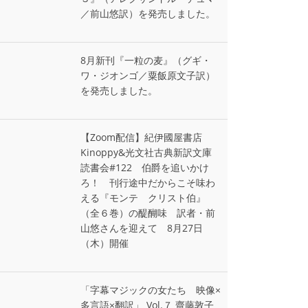
／前山悠訳）を発売しました。
8月新刊『一粒の麦』（グギ・
ワ・ジオンゴ／粟飯原文子訳）
を発売しました。
【Zoom配信】紀伊國屋書店
Kinoppy&光文社古典新訳文庫
読書会#122 伯爵を追いかけ
ろ！ 刊行途中だからこそ味わ
える『モンテ゠クリスト伯』
（全６巻）の醍醐味 訳者・前
山悠さんを迎えて 8月27日
（木）開催
「字幕マジックの女たち 映像×
多言語×翻訳」 Vol.７ 齋藤敦子