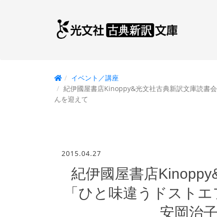
イベント／講座
紀伊國屋書店Kinoppy&光文社古典新訳文庫読
んを迎えて
2015.04.27
紀伊國屋書店Kinop
「ひと味違うドストエ
安岡治