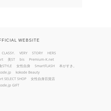
FFICIAL WEBSITE
CLASSY.
VERY
STORY
HERS
rt
美ST
bis
Premium-K.net
食STYLE
女性自身
SmartFLASH
本がすき。
kode.jp
kokode Beauty
rt SELECT SHOP
女性自身百貨店
kode.jp GIFT