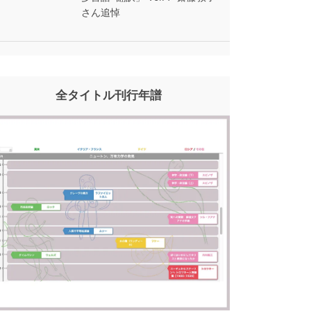
さん追悼
全タイトル刊行年譜