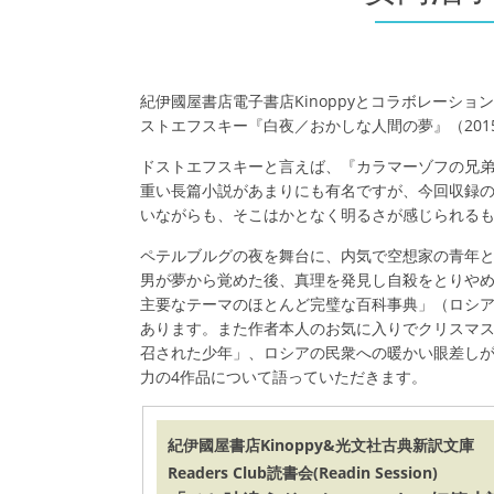
紀伊國屋書店電子書店Kinoppyとコラボレーション企画「R
ストエフスキー『白夜／おかしな人間の夢』（20
ドストエフスキーと言えば、『カラマーゾフの兄
重い長篇小説があまりにも有名ですが、今回収録
いながらも、そこはかとなく明るさが感じられる
ペテルブルグの夜を舞台に、内気で空想家の青年
男が夢から覚めた後、真理を発見し自殺をとりや
主要なテーマのほとんど完璧な百科事典」（ロシ
あります。また作者本人のお気に入りでクリスマ
召された少年」、ロシアの民衆への暖かい眼差し
力の4作品について語っていただきます。
紀伊國屋書店Kinoppy&光文社古典新訳文庫
Readers Club読書会(Readin Session)