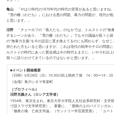
亀山
「やはり時代の1870年代の時代の背景があると思いますね
『雪の轍（わだち）』における悪の問題、暴力の問題が、現代が抱
と思います。」
沼野
「チェーホフの「善人たち」のなかでは、トルストイの"無暴
するシーンがあり、『雪の轍（わだち）』でもその議論が延々と繰
の"無暴力主義"を今の設定に置き換えてるのにも関わらず、なぜこ
持たれた方もいると思いますが、これは現代の戦争やテロの問題に
ルストイの時代にあった緊迫感は今の時代もまさに、いやそれ以上
我々に語りかけてきているのではないかと思います。」
■イベント開催概要
《日時》6月28日（日）10:30の回上映終了後 14：00〜14：20
《会場》角川シネマ有楽町
［プロフィール］
沼野充義さん（ロシア文学者）
1954年、東京生まれ。東京大学大学院人文社会系研究科・文学
ヴ語スラヴ文学研究室）。 著書に、「屋根の上のバイリンガル
「徹夜の塊 亡命文学論」（サントリー学芸賞受賞）、「ユート