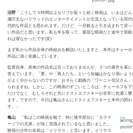
沼野
「こうして３時間以上セリフが延々と続く映画は、いまはどん
瀾万丈なハリウッドのエンターテイメントが主流となっている現代
代的な作品とも思われます。だけど、一旦観ると引き込まれて戻っ
い作品だと思います。私も年を取って、退屈な映画だと途中で居眠
れは寝なかったです(笑)
まず私から作品全体の枠組みを解説いたしますと、本作はチェーホ
作品に強く依拠しています。
監督自身、具体の作品名は言っておりませんが、３つの著作を基に
答えています。「妻」や「善人たち」という短編はかなり強いよう
がよく分からないのですが、おそらく戯曲の「ワーニャ伯父さん」
られますね。しかし、この映画のすごいところは、チェーホフを下
だけでなく、むしろそれと共にドストエフスキーが非常に色濃く響
ます。ですので、今日は亀山さんにドストエフスキーと本作の関わ
す。」
亀山
「私はこの映画を観て、特に後半部分に「カラマ
ーゾフの兄弟」が強く意識されているなと思いました。
映画の少年の名前は「イリヤス」と言います。イリヤス