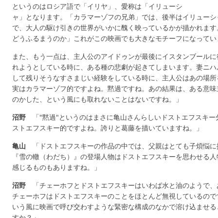
というのはロシア語で「イリヤ」、愛称は「イリューシ
ャ」となります。「カラマーゾフの兄弟」では、後半はイリューシ
で、大人の駆け引きの世界がいかに醜く映っているかが描かれます
どうふるまうのか」これがこの映画でも大きなモチーフになってい
また、もう一点は、主人公のアイドゥンが最後にイスタンブールに
れようとしている時に、ある種の悲劇が起きてしまいます。妻ニハ
して残りそうなすさまじい経験をしている時に、主人公はあの場所
実はカラマーゾフ的ですよね。黙過ですね。あの結果は、ある意味
のかした、という風にも取れないことはないですね。」
沼野
「"黙過"というのはまさに亀山さんらしいドストエフスキー
ストエフスキー的ですよね。誇りと葛藤を描いていますね。」
亀山
「ドストエフスキーの作品の中では、父親はとても子煩悩に
『雪の轍（わだち）』の登場人物はドストエフスキーを思わせる人
感じるものもありますね。」
沼野
「チェーホフとドストエフスキーはいわば水と油のようで、
チェーホフはドストエフスキーのことをほとんど無視しているので
いう風に映画で呼び交わすような緊密な構成のなかで溶け込ませる
すか？」