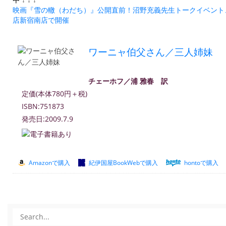
映画『雪の轍（わだち）』公開直前！沼野充義先生トークイベント、
店新宿南店で開催
ワーニャ伯父さん／三人姉妹
チェーホフ／浦 雅春 訳
定価(本体780円＋税)
ISBN:751873
発売日:2009.7.9
Amazonで購入
紀伊国屋BookWebで購入
hontoで購入