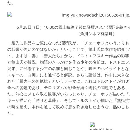
た。
6月28日（日）10:30の回上映終了後に登壇された沼野充義
（角川シネマ有楽町）
一足先に作品をご覧になった沼野氏が、「チェーホフというよりも
の影響が強いのではないか」ということで、亀山氏に本作を紹介し
ト。まずは「妻」「善人たち」から、ドストエフスキー作品の影響
と亀山氏が解説。物語のきっかけを作る少年の名前は、ドストエフ
兄弟」に登場する少年の名前と同じことや、映画のハイライトとな
スキーの「白痴」にも通ずると解説。さらに話題は、作中に大きな
れた「暴力への無抵抗」というテーマに。これはトルストイが110
争への警鐘であり、テロリズムや戦争が続く現代の問題でもある、
た。熱心にメモを取る観客がいらっしゃり、チェーホフが描いた「
キーが描いた「誇りと葛藤」、そしてトルストイが描いた「無抵抗主
の時を超え、本作を通して改めて息を吹き返したような、熱のこも
た。