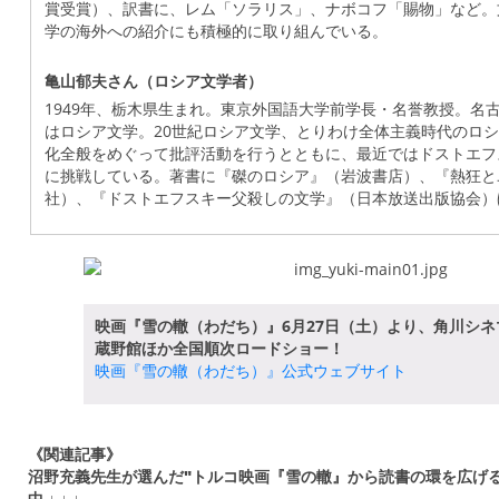
賞受賞）、訳書に、レム「ソラリス」、ナボコフ「賜物」など。
学の海外への紹介にも積極的に取り組んでいる。
亀山郁夫さん（ロシア文学者）
1949年、栃木県生まれ。東京外国語大学前学長・名誉教授。名
はロシア文学。20世紀ロシア文学、とりわけ全体主義時代のロ
化全般をめぐって批評活動を行うとともに、最近ではドストエフ
に挑戦している。著書に『磔のロシア』（岩波書店）、『熱狂と
社）、『ドストエフスキー父殺しの文学』（日本放送出版協会）
映画『雪の轍（わだち）』6月27日（土）より、角川シ
蔵野館ほか全国順次ロードショー！
映画『雪の轍（わだち）』公式ウェブサイト
《関連記事》
沼野充義先生が選んだ"トルコ映画『雪の轍』から読書の環を広げ
中
↓ ↓ ↓