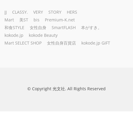
JJ
CLASSY.
VERY
STORY
HERS
Mart
美ST
bis
Premium-K.net
和食STYLE
女性自身
SmartFLASH
本がすき。
kokode.jp
kokode Beauty
Mart SELECT SHOP
女性自身百貨店
kokode.jp GIFT
© Copyright 光文社. All Rights Reserved