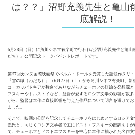
は？？」沼野充義先生と亀山
底解説！
6月28日（日）に角川シネマ有楽町で行われた沼野充義先生と亀山
だち）』公開記念トークイベントレポートです。
第67回カンヌ国際映画祭でパルム・ドールを受賞した話題作ヌリ
『雪の轍（わだち）』（6月27日（土）から角川シネマ有楽町、新
コ・カッパドキアが舞台でありながらチェーホフの短編を発想源と
フスキーやトルストイなど、監督が愛するロシア文学の影響が数多
がら、監督は本作に直接影響を与えた作品について明言を避けてお
ました。
そこで、映画の公開を記念してチェーホフをはじめとするロシア文
義氏と、同じくロシア文学者で主にドストエフスキーの翻訳を手が
て、チェーホフとドストエフスキーを中心に本作に描かれた名作文