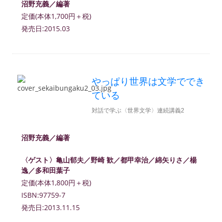
沼野充義／編著
定価(本体1,700円＋税)
発売日:2015.03
やっぱり世界は文学ででき
ている
対話で学ぶ〈世界文学〉連続講義2
沼野充義／編著
〈ゲスト〉亀山郁夫／野崎 歓／都甲幸治／綿矢りさ／楊
逸／多和田葉子
定価(本体1,800円＋税)
ISBN:97759-7
発売日:2013.11.15