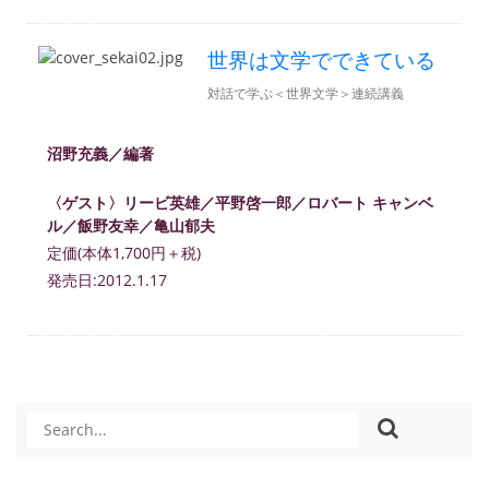
世界は文学でできている
対話で学ぶ＜世界文学＞連続講義
沼野充義／編著
〈ゲスト〉リービ英雄／平野啓一郎／ロバート キャンベ
ル／飯野友幸／亀山郁夫
定価(本体1,700円＋税)
発売日:2012.1.17