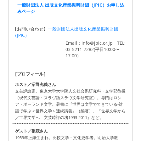
一般財団法人 出版文化産業振興財団（JPIC）お申し込
みページ
【お問い合わせ】
一般財団法人出版文化産業振興財団
（JPIC）
Email：info＠jpic.or.jp TEL:
03-5211-7282(平日10:00〜
17:00）
［プロフィール］
ホスト／沼野充義さん
文芸評論家。東京大学大学院人文社会系研究科・文学部教授
（現代文芸論・スラヴ語スラヴ文学研究室）。専門はロシ
ア・ポーランド文学。著書に『世界は文学でてきている‐対
話で学ぶ＜世界文学＞連続講義』（編著）、『世界文学から
／世界文学へ 文芸時評の塊1993-2011』など。
ゲスト／張競さん
1953年上海生まれ。比較文学・文化史学者。明治大学教