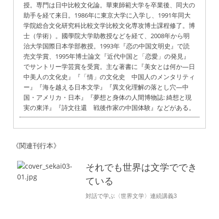
授。専門は日中比較文化論。華東師範大学を卒業後、同大の
助手を経て来日。1986年に東京大学に入学し、1991年同大
学院総合文化研究科比較文学比較文化専攻博士課程修了。博
士（学術）。國學院大学助教授などを経て、2008年から明
治大学国際日本学部教授。1993年『恋の中国文明史』で読
売文学賞、1995年博士論文『近代中国と「恋愛」の発見』
でサントリー学芸賞を受賞。主な著書に『美女とは何か―日
中美人の文化史』『「情」の文化史 中国人のメンタリティ
ー』『海を越える日本文学』『異文化理解の落とし穴―中
国・アメリカ・日本』『夢想と身体の人間博物誌: 綺想と現
実の東洋』『詩文往還 戦後作家の中国体験』などがある。
《関連刊行本》
それでも世界は文学ででき
ている
対話で学ぶ〈世界文学〉連続講義3