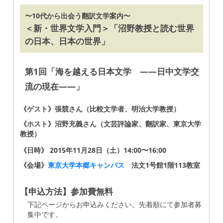
〜10代から出会う翻訳文学案内〜
＜新・世界文学入門＞「沼野教授と読む世界
の日本、日本の世界」
第1回「海を越える日本文学 ――日中文学交
流の現在――」
《ゲスト》張競さん（比較文学者、明治大学教授）
《ホスト》沼野充義さん（文芸評論家、翻訳家、東京大学
教授）
《日時》 2015年11月28日（土）14:00〜16:00
《会場》
東京大学本郷キャンパス
法文1号館1階113教室
【申込方法】参加費無料
下記ページからお申込みください。先着順にて参加者募
集中です。