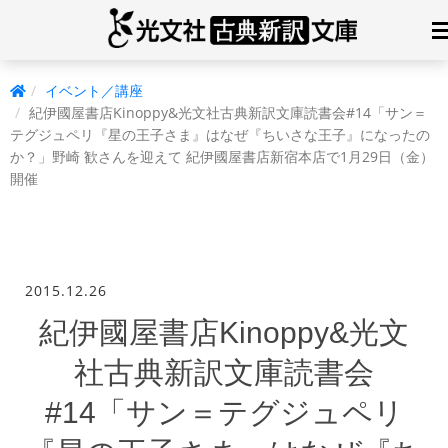
イベント／講座
紀伊國屋書店Kinoppy&光文社古典新訳文庫読書会#14「サン＝
テグジュペリ『星の王子さま』はなぜ『ちいさな王子』になったの
か？」野崎 歓さんを迎えて 紀伊國屋書店新宿本店で1月29日（金）
開催
2015.12.26
紀伊國屋書店Kinoppy&光文
社古典新訳文庫読書会
#14「サン＝テグジュペリ