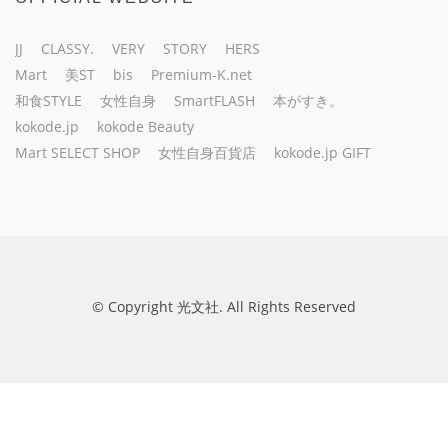
JJ
CLASSY.
VERY
STORY
HERS
Mart
美ST
bis
Premium-K.net
和食STYLE
女性自身
SmartFLASH
本がすき。
kokode.jp
kokode Beauty
Mart SELECT SHOP
女性自身百貨店
kokode.jp GIFT
© Copyright 光文社. All Rights Reserved