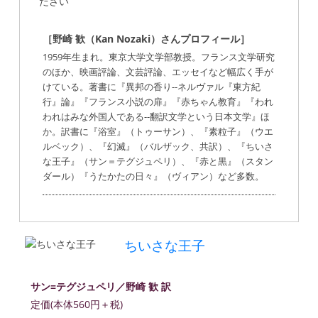
ださい
［野崎 歓（Kan Nozaki）さんプロフィール］
1959年生まれ。東京大学文学部教授。フランス文学研究
のほか、映画評論、文芸評論、エッセイなど幅広く手が
けている。著書に『異邦の香り--ネルヴァル『東方紀
行』論』『フランス小説の扉』『赤ちゃん教育』『われ
われはみな外国人である--翻訳文学という日本文学』ほ
か。訳書に『浴室』（トゥーサン）、『素粒子』（ウエ
ルベック）、『幻滅』（バルザック、共訳）、『ちいさ
な王子』（サン＝テグジュペリ）、『赤と黒』（スタン
ダール）『うたかたの日々』（ヴィアン）など多数。
ちいさな王子
サン=テグジュペリ／野崎 歓 訳
定価(本体560円＋税)