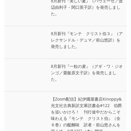
8月新刊『美しい夏』（パヴェーゼ／渡
辺由利子・関口英子訳）を発売しまし
た。
8月新刊『モンテ゠クリスト伯３』（ア
レクサンドル・デュマ／前山悠訳）を
発売しました。
8月新刊『一粒の麦』（グギ・ワ・ジオ
ンゴ／粟飯原文子訳）を発売しまし
た。
【Zoom配信】紀伊國屋書店Kinoppy&
光文社古典新訳文庫読書会#122 伯爵
を追いかけろ！ 刊行途中だからこそ
味わえる『モンテ゠クリスト伯』（全
６巻）の醍醐味 訳者・前山悠さんを