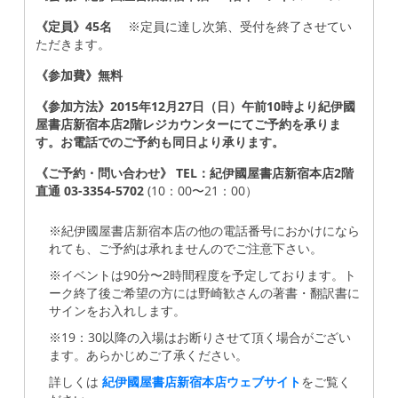
《定員》45名
※定員に達し次第、受付を終了させてい
ただきます。
《参加費》無料
《参加方法》2015年12月27日（日）午前10時より紀伊國
屋書店新宿本店2階レジカウンターにてご予約を承りま
す。お電話でのご予約も同日より承ります。
《ご予約・問い合わせ》 TEL：紀伊國屋書店新宿本店2階
直通 03-3354-5702
(10：00〜21：00）
※紀伊國屋書店新宿本店の他の電話番号におかけになら
れても、ご予約は承れませんのでご注意下さい。
※イベントは90分〜2時間程度を予定しております。ト
ーク終了後ご希望の方には野崎歓さんの著書・翻訳書に
サインをお入れします。
※19：30以降の入場はお断りさせて頂く場合がござい
ます。あらかじめご了承ください。
詳しくは
紀伊國屋書店新宿本店ウェブサイト
をご覧く