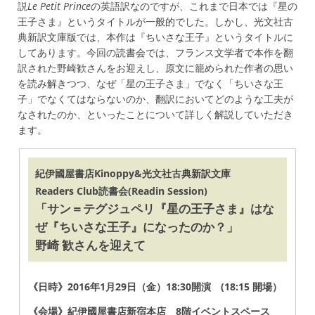
説
Le Petit Prince
の英語訳なのですが、これまで日本では『星の
王子さま』というタイトルが一般的でした。しかし、光文社古
典新訳文庫版では、本作は『ちいさな王子』というタイトルに
してあります。今回の読書会では、フランス文学者で本作を翻
訳された野崎歓さんをお迎えし、原文に籠められた作者の思い
を読み解きつつ、なぜ「星の王子さま」でなく「ちいさな王
子」でなくてはならないのか、翻訳においてどのような工夫が
なされたのか、といったことについて詳しく解説していただき
ます。
紀伊國屋書店Kinoppy&光文社古典新訳文庫
Readers Club読書会(Readin Session)
「サン＝テグジュペリ『星の王子さま』はな
ぜ『ちいさな王子』になったのか？」
野崎 歓さんを迎えて
《日時》2016年1月29日（金）18:30開演 (18:15 開場）
《会場》紀伊國屋書店新宿本店 8階イベントスペース