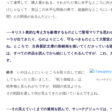
って連帯して、隣人愛がある。それがただ単に水平なところに向
けじゃなくて、実はこの水平な関係の奥で、超越的なところにい
間》との関係があるんだという。
──キリスト教的な考え方を象徴するものとして聖母マリアを思わ
ーラが出てきたり、心のよりどころ、守るべきものとして大聖堂
ね。ところで、古典新訳文庫の装幀画を描いてくださっている
は、すべての作品を読んでから絵にしてくれるんですが、これ、
す。
鈴木
いやほんとにいいところを取り出して絵に
してもらったと思いました。『戦う操縦士』は、
サン=テグジ
戦争物と見られがちですが、戦闘の状況よりも、
その戦闘を通して何が見えてきたか描いているんですよね。
──その見えていくまでの過程を読んで、サン=テグジュペリは、