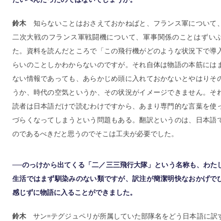
鈴木
知らないことはおさえておかねばと、フランス軍について
二次大戦のフランス軍戦闘機について、軍事関係のことはずい
た。資料を読んだところで「この飛行機がどのような状況下で導
らいのことしかわからないのですが。それ自体は物語の本筋には
ない情報であっても、あらかじめ頭に入れておかないとやはりそ
うか、時代の空気というか、その状況がイメージできません。そ
読者は日本語だけで読むわけですから、あまり専門的な言葉を使
づらくなってしまうという問題もある。翻訳というのは、日本語
のであるべきだと思うのでそこは工夫が必要でした。
──のっけから出てくる「二／三三飛行大隊」という名称も、わた
生活ではまず馴染みのない類ですが、訳注が簡潔明快なおかげで
感じずに物語に入ることができました。
鈴木
サン=テグジュペリが所属していた部隊名をどう日本語に訳