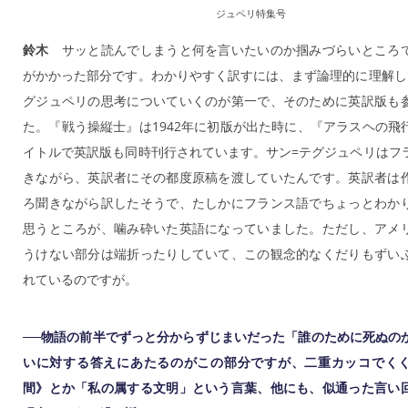
ジュペリ特集号
鈴木
サッと読んでしまうと何を言いたいのか掴みづらいところ
がかかった部分です。わかりやすく訳すには、まず論理的に理解し
グジュペリの思考についていくのが第一で、そのために英訳版も
た。『戦う操縦士』は1942年に初版が出た時に、『アラスヘの飛
イトルで英訳版も同時刊行されています。サン=テグジュペリはフ
きながら、英訳者にその都度原稿を渡していたんです。英訳者は
ろ聞きながら訳したそうで、たしかにフランス語でちょっとわか
思うところが、噛み砕いた英語になっていました。ただし、アメ
うけない部分は端折ったりしていて、この観念的なくだりもずい
れているのですが。
──物語の前半でずっと分からずじまいだった「誰のために死ぬの
いに対する答えにあたるのがこの部分ですが、二重カッコでく
間》とか「私の属する文明」という言葉、他にも、似通った言い