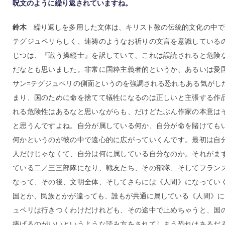
呪文のように繰り返されていますね。
鈴木
繰り返しを多用した文体は、キリスト教の伝統的文化の中で
テグジュペリらしく、連祷のようなお祈りの文言を意識している
じつは、『戦う操縦士』を訳していて、これは誤読されると危険
だなとも思いました。非常に国粋主義者的というか、あるいは愛
サン=テグジュペリの側面というのを強調される恐れもある気がし
まり、国のために命を捨てて犠牲になるのは正しいと主張する作
れる危険性はあるなと思いながらも、だけどたぶん作家の本意は
と思うんですよね。自分が属している何か、自分が命を賭けても
何かというのが彼の中で遠心的に広がっていくんです。最初は自
人だけじゃなくて、自分は何に属している自分なのか。それがま
ている二／三三部隊になり、戦友たち、その部隊、そしてフラン
なって、その後、文明全体、そしてさらには《人間》になってい
国とか、民族とかが違っても、誰もが共通に属している《人間》に
ュペリは行きつくわけだけれども、その途中で止めちゃうと、国
捧げるのがいいというような読み方をされてしまう恐れはあるだ