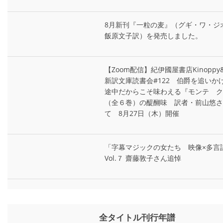
8月新刊『一粒の麦』（グギ・ワ・ジ
飯原文子訳）を発売しました。
【Zoom配信】紀伊國屋書店Kinopp
新訳文庫読書会#122 伯爵を追いか
途中だからこそ味わえる『モンテ゠ク
（全６巻）の醍醐味 訳者・前山悠さ
て 8月27日（木）開催
「字幕マジックの女たち 映像×多言
Vol.７ 齋藤敦子さん追悼
全タイトル刊行年譜