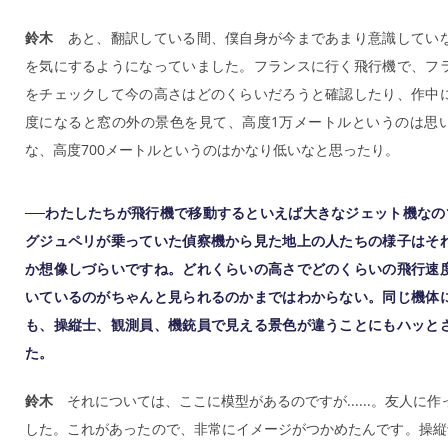
鈴木
あと、翻訳している間、僕自身が今まであまり意識してい
を気にするようになっていました。フランスに行く飛行機で、フ
をチェックして今の高さはどのくらいだろうと確認したり、作中
度になると窓の外の景色を見て、高度1万メートルというのは思
な、高度700メートルというのはかなり低いなと思ったり。
──わたしたちが飛行機で移動するといえば大きなジェット機なの
グジュペリが乗っていた偵察機から見た地上の人たちの様子はそ
か想像しづらいですね。どれくらいの高さでどのくらいの飛行速
いているのがちゃんと見られるのかまではわからない。同じ機体
も、操縦士、観測員、機銃員で見える景色が違うことにもハッと
た。
鈴木
それについては、ここに模型があるのですが......。友人に
した。これがあったので、非常にイメージがつかめたんです。操縦