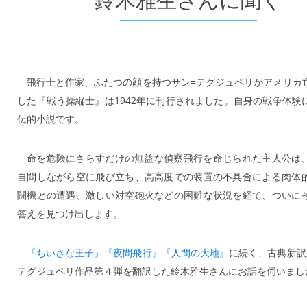
鈴木雅生さんに聞く
飛行士と作家、ふたつの顔を持つサン=テグジュペリがアメリカ
した『戦う操縦士』は1942年に刊行されました。自身の戦争体験
伝的小説です。
命を危険にさらすだけの無益な偵察飛行を命じられた主人公は
自問しながら空に飛び立ち、高高度での装置の不具合による肉体
闘機との遭遇、激しい対空砲火などの困難な状況を経て、ついに
答えを見つけ出します。
『ちいさな王子』
『夜間飛行』
『人間の大地』
に続く、古典新訳
テグジュペリ作品第４弾を翻訳した鈴木雅生さんにお話を伺いまし