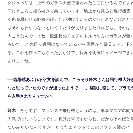
グジュペリは、上部のガラス天蓋で覆われたここにいるんですよ
同じところに後ろ向きで乗っています。地上から見ると飛行機雲
ぐ糸を思わせる純白の線」）が伸びているのかもしれないけれど
はそれもわからないというくだりがありましたけれども、それは
うことなんですよね。観測員のデュテルトルは前方のガラスが張
ろいて、この通り透明になっているから周囲が全部見える。下
る。これを作ってもらったおかげで、状況を明確にイメージでき
ありますね。
──臨場感あふれる訳文を読んで、こっそり鈴木さんは飛行機大好
なと思っていたのですが違ったようで......。翻訳に際して、プラ
を入手されたんですか？
鈴木
そうです。フランスの飛行機というのは、軍事マニアの間
人気ではないらしいです。負けた軍ですからね。だからそれほど
ないみたいなんですが、たまたまネットでこのフランス製のパ