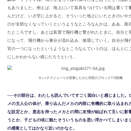
もありました。例えば、地上にいて装具をつけている間は重くて
んだけど、いざ空に上がると、そういった地上にいたときのいや
のが全部なくなっていくというようなところなんかは、ああ、面
たところですし、あとは装置で飛行機と繋がれたときに、自分と
になって、飛行機から養分が流れ込み、循環していく。自分が飛
官の一つになったというようなところなんていうのは、ほんとに
にしかわからない感じだろうという。
サン=テグジュペリが搭乗したのと同型のブロック174型機
──その部分は、わたしも読んでいてすごく面白いと感じました。
メの主人公の体が、乗り込んだメカの内部に有機的に取り込まれ
な設定とか、意志を持ったメカとの間に友情が結ばれて互いに影
うとか、子どもの頃に観たそういうものを思い浮かべてしまいま
の感覚としてはかなり近いのかなと。