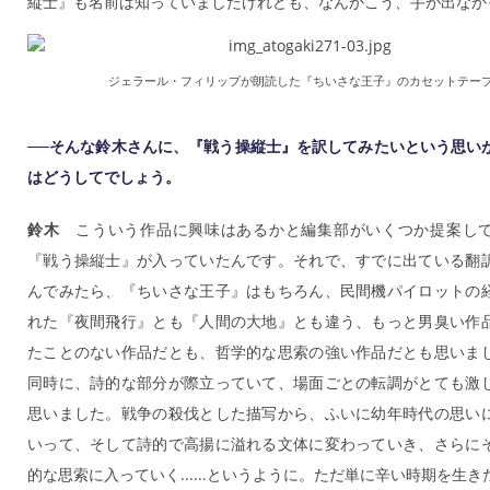
縦士』も名前は知っていましたけれども、なんかこう、手が出なか
ジェラール・フィリップが朗読した『ちいさな王子』のカセットテー
──そんな鈴木さんに、『戦う操縦士』を訳してみたいという思い
はどうしてでしょう。
鈴木
こういう作品に興味はあるかと編集部がいくつか提案し
『戦う操縦士』が入っていたんです。それで、すでに出ている翻
んでみたら、『ちいさな王子』はもちろん、民間機パイロットの
れた『夜間飛行』とも『人間の大地』とも違う、もっと男臭い作
たことのない作品だとも、哲学的な思索の強い作品だとも思いま
同時に、詩的な部分が際立っていて、場面ごとの転調がとても激
思いました。戦争の殺伐とした描写から、ふいに幼年時代の思い
いって、そして詩的で高揚に溢れる文体に変わっていき、さらに
的な思索に入っていく......というように。ただ単に辛い時期を生