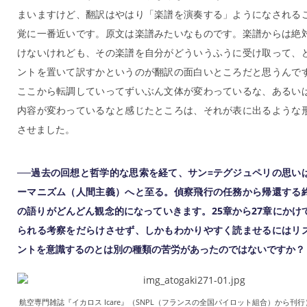
まいますけど、翻訳はやはり「楽譜を演奏する」ようになされる
覚に一番近いです。原文は楽譜みたいなものです。楽譜からは絶
けないけれども、その楽譜を自分がどういうふうに受け取って、
ントを置いて訳すかというのが翻訳の面白いところだと思うんで
ここから転調していってずいぶん文体が変わっているな、あるい
内容が変わっているなと感じたところは、それが表に出るような
させました。
──過去の回想と哲学的な思索を経て、サン=テグジュペリの思い
ーマニズム（人間主義）へと至る。偵察飛行の任務から帰還する
の語りがどんどん観念的になっていきます。25章から27章にかけ
られる考察をだらけさせず、しかもわかりやすく読ませるにはリ
ントを意識するのとは別の種類の苦労があったのではないですか？
航空専門雑誌『イカロス Icare』（SNPL（フランスの全国パイロット組合）から刊