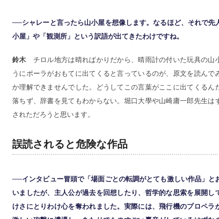
──シャレーと言ったら山小屋を想像します。なるほど、それで先
小屋」や「観測所」という訳語が出てきたわけですね。
鈴木
チロル地方は晴ればかりだから、晴雨計の付いた玩具の山
うにポーラがおもてに出てくると言っているのが、原文を読んで
か理解できませんでした。どうしてこの言葉がここに出てくるん
落ちず、辞書を見てもわからない。堀口大學や山崎庸一郎先生は
されただろうと思います。
誤読されると危険な作品
──インタビュー冒頭で「場面ごとの転調がとても激しい作品」と
いましたが、主人公が過去を回想したり、哲学的な思索を展開し
けさにとりわけ心を奪われました。実際には、飛行機のプロペラ