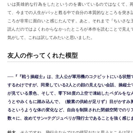
いは英雄的な行為をしたというのを書いているのではなくて、
て、今までの人生がパッと甦る中で自分の本質的なところを突き
ころが非常に面白いと感じたんです。あと、それまで『ちいさな
読んだのではよくわからなかったところが本作を読むことで見え
気がして、これは訳してみたいと思いました。
友人の作ってくれた模型
──『『戦う操縦士』は、主人公が軍用機のコクピットにいる状態
するわけですが、同乗している2人との顔の見えない会話、操縦士
が見ている景色、そして、零下50度の上空で凍結したペダルをな
うとやみくもに踏み込んで、（酸素の供給が足りず）目がかすみ
るというような体の変化など、自由を制限された閉鎖空間でのリ
数々に、改めてサン=テグジュペリが飛行士であることを強く感じ
鈴木
そうですね。飛行士ならではの描写だなと思うところは訳