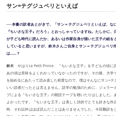
サン=テグジュペリといえば
──本書の訳者あとがきで、「サン＝テグジュペリといえば、な
『ちいさな王子』だろう」とおっしゃっていますね。たしかに、
が子ども時代に読んだか、あるいは作家自身が描いた王子の絵を
していると思いますが、鈴木さんご自身とサン＝テグジュペリ
は......？
鈴木
やはりLe Petit Prince、『ちいさな王子』を子どもの頃
あの頃は意味をよくわかっていなかったのですが。その後、大学
を始めるにあたって読み直した程度なので、僕はそんなにサン=テ
いい読者だったとは言えません。語学の勉強のために、ジェラー
プによる『ちいさな王子』の朗読テープを聴いたりはしました。
よかったです。『ちいさな王子』は美しく詩的でとても好きな作
時、それ以外はほぼ読んだことはありませんでした。今回翻訳を