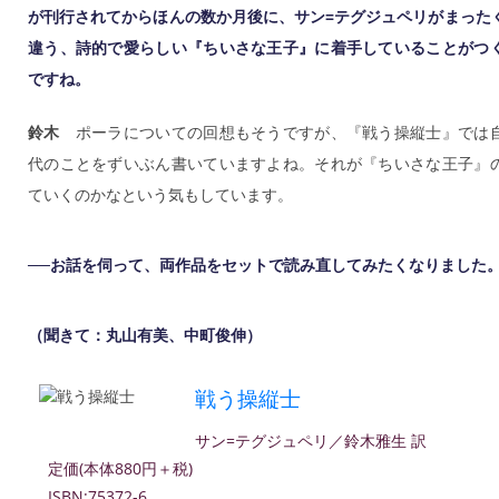
が刊行されてからほんの数か月後に、サン=テグジュペリがまった
違う、詩的で愛らしい『ちいさな王子』に着手していることがつ
ですね。
鈴木
ポーラについての回想もそうですが、『戦う操縦士』では
代のことをずいぶん書いていますよね。それが『ちいさな王子』
ていくのかなという気もしています。
──お話を伺って、両作品をセットで読み直してみたくなりました
（聞きて：丸山有美、中町俊伸）
戦う操縦士
サン=テグジュペリ／鈴木雅生 訳
定価(本体880円＋税)
ISBN:75372-6