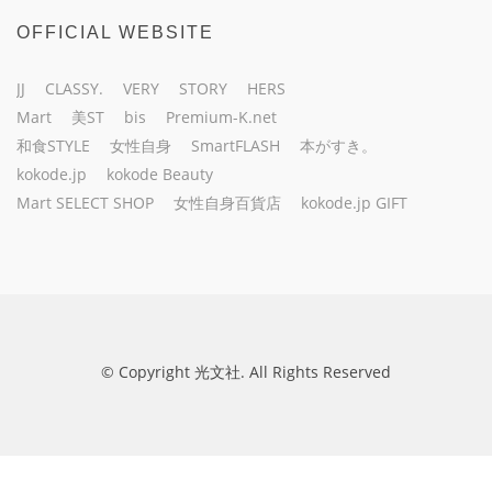
OFFICIAL WEBSITE
JJ
CLASSY.
VERY
STORY
HERS
Mart
美ST
bis
Premium-K.net
和食STYLE
女性自身
SmartFLASH
本がすき。
kokode.jp
kokode Beauty
Mart SELECT SHOP
女性自身百貨店
kokode.jp GIFT
© Copyright 光文社. All Rights Reserved