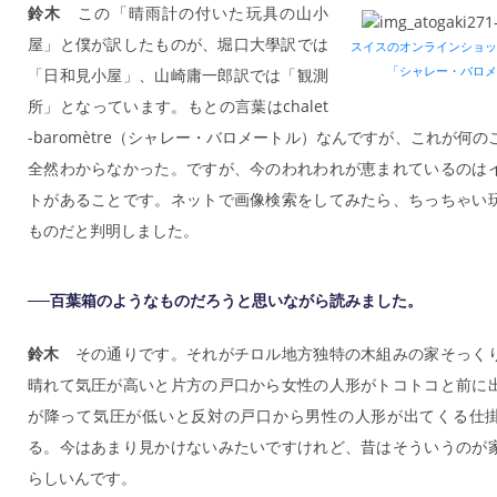
鈴木
この「晴雨計の付いた玩具の山小
屋」と僕が訳したものが、堀口大學訳では
スイスのオンラインショッ
「シャレー・バロメ
「日和見小屋」、山崎庸一郎訳では「観測
所」となっています。もとの言葉はchalet
-baromètre（シャレー・バロメートル）なんですが、これが何
全然わからなかった。ですが、今のわれわれが恵まれているのは
トがあることです。ネットで画像検索をしてみたら、ちっちゃい
ものだと判明しました。
──百葉箱のようなものだろうと思いながら読みました。
鈴木
その通りです。それがチロル地方独特の木組みの家そっく
晴れて気圧が高いと片方の戸口から女性の人形がトコトコと前に
が降って気圧が低いと反対の戸口から男性の人形が出てくる仕
る。今はあまり見かけないみたいですけれど、昔はそういうのが
らしいんです。