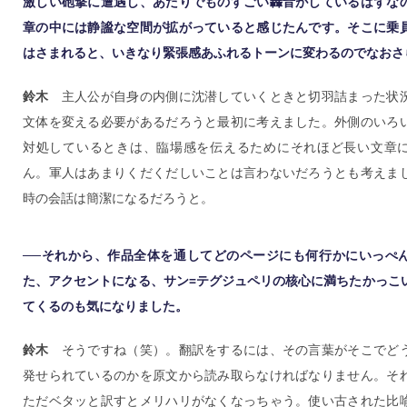
激しい砲撃に遭遇し、あたりでものすごい轟音がしているはずな
章の中には静謐な空間が拡がっていると感じたんです。そこに乗
はさまれると、いきなり緊張感あふれるトーンに変わるのでなおさ
鈴木
主人公が自身の内側に沈潜していくときと切羽詰まった状
文体を変える必要があるだろうと最初に考えました。外側のいろ
対処しているときは、臨場感を伝えるためにそれほど長い文章
ん。軍人はあまりくだくだしいことは言わないだろうとも考えま
時の会話は簡潔になるだろうと。
──それから、作品全体を通してどのページにも何行かにいっぺ
た、アクセントになる、サン=テグジュペリの核心に満ちたかっこ
てくるのも気になりました。
鈴木
そうですね（笑）。翻訳をするには、その言葉がそこでど
発せられているのかを原文から読み取らなければなりません。そ
ただベタッと訳すとメリハリがなくなっちゃう。使い古された比