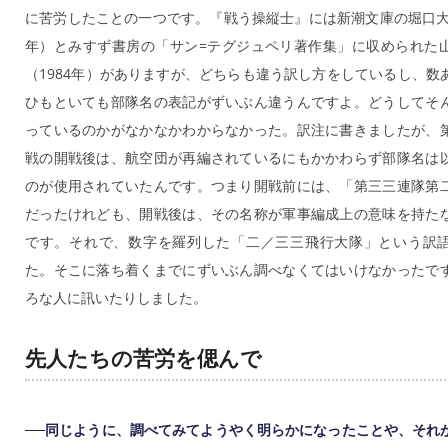
に苦労したことの一つです。『戦う操縦士』には新潮文庫の堀口大學
年）とみすず書房の「サン=テグジュペリ著作集」に収められた
（1984年）がありますが、どちらも違う訳し方をしているし、数
ひもといても部隊名の表記がずいぶん違うんですよ。どうしてそ
っているのかがなかなかわからなかった。訳注に書きましたが、
戦の開戦後は、航空団が再編されているにもかかわらず部隊名は
のが使用されていたんです。つまり開戦前には、「第三三連隊第
だったけれども、開戦後は、その名称が軍事編成上の意味を持た
です。それで、数字を羅列した「二／三三飛行大隊」という訳
た。そこに落ち着くまでにずいぶん調べなくてはいけなかったで
ろな人に訊いたりしました。
先人たちの苦労を偲んで
──同じように、調べてみてようやく明らかになったことや、それ