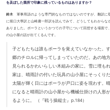
を及ぼした箇所で印象に残っているものはありますか？
鈴木
軍事用語のような専門的なものではないのですが、翻訳に
に堀口大學訳と山崎庸一郎訳を読んでみて、どうしてもわからな
ありました。ポーラというかつての子守について回想する場面で
の山小屋の話が出てくるんです。
子どもたちは誰もポーラを覚えていなかった。
郷のチロルに帰ってしまっていたのだ。あの地
見られるかわいらしい木組みの家に。雪に埋も
家は、晴雨計の付いた玩具の山小屋にそっくり
太陽が輝く日にはポーラが戸口に姿を現わす。
になると晴雨計の山小屋から機械仕掛けの人形
るように。 （『戦う操縦士』p.184）