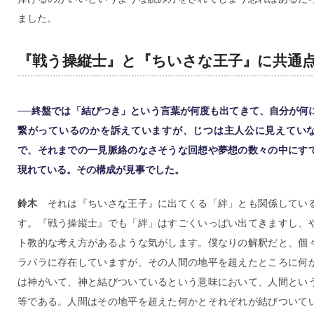
ました。
『戦う操縦士』と『ちいさな王子』に共通
──終盤では「結びつき」という言葉が何度も出てきて、自分が何
繋がっているのかを訴えていますが、じつは主人公に見えてい
で、それまでの一見脈絡のなさそうな回想や夢想の数々の中にす
現れている。その構成が見事でした。
鈴木
それは『ちいさな王子』に出てくる「絆」とも関係してい
す。『戦う操縦士』でも「絆」はすごくいっぱい出てきますし、
ト教的な考え方があるような気がします。僕なりの解釈だと、個
ラバラに存在していますが、その人間の地平を超えたところに何
は神がいて、神と結びついているという意味において、人間とい
等である。人間はその地平を超えた何かとそれぞれが結びついて