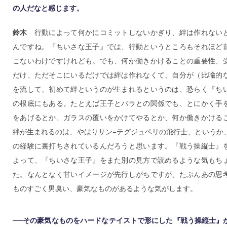
の人だなと感じます。
鈴木
行動によって何かにコミットしないかぎり、絆は作れない
んですね。『ちいさな王子』では、行動というところもそれほど
こないわけですけれども。でも、何か働きかけることの重要性、
だけ、ただそこにいるだけでは絆は作れなくて、自分が（比喩的
を流して、初めて絆というのが生まれるというのは、恐らく『ち
の根底にもある。たとえば王子とバラとの関係でも、とにかく手
をあげるとか、ガラスの覆いをかけてやるとか、何か働きかける
絆が生まれるのは、やはりサン=テグジュペリの飛行士、というか
の経験に裏打ちされているんだろうと思います。『戦う操縦士』
よって、『ちいさな王子』をまた別の見方で読めるような気もち
た。なんとなく甘いイメージが先行しがちですが、たぶんあの思
ものすごく男臭い、豪気なものがあるような気がします。
──その豪気なものをハードなテイストで形にした『戦う操縦士』