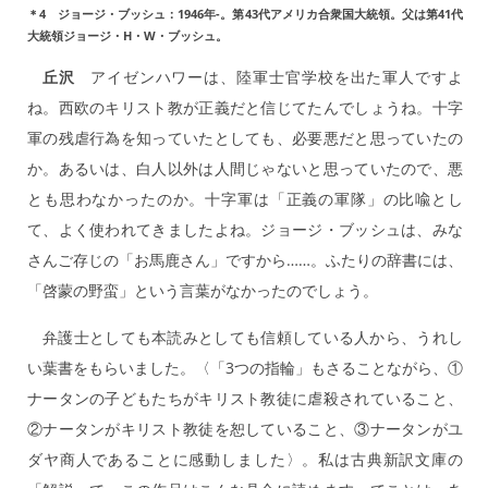
＊4 ジョージ・ブッシュ：1946年-。第43代アメリカ合衆国大統領。父は第41代
大統領ジョージ・H・W・ブッシュ。
丘沢
アイゼンハワーは、陸軍士官学校を出た軍人ですよ
ね。西欧のキリスト教が正義だと信じてたんでしょうね。十字
軍の残虐行為を知っていたとしても、必要悪だと思っていたの
か。あるいは、白人以外は人間じゃないと思っていたので、悪
とも思わなかったのか。十字軍は「正義の軍隊」の比喩とし
て、よく使われてきましたよね。ジョージ・ブッシュは、みな
さんご存じの「お馬鹿さん」ですから……。ふたりの辞書には、
「啓蒙の野蛮」という言葉がなかったのでしょう。
弁護士としても本読みとしても信頼している人から、うれし
い葉書をもらいました。〈「3つの指輪」もさることながら、①
ナータンの子どもたちがキリスト教徒に虐殺されていること、
②ナータンがキリスト教徒を恕していること、③ナータンがユ
ダヤ商人であることに感動しました〉。私は古典新訳文庫の