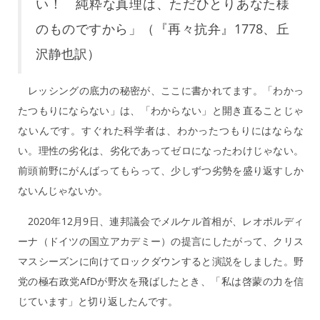
い！ 純粋な真理は、ただひとりあなた様
のものですから」（『再々抗弁』1778、丘
沢静也訳）
レッシングの底力の秘密が、ここに書かれてます。「わかっ
たつもりにならない」は、「わからない」と開き直ることじゃ
ないんです。すぐれた科学者は、わかったつもりにはならな
い。理性の劣化は、劣化であってゼロになったわけじゃない。
前頭前野にがんばってもらって、少しずつ劣勢を盛り返すしか
ないんじゃないか。
2020年12月9日、連邦議会でメルケル首相が、レオポルディ
ーナ（ドイツの国立アカデミー）の提言にしたがって、クリス
マスシーズンに向けてロックダウンすると演説をしました。野
党の極右政党AfDが野次を飛ばしたとき、「私は啓蒙の力を信
じています」と切り返したんです。