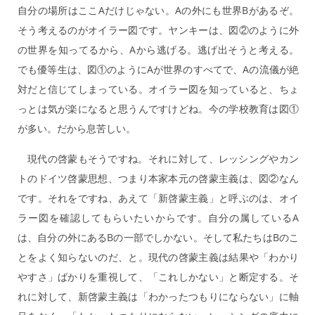
自分の場所はここAだけじゃない。Aの外にも世界Bがあるぞ。
そう考えるのがオイラー図です。ヤンキーは、図②のように外
の世界を知ってるから、Aから逃げる。逃げ出そうと考える。
でも優等生は、図①のようにAが世界のすべてで、Aの流儀が絶
対だと信じてしまっている。オイラー図を知っていると、ちょ
っとは気が楽になると思うんですけどね。今の学校教育は図①
が多い。だから息苦しい。
現代の啓蒙もそうですね。それに対して、レッシングやカン
トのドイツ啓蒙思想、つまり本家本元の啓蒙主義は、図②なん
です。それをですね、あえて「新啓蒙主義」と呼ぶのは、オイ
ラー図を確認してもらいたいからです。自分の属しているA
は、自分の外にあるBの一部でしかない。そして私たちはBのこ
とをよく知らないのだ、と。現代の啓蒙主義は結果や「わかり
やすさ」ばかりを重視して、「これしかない」と断定する。そ
れに対して、新啓蒙主義は「わかったつもりにならない」に軸