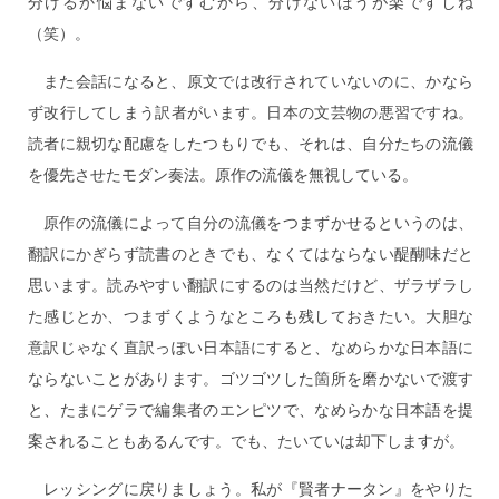
分けるか悩まないですむから、分けないほうが楽ですしね
（笑）。
また会話になると、原文では改行されていないのに、かなら
ず改行してしまう訳者がいます。日本の文芸物の悪習ですね。
読者に親切な配慮をしたつもりでも、それは、自分たちの流儀
を優先させたモダン奏法。原作の流儀を無視している。
原作の流儀によって自分の流儀をつまずかせるというのは、
翻訳にかぎらず読書のときでも、なくてはならない醍醐味だと
思います。読みやすい翻訳にするのは当然だけど、ザラザラし
た感じとか、つまずくようなところも残しておきたい。大胆な
意訳じゃなく直訳っぽい日本語にすると、なめらかな日本語に
ならないことがあります。ゴツゴツした箇所を磨かないで渡す
と、たまにゲラで編集者のエンピツで、なめらかな日本語を提
案されることもあるんです。でも、たいていは却下しますが。
レッシングに戻りましょう。私が『賢者ナータン』をやりた