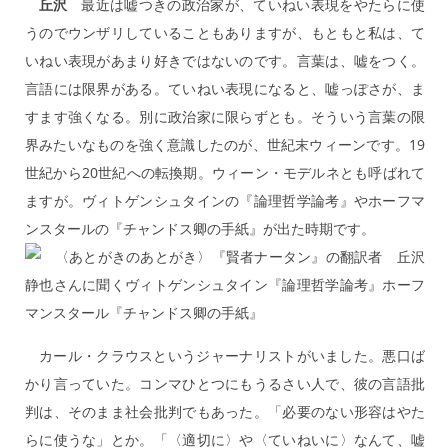
丘沢
最近は嘘つきの政治家が、ていねい表現をやたらに使
うのでウンザリしていることもありますが、もともと私は、て
いねい表現があまり好きではないのです。言葉は、嘘をつく。
言語には限界がある。ていねい表現になると、嘘っぽさが、ま
すます強くなる。別に政治家に限らずとも。そういう言葉の限
界みたいなものを強く意識したのが、世紀末ウィーンです。19
世紀から20世紀への転換期。ウィーン・モデルネとも呼ばれて
ますが。ヴィトゲンシュタインの『論理哲学論考』やホーフマ
ンスタールの『チャンドス卿の手紙』が出た時期です。
カール・クラウスというジャーナリストがいました。悪口ば
かり言っていた。コンマひとつにもうるさい人で、彼の言語批
判は、そのまま社会批判でもあった。「必要のない形容はやた
らに使うな」とか。「〈適切に〉や〈ていねいに〉なんて、嘘