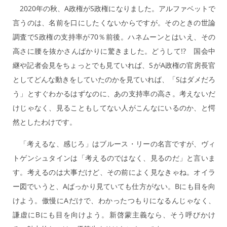
2020年の秋、A政権がS政権になりました。アルファベットで
言うのは、名前を口にしたくないからですが。そのときの世論
調査でS政権の支持率が70％前後。ハネムーンとはいえ、その
高さに腰を抜かさんばかりに驚きました。どうして!? 国会中
継や記者会見をちょっとでも見ていれば、SがA政権の官房長官
としてどんな動きをしていたのかを見ていれば、「Sはダメだろ
う」とすぐわかるはずなのに、あの支持率の高さ。考えないだ
けじゃなく、見ることもしてない人がこんなにいるのか、と愕
然としたわけです。
「考えるな、感じろ」はブルース・リーの名言ですが、ヴィ
トゲンシュタインは「考えるのではなく、見るのだ」と言いま
す。考えるのは大事だけど、その前によく見なきゃね。オイラ
ー図でいうと、Aばっかり見ていても仕方がない。Bにも目を向
けよう。傲慢にAだけで、わかったつもりになるんじゃなく、
謙虚にBにも目を向けよう。新啓蒙主義なら、そう呼びかけ