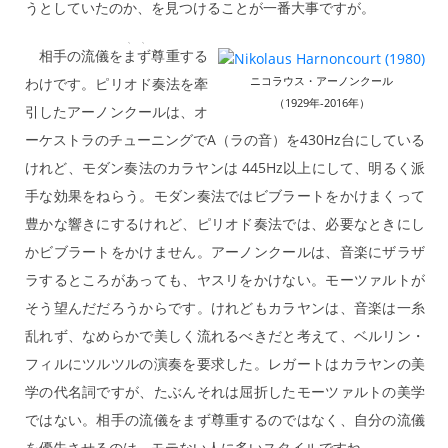
うとしていたのか、を見つけることが一番大事ですが。
﹅﹅
相手の流儀を
まず
尊重する
ニコラウス・アーノンクール
わけです。ピリオド奏法を牽
（1929年-2016年）
引したアーノンクールは、オ
ーケストラのチューニングでA（ラの音）を430Hz台にしている
けれど、モダン奏法のカラヤンは 445Hz以上にして、明るく派
手な効果をねらう。モダン奏法ではビブラートをかけまくって
豊かな響きにするけれど、ピリオド奏法では、必要なときにし
かビブラートをかけません。アーノンクールは、音楽にザラザ
ラするところがあっても、ヤスリをかけない。モーツァルトが
そう望んだだろうからです。けれどもカラヤンは、音楽は一糸
乱れず、なめらかで美しく流れるべきだと考えて、ベルリン・
フィルにツルツルの演奏を要求した。レガートはカラヤンの美
学の代名詞ですが、たぶんそれは屈折したモーツァルトの美学
ではない。相手の流儀をまず尊重するのではなく、自分の流儀
を優先させるのは、モテない人に多いスタイルですね。