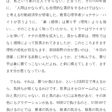
は、私という家の主人ですらない」と言った。その100年後
に、「人間はかならずしも合理的な選択をするわけではない」
と考える行動経済学が登場した。教育心理学者ジョナサン・ハ
イトが言うように、「象（感情）は乗り手（理性）よりも強
い」。そのことをよく知っていたから、ヒトラーはヴァイオリ
ンを弾いて、ナチの党勢を拡大した。昔から選挙は、理性では
なく感情によって投票されてきましたが、このところますます
ぶ
理性の劣化が目立ちます。前頭前野の
分
が悪いのは、「今日の
啓蒙」に対する反動じゃないでしょうか。どう転んでも、乗り
手は象に勝てっこないんだよね、と斜に構えてしまって、ます
ぶ
ます
分
が悪くなっている。
でもね、それは、勝つか負けるか、という2項対立で考えるか
ら、気持ちが暗くなるわけです。世界はオセロゲームのように
白と黒だけじゃない。白と黒のあいだには灰色があり、その灰
色にもグラデーションがある。98対2で負けるのと、51対49で
負けるのとでは、勝者の気分も、敗者の気分も、観客の気分も