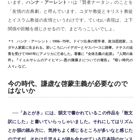
います。
ハンナ・アーレント
は『賢者ナータン』のことを
＊1
「友情の古典劇」と呼んでいます。ユダヤ教徒とキリスト教徒
とイスラム教徒の友情というわけです。ていねい表現は、上下
関係や距離を感じさせるので、まどろっこしいでしょ。
＊1 ハンナ・アーレント：1906─75年。ドイツ出身の哲学者、政治思想家。ユ
ダヤ人家庭に生まれる。若いころにハイデガーとヤスパースに師事。ナチスの迫
害を受けて1941年にアメリカに亡命した。著書に『全体主義の起原』『人間の条
件』『イェルサレムのアイヒマン-悪の陳腐さについての報告』『暗い時代の
人々』など。
今の時代、謙虚な啓蒙主義が必要なので
はないか
──「あとがき」には、韻文で書かれているこの作品を「散文
訳にした」と書いていらっしゃいました。それにしてはリズム
とか韻の踏み方に、気持ちよく感じるところが多いなと感じた
のですが、それは丘沢さんが持ち合わせている日本語のセンス