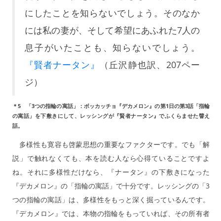
にしたことを知らないでしょう。そのなか
には私の妻が、そして希望にあふれた7人の
息子がいたことも、知らないでしょう。
『賢者ナータン』
（丘沢静也訳、207ペー
ジ）
＊5 「3つの指輪の寓話」：ボッカッチョ『デカメロン』の第1日の第3話「指輪
の寓話」を下敷きにして、レッシングが『賢者ナータン』でふくらませた譬え
話。
多様性も寛容も啓蒙思想の重要なファクターです。でも「解
説」で触れなくても、本を読む人なら心得ていることですよ
ね。それに多様性だけなら、『ナータン』の下敷きになった
『デカメロン』の「指輪の寓話」で十分です。レッシングの「3
つの指輪の寓話」は、多様性をもっと深く掘っているんです。
『デカメロン』では、本物の指輪をもっていれば、その所有者