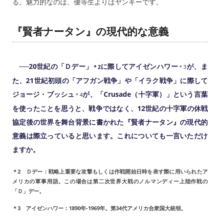
る。魅力的なのは、優等生よりはヤンキーです。
『賢者ナータン』の現代的な意義
──20世紀の「Ｄデー」
に際して
アイゼンハワー
が、ま
＊2
＊3
た、21世紀初頭の「アフガン戦争」や「イラク戦争」に際して
ジョージ・ブッシュ
が、「Crusade（十字軍）」という言葉
＊4
を使ったことを思うと、戦争ではなく、12世紀の十字軍の休戦
協定後の世界を舞台背景に書かれた『賢者ナータン』の現代的
意義は際立っていると思います。これについても一言いただけ
ますか。
＊2 Ｄデー：戦略上重要な攻撃もしくは作戦開始日時を表す際に用いられたア
メリカの軍事用語。この場合は第二次世界大戦のノルマンディー上陸作戦の
「Ｄ」デー。
＊3 アイゼンハワー：1890年-1969年。第34代アメリカ合衆国大統領。