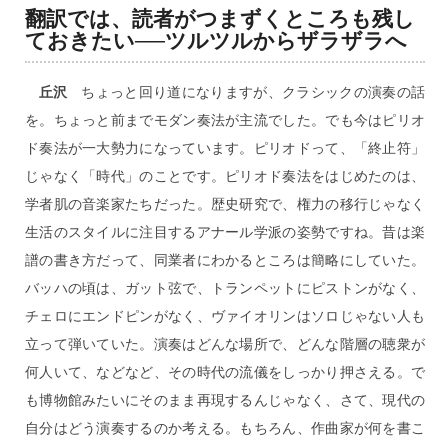
翻訳では、読者がつまずくところも残し
ておきたい──ツルツルからザラザラへ
丘沢
ちょっと回り道になりますが、クラシックの演奏の話
を。ちょっと前までモダン奏法が主流でした。でも今はピリオ
ド奏法が一大勢力になっています。ピリオドって、「終止符」
じゃなく「時代」のことです。ピリオド奏法をはじめたのは、
学者肌の音楽家たちだった。歴史研究で、権力の移行じゃなく
生活のスタイルに注目するアナール学派の姿勢ですね。昔は楽
譜の書き方だって、同業者にわかるところは簡略にしていた。
バッハの頃は、ガット弦で、トランペットにピストンがなく、
チェロにエンドピンがなく、ヴァイオリンはソロじゃない人も
立って弾いていた。演奏はどんな場所で、どんな階層の聴衆が
何人いて、などなど、その時代の流儀をしっかり押さえる。で
も博物館みたいにそのまま再現するんじゃなく、さて、現代の
自分はどう演奏するのか考える。もちろん、作曲家が何を書こ