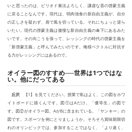
いと思ったのは、ピリオド奏法よろしく、謙虚な昔の啓蒙主義
に戻ることなんです。現代は、弱肉強食の新自由主義が、自分
の正しさを疑わず、肩で風を切っている。それにちょっと逆ら
いたい。現代の啓蒙主義は傲慢な新自由主義の傘下にあるみた
いです。その向こうを張って、レッシングの時代の啓蒙主義を
「新啓蒙主義」と呼んでみたいのです。俺様ベクトルに対抗す
る力がレッシングにはあるので。
オイラー図のすすめ──世界は1つではな
い。他にだってある
丘沢
【1】を見てください。授業で私はよく、この図をホワ
イトボードに描くんです。図①はAだけ。「優等生」の図で
す。図②がオイラー図。AがBに含まれている。「ヤンキー」の
図です。スポーツを例にとりましょうか。そろそろ賞味期限切
れのオリンピックでは、参加することではなく、「より速く、