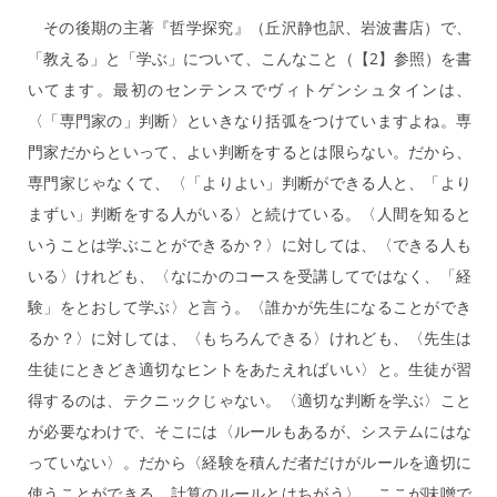
その後期の主著『哲学探究』（丘沢静也訳、岩波書店）で、
「教える」と「学ぶ」について、こんなこと（【2】参照）を書
いてます。最初のセンテンスでヴィトゲンシュタインは、
〈「専門家の」判断〉といきなり括弧をつけていますよね。専
門家だからといって、よい判断をするとは限らない。だから、
専門家じゃなくて、〈「よりよい」判断ができる人と、「より
まずい」判断をする人がいる〉と続けている。〈人間を知ると
いうことは学ぶことができるか？〉に対しては、〈できる人も
いる〉けれども、〈なにかのコースを受講してではなく、「経
験」をとおして学ぶ〉と言う。〈誰かが先生になることができ
るか？〉に対しては、〈もちろんできる〉けれども、〈先生は
生徒にときどき適切なヒントをあたえればいい〉と。生徒が習
得するのは、テクニックじゃない。〈適切な判断を学ぶ〉こと
が必要なわけで、そこには〈ルールもあるが、システムにはな
っていない〉。だから〈経験を積んだ者だけがルールを適切に
使うことができる。計算のルールとはちがう〉。ここが味噌で