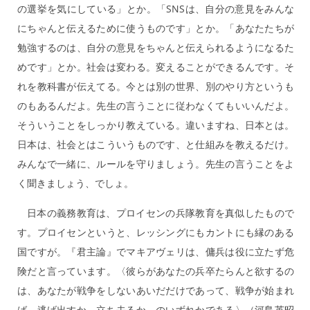
の選挙を気にしている」とか。「SNSは、自分の意見をみんな
にちゃんと伝えるために使うものです」とか。「あなたたちが
勉強するのは、自分の意見をちゃんと伝えられるようになるた
めです」とか。社会は変わる。変えることができるんです。そ
れを教科書が伝えてる。今とは別の世界、別のやり方というも
のもあるんだよ。先生の言うことに従わなくてもいいんだよ。
そういうことをしっかり教えている。違いますね、日本とは。
日本は、社会とはこういうものです、と仕組みを教えるだけ。
みんなで一緒に、ルールを守りましょう。先生の言うことをよ
く聞きましょう、でしょ。
日本の義務教育は、プロイセンの兵隊教育を真似したもので
す。プロイセンというと、レッシングにもカントにも縁のある
国ですが。『君主論』でマキアヴェリは、傭兵は役に立たず危
険だと言っています。〈彼らがあなたの兵卒たらんと欲するの
は、あなたが戦争をしないあいだだけであって、戦争が始まれ
ば、逃げ出すか、立ち去るか、のいずれかである〉（河島英昭