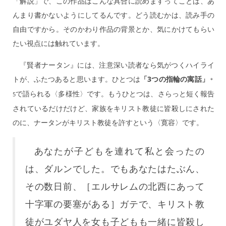
「解説」で、この作品はこんな具合に読めますってことは、あ
んまり書かないようにしてるんです。どう読むかは、読み手の
自由ですから。そのかわり作品の背景とか、気にかけてもらい
たい視点には触れています。
『賢者ナータン』には、注意深い読者なら気がつくハイライ
トが、ふたつあると思います。ひとつは
「3つの指輪の寓話」
＊
で語られる〈多様性〉です。もうひとつは、さらっと短く報告
5
されているだけだけど、家族をキリスト教徒に皆殺しにされた
のに、ナータンがキリスト教徒を許すという〈寛容〉です。
あなたが子どもを連れて私と会ったの
は、ダルンでした。でもあなたはたぶん、
その数日前、［エルサレムの北西にあって
十字軍の要塞がある］ガテで、キリスト教
徒がユダヤ人を女も子どもも一緒に皆殺し