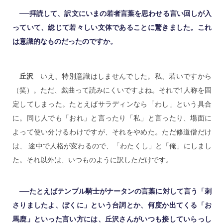
──拝読して、訳文にいまの若者言葉を思わせる言い回しが入
っていて、総じて若々しい文体であることに驚きました。これ
は意識的なものだったのですか。
丘沢
いえ、特別意識はしませんでした。私、若いですから
（笑）。ただ、戯曲って読みにくいですよね。それで1人称を固
定してしまった。たとえばサラディンなら「わし」という具合
に。同じ人でも「おれ」と言ったり「私」と言ったり、場面に
よって使い分けるわけですが、それをやめた。ただ修道僧だけ
は、 途中で人格が変わるので、「わたくし」と「俺」にしまし
た。それ以外は、いつものように訳しただけです。
──たとえばテンプル騎士がナータンの言葉に対して言う「刺
さりましたよ、ぼくに」という台詞とか、何度か出てくる「お
馬鹿」といった言い方には、丘沢さんがいつも接していらっし