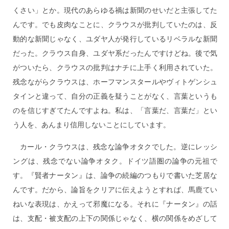
くさい」とか。現代のあらゆる禍は新聞のせいだと主張してた
んです。でも皮肉なことに、クラウスが批判していたのは、反
動的な新聞じゃなく、ユダヤ人が発行しているリベラルな新聞
だった。クラウス自身、ユダヤ系だったんですけどね。後で気
がついたら、クラウスの批判はナチに上手く利用されていた。
残念ながらクラウスは、ホーフマンスタールやヴィトゲンシュ
タインと違って、自分の正義を疑うことがなく、言葉というも
のを信じすぎてたんですよね。私は、「言葉だ、言葉だ」とい
う人を、あんまり信用しないことにしています。
カール・クラウスは、残念な論争オタクでした。逆にレッシ
ングは、残念でない論争オタク。ドイツ語圏の論争の元祖で
す。『賢者ナータン』は、論争の続編のつもりで書いた芝居な
んです。だから、論旨をクリアに伝えようとすれば、馬鹿てい
ねいな表現は、かえって邪魔になる。それに『ナータン』の話
は、支配・被支配の上下の関係じゃなく、横の関係をめざして