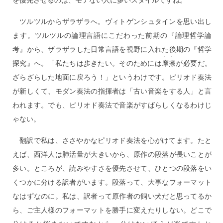
ツルツルからザラザラへ。ヴィトゲンシュタインを思い出し
ます。ツルツルの論理言語にこだわった前期の『論理哲学論
考』から、ザラザラした日常言語を視野に入れた後期の『哲学
﹅﹅
探究』へ。「私たちは歩きたい。そのためには
摩擦
が必要だ。
ざらざらした地面に戻ろう！」というわけです。ピリオド奏法
が新しくて、モダン奏法の指揮者は「古い音楽をする人」と言
われます。でも、ピリオド奏法で音楽がすばらしくなるわけじ
ゃない。
翻訳で私は、ささやかなピリオド奏法を心がけてます。たと
えば、西洋人は肺活量が大きいから、原作の段落が長いことが
多い。ところが、読みやすさを優先させて、ひとつの段落をい
くつかに分ける訳者がいます。段落って、大事なフォーマット
なはずなのに。私は、訳者って原作者の飼い犬だと思ってるか
ら、ご主人様のフォーマットを勝手に変えたりしない。どこで