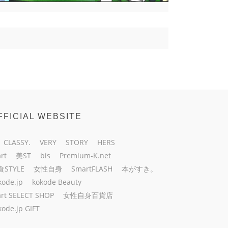
FFICIAL WEBSITE
CLASSY.
VERY
STORY
HERS
rt
美ST
bis
Premium-K.net
食STYLE
女性自身
SmartFLASH
本がすき。
kode.jp
kokode Beauty
rt SELECT SHOP
女性自身百貨店
kode.jp GIFT