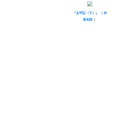
『太平記（下）』 （ 作
者未詳 ）