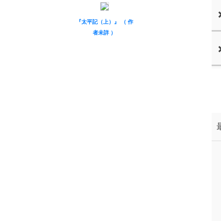
『太平記（上）』 （ 作
者未詳 ）