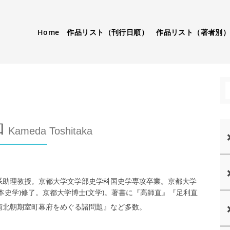
Home
作品リスト（刊行日順）
作品リスト（著者別
和
Kameda Toshitaka
学系助理教授。京都大学文学部史学科国史学専攻卒業。京都大学
本史学)修了。京都大学博士(文学)。著書に『高師直』『足利直
南北朝期室町幕府をめぐる諸問題』など多数。