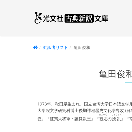
翻訳者リスト
亀田俊和
亀田俊
1973年、秋田県生まれ。国立台湾大学日本語文
大学院文学研究科博士後期課程歴史文化学専攻 (日
かんのう
じょうらん
義』『征夷大将軍・護良親王』『
観応
の
擾乱
』『