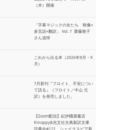
（木）開催
「字幕マジックの女たち 映像×
多言語×翻訳」 Vol.７ 齋藤敦子
さん追悼
これから出る本（2026年8月・9
月）
7月新刊『フロイト、不安につい
て語る』（フロイト／中山 元
訳）を発売しました。
【Zoom配信】紀伊國屋書店
Kinoppy&光文社古典新訳文庫
読書会#121 シェイクスピア新