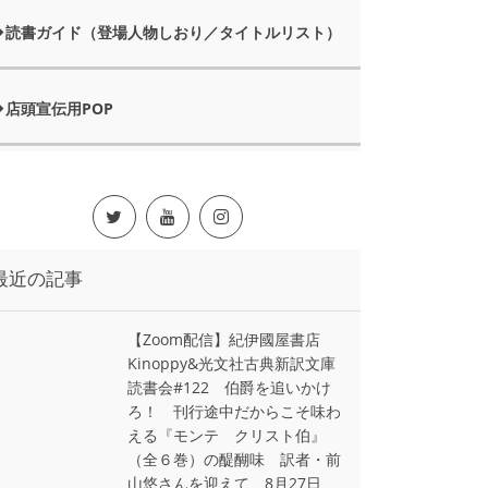
読書ガイド（登場人物しおり／タイトルリスト）
店頭宣伝用POP
最近の記事
【Zoom配信】紀伊國屋書店
Kinoppy&光文社古典新訳文庫
読書会#122 伯爵を追いかけ
ろ！ 刊行途中だからこそ味わ
える『モンテ゠クリスト伯』
（全６巻）の醍醐味 訳者・前
山悠さんを迎えて 8月27日