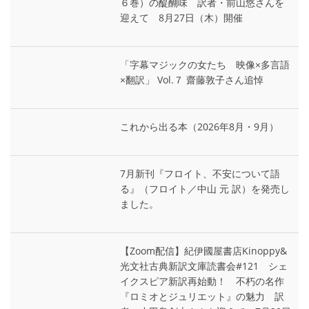
６巻）の醍醐味 訳者・前山悠さんを
迎えて 8月27日（木）開催
「字幕マジックの女たち 映像×多言語
×翻訳」 Vol.７ 齋藤敦子さん追悼
これから出る本（2026年8月・9月）
7月新刊『フロイト、不安について語
る』（フロイト／中山 元 訳）を発売し
ました。
【Zoom配信】紀伊國屋書店Kinoppy&
光文社古典新訳文庫読書会#121 シェ
イクスピア新訳再始動！ 不朽の名作
『ロミオとジュリエット』の魅力 訳