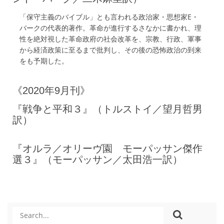
「保守主義のバイブル」とも言われる政治家・思想家E・
バークの代表的著作。革命が進行するさなかに書かれ、理
性を絶対視した革命政府の社会改革を、宗教、行政、軍事
から経済政策に至るまで批判し、その後の恐怖政治の到来
をも予期した。
《2020年9月刊》
『戦争と平和３』（トルストイ／望月哲男
訳）
『オルラ／オリーヴ園 モーパッサン傑作
選３』（モーパッサン／太田浩一訳）