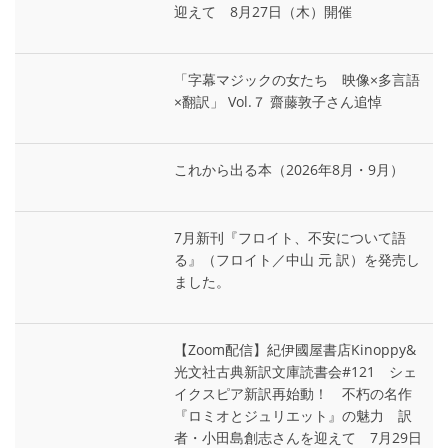
迎えて 8月27日（木）開催
「字幕マジックの女たち 映像×多言語
×翻訳」 Vol.７ 齋藤敦子さん追悼
これから出る本（2026年8月・9月）
7月新刊『フロイト、不安について語
る』（フロイト／中山 元 訳）を発売し
ました。
【Zoom配信】紀伊國屋書店Kinoppy&
光文社古典新訳文庫読書会#121 シェ
イクスピア新訳再始動！ 不朽の名作
『ロミオとジュリエット』の魅力 訳
者・小田島創志さんを迎えて 7月29日