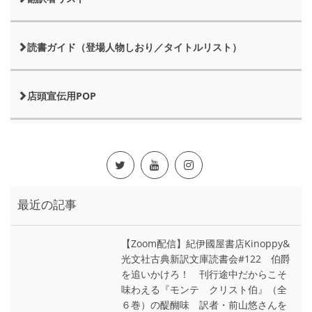
読書ガイド（登場人物しおり／タイトルリスト）
店頭宣伝用POP
最近の記事
【Zoom配信】紀伊國屋書店Kinoppy&
光文社古典新訳文庫読書会#122 伯爵
を追いかけろ！ 刊行途中だからこそ
味わえる『モンテ゠クリスト伯』（全
６巻）の醍醐味 訳者・前山悠さんを