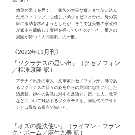
放蕩の限りを尽くし、家族の大事な蓄えまで使い込ん
だ兄フィリップ。心優しい弟ジョゼフと母は、母の実
家に援助を求めようとしたが、そこでは美貌の家政婦
が家主を籠絡して実権を握っていたのだった。驚きの
展開が待つ「人間喜劇」の一冊。
《2022年11月刊》
『ソクラテスの思い出』（クセノフォン
／相澤康隆 訳）
アテナイ出身の軍人・文筆家クセノフォンが、師であ
るソクラテスの日々の姿を自らの見聞に忠実に記した
追想録。師への告発に対する反論と、徳、友人、教育
などについて対話するソクラテスを、同世代のプラト
ンとは異なる視点で描いた。
『オズの魔法使い』（ライマン・フラン
ク・ボーム／麻生九美 訳）