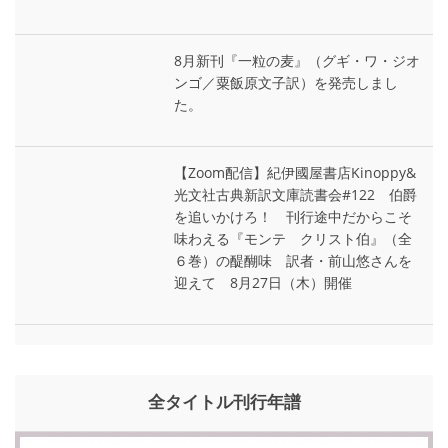
8月新刊『一粒の麦』（グギ・ワ・ジオ
ンゴ／粟飯原文子訳）を発売しまし
た。
【Zoom配信】紀伊國屋書店Kinoppy&
光文社古典新訳文庫読書会#122 伯爵
を追いかけろ！ 刊行途中だからこそ
味わえる『モンテ゠クリスト伯』（全
６巻）の醍醐味 訳者・前山悠さんを
迎えて 8月27日（木）開催
全タイトル刊行年譜