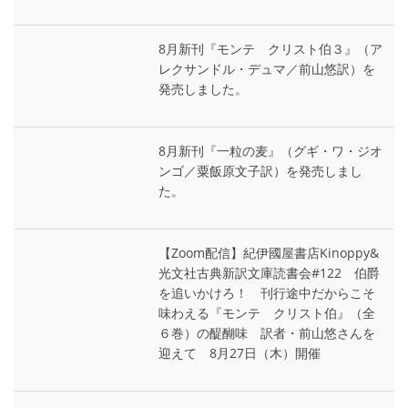
8月新刊『モンテ゠クリスト伯３』（ア
レクサンドル・デュマ／前山悠訳）を
発売しました。
8月新刊『一粒の麦』（グギ・ワ・ジオ
ンゴ／粟飯原文子訳）を発売しまし
た。
【Zoom配信】紀伊國屋書店Kinoppy&
光文社古典新訳文庫読書会#122 伯爵
を追いかけろ！ 刊行途中だからこそ
味わえる『モンテ゠クリスト伯』（全
６巻）の醍醐味 訳者・前山悠さんを
迎えて 8月27日（木）開催