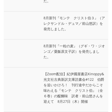
た。
8月新刊『モンテ゠クリスト伯３』（ア
レクサンドル・デュマ／前山悠訳）を
発売しました。
8月新刊『一粒の麦』（グギ・ワ・ジオ
ンゴ／粟飯原文子訳）を発売しまし
た。
【Zoom配信】紀伊國屋書店Kinoppy&
光文社古典新訳文庫読書会#122 伯爵
を追いかけろ！ 刊行途中だからこそ
味わえる『モンテ゠クリスト伯』（全
６巻）の醍醐味 訳者・前山悠さんを
迎えて 8月27日（木）開催