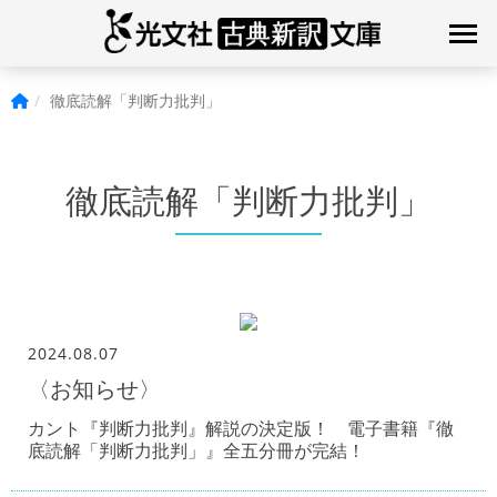
徹底読解「判断力批判」
徹底読解「判断力批判」
2024.08.07
〈お知らせ〉
カント『判断力批判』解説の決定版！ 電子書籍『徹
底読解「判断力批判」』全五分冊が完結！