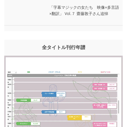
「字幕マジックの女たち 映像×多言語
×翻訳」 Vol.７ 齋藤敦子さん追悼
全タイトル刊行年譜