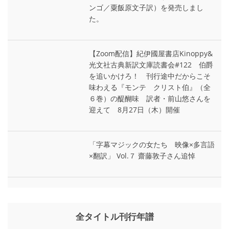
ンゴ／粟飯原文子訳）を発売しまし
た。
【Zoom配信】紀伊國屋書店Kinoppy&
光文社古典新訳文庫読書会#122 伯爵
を追いかけろ！ 刊行途中だからこそ
味わえる『モンテ゠クリスト伯』（全
６巻）の醍醐味 訳者・前山悠さんを
迎えて 8月27日（木）開催
「字幕マジックの女たち 映像×多言語
×翻訳」 Vol.７ 齋藤敦子さん追悼
全タイトル刊行年譜