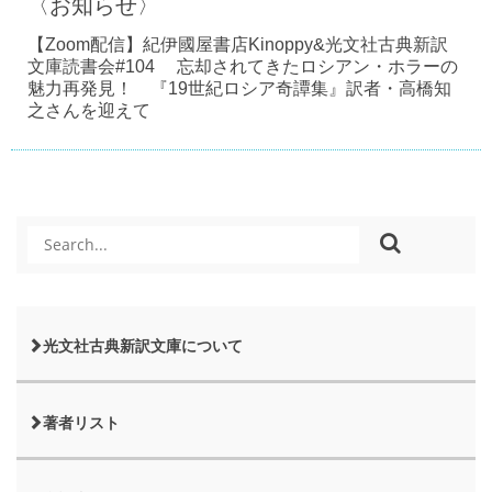
〈お知らせ〉
【Zoom配信】紀伊國屋書店Kinoppy&光文社古典新訳
文庫読書会#104 忘却されてきたロシアン・ホラーの
魅力再発見！ 『19世紀ロシア奇譚集』訳者・高橋知
之さんを迎えて
光文社古典新訳文庫について
著者リスト