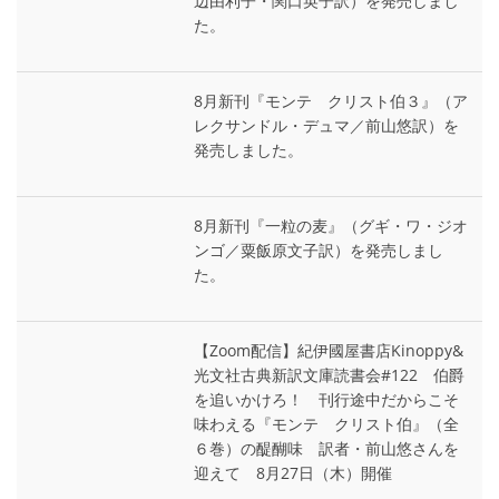
辺由利子・関口英子訳）を発売しまし
た。
8月新刊『モンテ゠クリスト伯３』（ア
レクサンドル・デュマ／前山悠訳）を
発売しました。
8月新刊『一粒の麦』（グギ・ワ・ジオ
ンゴ／粟飯原文子訳）を発売しまし
た。
【Zoom配信】紀伊國屋書店Kinoppy&
光文社古典新訳文庫読書会#122 伯爵
を追いかけろ！ 刊行途中だからこそ
味わえる『モンテ゠クリスト伯』（全
６巻）の醍醐味 訳者・前山悠さんを
迎えて 8月27日（木）開催