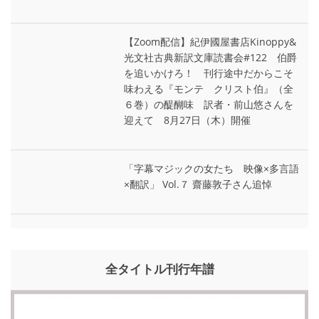
【Zoom配信】紀伊國屋書店Kinoppy&
光文社古典新訳文庫読書会#122 伯爵
を追いかけろ！ 刊行途中だからこそ
味わえる『モンテ゠クリスト伯』（全
６巻）の醍醐味 訳者・前山悠さんを
迎えて 8月27日（木）開催
「字幕マジックの女たち 映像×多言語
×翻訳」 Vol.７ 齋藤敦子さん追悼
全タイトル刊行年譜