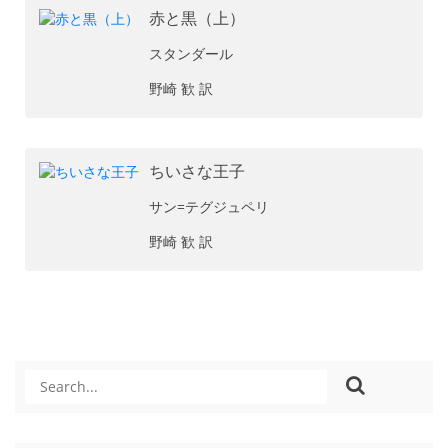
赤と黒（上）
スタンダール
野崎 歓 訳
ちいさな王子
サン=テグジュペリ
野崎 歓 訳