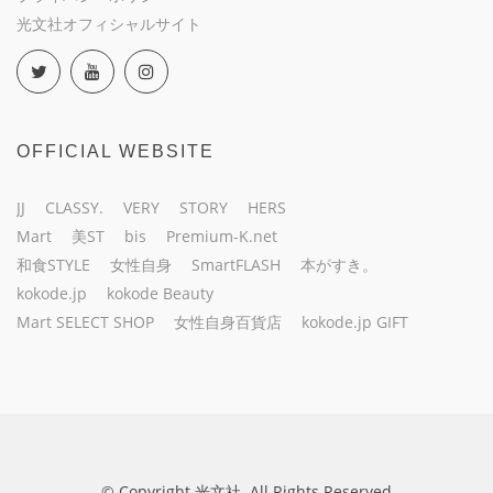
光文社オフィシャルサイト
OFFICIAL WEBSITE
JJ
CLASSY.
VERY
STORY
HERS
Mart
美ST
bis
Premium-K.net
和食STYLE
女性自身
SmartFLASH
本がすき。
kokode.jp
kokode Beauty
Mart SELECT SHOP
女性自身百貨店
kokode.jp GIFT
© Copyright 光文社. All Rights Reserved