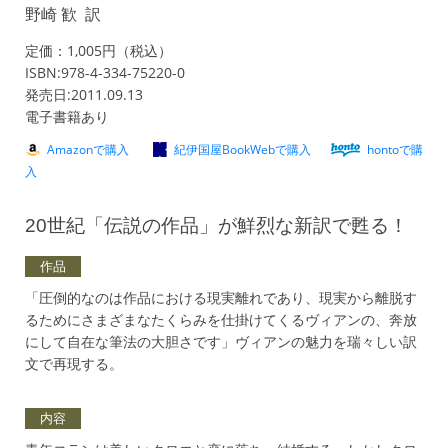
野崎 歓 訳
定価：1,005円（税込）
ISBN:978-4-334-75220-0
発売日:2011.09.13
電子書籍あり
Amazonで購入
紀伊国屋BookWebで購入
hontoで購
入
20世紀「伝説の作品」が鮮烈な新訳で甦る！
作品
「圧倒的なのは作品における現実離れであり、現実から離脱す
るためにさまざまなたくらみを仕掛けてくるヴィアンの、奔放
にして自在な筆法の大胆さです」ヴィアンの魅力を瑞々しい訳
文で再現する。
内容