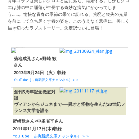
青年コランは美しいクロエと恋に落ち、結婚する。しかしクロ
エは肺の中に睡蓮が生長する奇妙な病気にかかってしま
う……。愉快な青春の季節の果てに訪れる、荒廃と喪失の光景
を前にして立ち尽くす者の姿を、このうえなく悲痛に、美しく
描き切ったラブストーリー。決定訳ついに登場！
菊地成孔さん×野崎 歓
さん
2013年9月24日（火）収録
YouTube［古典新訳文庫チャンネル］＞＞
創刊5周年記念徹底対
談
ヴィアンからジュネまで──異才と怪物を生んだ20世紀フ
ランス文学を語る
野崎歓さん×中条省平さん
2011年11月17日(木)収録
YouTube［古典新訳文庫チャンネル］＞＞