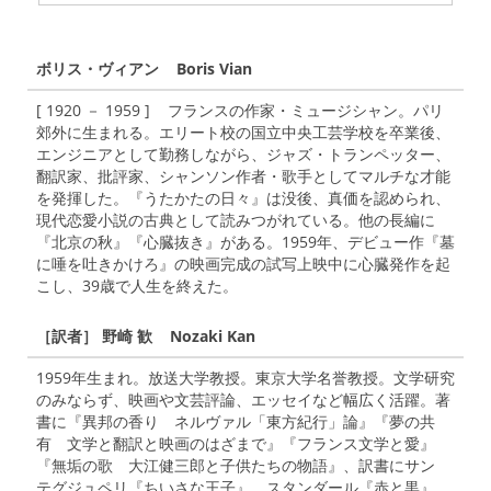
ボリス・ヴィアン Boris Vian
[ 1920 － 1959 ] フランスの作家・ミュージシャン。パリ
郊外に生まれる。エリート校の国立中央工芸学校を卒業後、
エンジニアとして勤務しながら、ジャズ・トランペッター、
翻訳家、批評家、シャンソン作者・歌手としてマルチな才能
を発揮した。『うたかたの日々』は没後、真価を認められ、
現代恋愛小説の古典として読みつがれている。他の長編に
『北京の秋』『心臓抜き』がある。1959年、デビュー作『墓
に唾を吐きかけろ』の映画完成の試写上映中に心臓発作を起
こし、39歳で人生を終えた。
［訳者］ 野崎 歓 Nozaki Kan
1959年生まれ。放送大学教授。東京大学名誉教授。文学研究
のみならず、映画や文芸評論、エッセイなど幅広く活躍。著
書に『異邦の香り ネルヴァル「東方紀行」論』『夢の共
有 文学と翻訳と映画のはざまで』『フランス文学と愛』
『無垢の歌 大江健三郎と子供たちの物語』、訳書にサン゠
テグジュペリ『ちいさな王子』、スタンダール『赤と黒』、