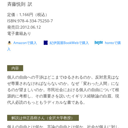
斉藤悦則 訳
定価：1,166円（税込）
ISBN:978-4-334-75250-7
発売日:2012.06.12
電子書籍あり
Amazonで購入
紀伊国屋BookWebで購入
hontoで購
入
内容
個人の自由への干渉はどこまでゆるされるのか。反対意見はな
ぜ尊重されなければならないのか。なぜ「変わった人間」にな
るのが望ましいのか。市民社会における個人の自由について根
源的に考察し、その重要さを説いたイギリス経験論の白眉。現
代人必読のもっともラディカルな書である。
解説は仲正昌樹さん（金沢大学教授）
個人の自由とは何か、言論の自由とは何か、社会が個人に対し