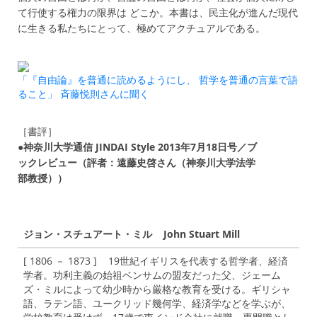
て行使する権力の限界は どこか。本書は、民主化が進んだ現代
に生きる私たちにとって、極めてアクチュアルである。
「『自由論』を普通に読めるようにし、 哲学を普通の言葉で語
ること」 斉藤悦則さんに聞く
［書評］
●
神奈川大学通信 JINDAI Style 2013年7月18日号／ブ
ックレビュー（評者：遠藤史啓さん（神奈川大学法学
部教授））
ジョン・スチュアート・ミル John Stuart Mill
[ 1806 － 1873 ] 19世紀イギリスを代表する哲学者、経済
学者。功利主義の始祖ベンサムの盟友だった父、ジェーム
ズ・ミルによって幼少時から厳格な教育を受ける。ギリシャ
語、ラテン語、ユークリッド幾何学、経済学などを学ぶが、