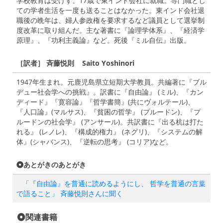
学校教育は受けず、17歳で東インド会社に就職。専門職とし
ての学者生活を一度も送ることはなかった。東インド会社退
職後の晩年は、婦人参政権を要求するなど議員として選挙制
度改革に取り組んだ。主な著書に『論理学体系』、『経済学
原理』、『功利主義論』など。死後『ミル自伝』出版。
［訳者］ 斉藤悦則 Saito Yoshinori
1947年生まれ。元鹿児島県立短期大学教員。共編著に『ブル
デュー社会学への挑戦』。訳書に『自由論』 (ミル)、『カン
ディード』『寛容論』『哲学書簡』(共にヴォルテール)、
『人口論』(マルサス)、『貧困の哲学』 (プルードン)、『プ
ルードンの社会学』 (アンサール)。共訳書に『出る杭は打た
れる』 (レノレ)、『構成的権力』 (ネグリ)、『システムの解
体』(シャバンス)、『逆転の思考』 (コリア)など。
あとがきのあとがき
「『自由論』を普通に読めるようにし、 哲学を普通の言葉
で語ること」 斉藤悦則さんに聞く
関連書籍