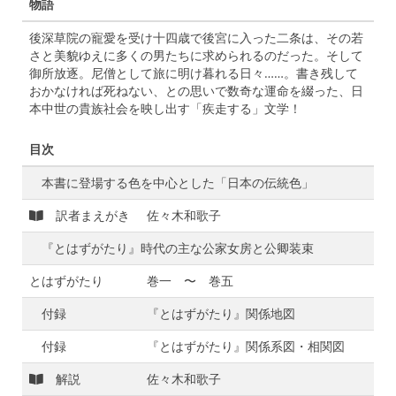
物語
後深草院の寵愛を受け十四歳で後宮に入った二条は、その若
さと美貌ゆえに多くの男たちに求められるのだった。そして
御所放逐。尼僧として旅に明け暮れる日々……。書き残して
おかなければ死ねない、との思いで数奇な運命を綴った、日
本中世の貴族社会を映し出す「疾走する」文学！
目次
本書に登場する色を中心とした「日本の伝統色」
訳者まえがき
佐々木和歌子
『とはずがたり』時代の主な公家女房と公卿装束
とはずがたり
巻一 〜 巻五
付録
『とはずがたり』関係地図
付録
『とはずがたり』関係系図・相関図
解説
佐々木和歌子