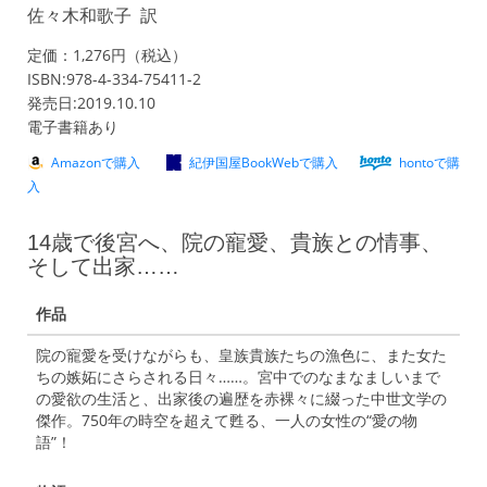
佐々木和歌子 訳
定価：1,276円（税込）
ISBN:978-4-334-75411-2
発売日:2019.10.10
電子書籍あり
Amazonで購入
紀伊国屋BookWebで購入
hontoで購
入
14歳で後宮へ、院の寵愛、貴族との情事、
そして出家……
作品
院の寵愛を受けながらも、皇族貴族たちの漁色に、また女た
ちの嫉妬にさらされる日々……。宮中でのなまなましいまで
の愛欲の生活と、出家後の遍歴を赤裸々に綴った中世文学の
傑作。750年の時空を超えて甦る、一人の女性の“愛の物
語”！