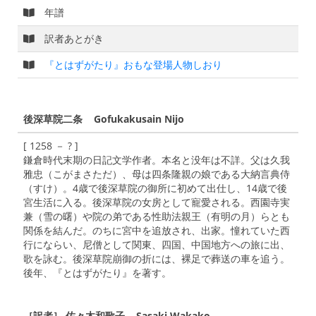
年譜
訳者あとがき
『とはずがたり』おもな登場人物しおり
後深草院二条 Gofukakusain Nijo
[ 1258 － ? ]
鎌倉時代末期の日記文学作者。本名と没年は不詳。父は久我
雅忠（こがまさただ）、母は四条隆親の娘である大納言典侍
（すけ）。4歳で後深草院の御所に初めて出仕し、14歳で後
宮生活に入る。後深草院の女房として寵愛される。西園寺実
兼（雪の曙）や院の弟である性助法親王（有明の月）らとも
関係を結んだ。のちに宮中を追放され、出家。憧れていた西
行にならい、尼僧として関東、四国、中国地方への旅に出、
歌を詠む。後深草院崩御の折には、裸足で葬送の車を追う。
後年、『とはずがたり』を著す。
［訳者］ 佐々木和歌子 Sasaki Wakako