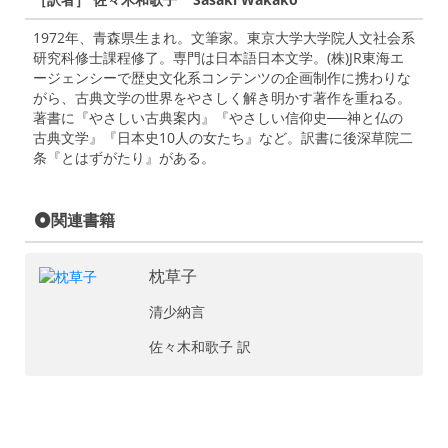
1972年、青森県生まれ。文筆家。東京大学大学院人文社会系
研究科修士課程修了。専門は日本語日本文学。(株)JR東海エ
ージェンシーで歴史文化系コンテンツの企画制作に携わりな
がら、古典文学の世界をやさしく解き明かす著作を重ねる。
著書に『やさしい古典案内』『やさしい信仰史──神と仏の
古典文学』『日本史10人の女たち』など。訳書に後深草院二
条『とはずがたり』がある。
関連書籍
枕草子
清少納言
佐々木和歌子 訳