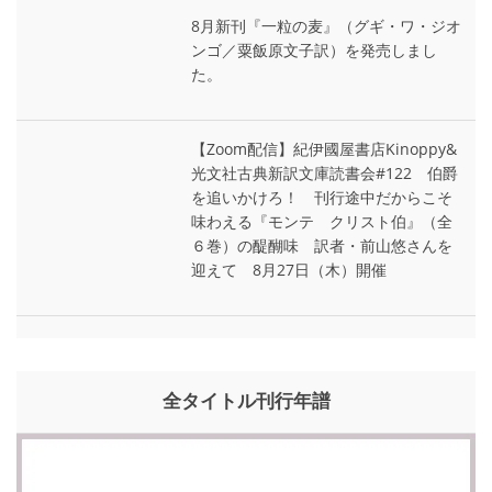
8月新刊『一粒の麦』（グギ・ワ・ジオ
ンゴ／粟飯原文子訳）を発売しまし
た。
【Zoom配信】紀伊國屋書店Kinoppy&
光文社古典新訳文庫読書会#122 伯爵
を追いかけろ！ 刊行途中だからこそ
味わえる『モンテ゠クリスト伯』（全
６巻）の醍醐味 訳者・前山悠さんを
迎えて 8月27日（木）開催
全タイトル刊行年譜