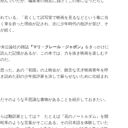
く拒んでいたが、編集者の熱意に負けてこの形になったらし
かれている。「若くして試写室で映画を見るなどという毒に当
なく筆を折った理由が記され、次に少年時代の批評が並び、そ
評が続く。
中央公論社の雑誌
『マリ・クレール・ジャポン』
をきっかけに
も読んだ記憶があるが、この本では、力を抜き映画を楽しむテ
なのだ。
う思った。あの『初国』の上映会が、饒舌な天才映画青年を呼
突き詰めた顔の少年批評家を決して蘇らせないために仕組まれ
ただそのような不思議な書物があることを紹介しておきたい。
ならば翻訳家としては？ たとえば『花のノートルダム』を開
く蛇革のような言葉がそこにある。その日本語を体験していた