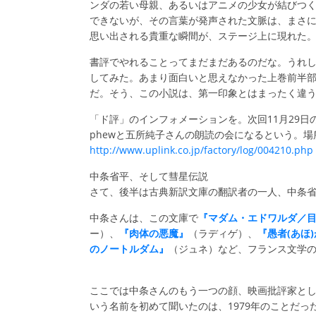
ンダの若い母親、あるいはアニメの少女が結びつ
できないが、その言葉が発声された文脈は、まさ
思い出される貴重な瞬間が、ステージ上に現れ
書評でやれることってまだまだあるのだな。うれ
してみた。あまり面白いと思えなかった上巻前半
だ。そう、この小説は、第一印象とはまったく違
「ド評」のインフォメーションを。次回11月29日
phewと五所純子さんの朗読の会になるという。場
http://www.uplink.co.jp/factory/log/004210.php
中条省平、そして彗星伝説
さて、後半は古典新訳文庫の翻訳者の一人、中条
中条さんは、この文庫で
『マダム・エドワルダ／
ー）、
『肉体の悪魔』
（ラディゲ）、
『愚者(あほ
のノートルダム』
（ジュネ）など、フランス文学
ここでは中条さんのもう一つの顔、映画批評家と
いう名前を初めて聞いたのは、1979年のことだ