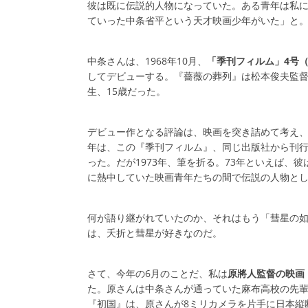
彼は既に伝説的人物になっていた。ある青年は私に
ていった中条省平という天才映画少年がいた」と
中条さんは、1968年10月、
「季刊フィルム」4号
してデビューする。『薔薇の葬列』は松本俊夫監督
生、15歳だった。
デビュー作となる評論は、映画を突き詰めて考え
年は、この『季刊フィルム』、同じ出版社から刊
った。だが1973年、筆を折る。73年といえば、
に熱中していた映画青年たちの間で伝説の人物と
何が語り継がれていたのか、それはもう「彗星の
は、夭折と彗星が好きなのだ。
さて、今年の6月のことだ、私は
原將人監督の映画
た。原さんは中条さんが通っていた麻布高校の先輩
『初国』は、原さんが8ミリカメラを片手に日本縦