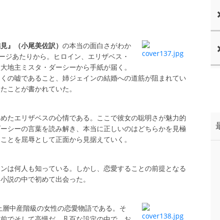
偏見』（小尾美佐訳）
の本当の面白さがわか
ページあたりから。ヒロイン、エリザベス・
た大地主ミスタ・ダーシーから手紙が届く。
たくの嘘であること、姉ジェインの結婚への道筋が阻まれてい
ったことが書かれていた。
とめたエリザベスの心情である。ここで彼女の聡明さが魅力的
ダーシーの言葉を読み解き、本当に正しいのはどちらかを見極
たことを屈辱として正面から見据えていく。
インは何人も知っている。しかし、恋愛することの前提となる
と小説の中で初めて出会った。
の上層中産階級の女性の恋愛物語である。そ
男前でそして高慢だ。凡百な設定の中で、お