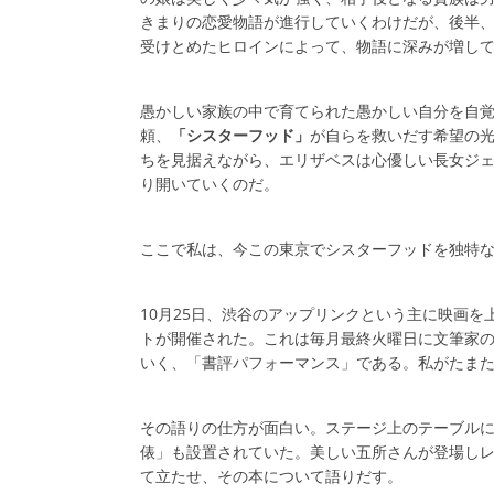
きまりの恋愛物語が進行していくわけだが、後半
受けとめたヒロインによって、物語に深みが増し
愚かしい家族の中で育てられた愚かしい自分を自
頼、
「シスターフッド」
が自らを救いだす希望の
ちを見据えながら、エリザベスは心優しい長女ジ
り開いていくのだ。
ここで私は、今この東京でシスターフッドを独特
10月25日、渋谷のアップリンクという主に映画を
トが開催された。これは毎月最終火曜日に文筆家
いく、「書評パフォーマンス」である。私がたま
その語りの仕方が面白い。ステージ上のテーブルに
俵」も設置されていた。美しい五所さんが登場し
て立たせ、その本について語りだす。