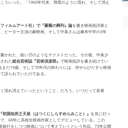
こういった。「1960年代末、彗星のように現れ、そして消え
。
（フィルムアート社）で『薔薇の葬列』論
を書き映画批評家と
、ピーター主演の劇映画。そして中条さんは麻布中学の3年
、書かれた、鋭い刃のようなテクストだった。その後、中条少
行された
総合芸術誌『芸術倶楽部』
で映画批評を書き続けてい
彼はまだ19歳。そして70年代の終わりには、何やらひたすら映画
して語られていたのである。
如く現れ消えていったということ」だろう。いつだって若者
『初国知所之天皇（はつくにしらすめらみこと）』
を見に行っ
で、68年に高校生映画作家としてデビューしている。この
断旅行をしつつ映画について考えていくという作品。73年公開