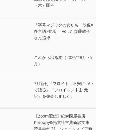
（木）開催
「字幕マジックの女たち 映像×
多言語×翻訳」 Vol.７ 齋藤敦子
さん追悼
これから出る本（2026年8月・9
月）
7月新刊『フロイト、不安につい
て語る』（フロイト／中山 元
訳）を発売しました。
【Zoom配信】紀伊國屋書店
Kinoppy&光文社古典新訳文庫
読書会#121 シェイクスピア新