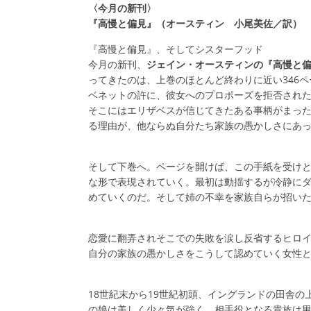
〈今月の新刊〉
『高慢と偏見』（オースティン 小尾美佐／訳）
『高慢と偏見』、そしてシスターフッド
今月の新刊、
ジェイン・オースティンの『高慢と
ってきたのは、上巻のほとんど終わりに近い346
ベネットの許に、彼女へのプロポーズを拒否され
そこにはエリザベスが信じてきたある事柄がまっ
る理由が、他ならぬ自分たち家族の愚かしさにあ
そして下巻へ。ページを開けば、この手紙を受け
な形で表現されていく。最初は動揺するが冷静に
めていくのだ。そして姉の不幸を家族自らが招い
恋愛に翻弄されそこでの失敗を涙し反省するヒロ
自分の家族の愚かしさをこうして認めていく女性
18世紀末から19世紀初頭、イングランドの田舎
の娘は美しく少々気が強く、相手役となる貴族は