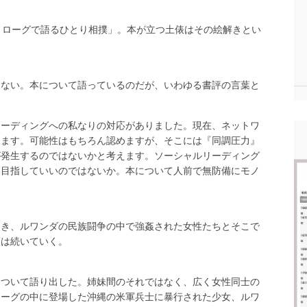
ノローグで語るひとり相撲」。本が立つ土俵はその絵解きとい
もない。本について語っているのだが、いわゆる書評の言葉と
リーディングへの私なりの対応がありました。現在、ネットワ
ります。可能性はもちろん認めますが、そこには『同調圧力』
が発生するのではないかと考えます。ソーシャルリーディング
を目指していいのではないか。本について人前で無防備にモノ
開き、ルワンダの民族闘争の中で強姦された女性たちとそこで
りは続いていく。
について語り出した。姉妹間のそれではなく、広く女性同士の
ローグの中に登場した沖縄の米軍兵士に暴行された少女、ルワ