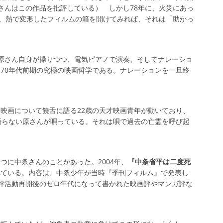
さんはこの作品を批評している） しかし78年に、火災にあっ
、最近、熱で変形したフィルムの箱を開けてみれば、それは「助かっ
原さん自身が操りつつ、電気ピアノで演奏、そしてナレーショ
70年代前期の究極の映画哲学である。ナレーションを一旦終
映画について饒舌に語る22歳の天才映画青年が動いており、
語らない原さんが唄っている。それは唄で過去の亡霊を呼び起
つに中条さんのことがあった。2004年、
『中条省平は二度死
れている。内容は、中条少年が当時『季刊フィルム』で発表し
評活動再開後のゼロ年代になって書かれた映画評やマンガ評な