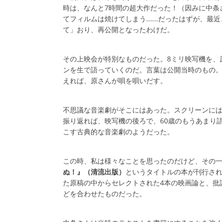
時は、なんと7時間の超大作だった！（因みに中条
てフィルムは焼けてしまう......だったはずが
て」おり、再公開となったわけだ。
その上映会が特別なものだった。8ミリ映写機を、
ンを生で語っていくのだ。言葉は公開当時のもの。
えれば、原さんが唄を唄いだす。
不思議な音楽劇がそこにはあった。スクリーンには
振り返れば、映写機の後ろで、60歳のもうあまり
こす古典的な音楽劇のようだった。
この時、私は様々なことを思ったのだけど、その一
ぬ！』（清流出版）
というタイトルの本が刊行さ
た原稿の中からセレクトされた4本の映画論と、批
どを合わせたものだった。