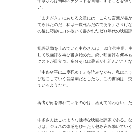
中条さんは当時のテクストを書籍にすることを強
い。
「まえがき」にあたる文章には、こんな言葉が書
てられたのだ。私は一度死んだのである」さりげ
の後に巧妙に力を抜いて書かれたゼロ年代の映画
批評活動を止めていた中条さんは、80年代中期、
して映画評を再び書き始めた。鋭い映画評を何本
クストが目立つ。多分それは著者が仕組んだこと
『中条省平は二度死ぬ！』を読みながら、私はこ
び起こしていく音楽劇だとしたら、この書物は、
ているようだと。
著者が何を怖れているのかは、あえて問わない。
中条さんはこのような独特な映画批評家である。
けば、ジュネの体感をぴったり包み込み動いてい