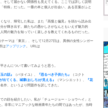
く、そして届かない関係性も見えてくる。ここでは詳しく説明
に「特殊」だった。一冊の本と個人が出会い、ある言葉がふと
た。
しくなり、帰宅した私は、また『高慢と偏見』を頭から読み出
部分が輝き出す。娘たちの愚かしさがなんともいえず魅力的
う人間の魅力を知っていく楽しさを教えてくれるものだった。
のテーマは「東京」、そして12月27日は、異例の女性シンガー
所は
アップリンク
。 URLは
省平さんについて書いてみようと思う。
目玉の話』
（バタイユ）、
『恐るべき子供たち』
（コクト
)が出てくる、城寨(おしろ)が見える』
（マンシエット）、
『花
の名作、というより問題作を訳してきた。
しての顔を紹介したい。私が「チュージョー・ショウヘイ」と
った。非常にマニアックな映画青年たちの間ではあったが、当時