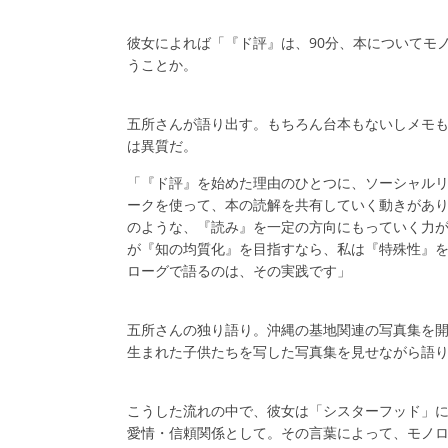
彼女によれば「『ド評』は、90分、本についてモ
うことか。
五所さんが語り出す。もちろん台本もないしメモ
は異質だ。
「『ド評』を始めた理由のひとつに、ソーシャル
ークを使って、本の読解を共有していく動きがあ
のような、『読み』を一定の方向にもっていく力
が『知の均質化』を目指すなら、私は『特殊性』
ローグで語るのは、その実践です」
五所さんの独り語り。沖縄の基地関連の写真集を
生まれた子供たちを写した写真集を見せながら語
こうした流れの中で、彼女は「シスターフッド」
愛情・信頼関係として。その言葉によって、モノ