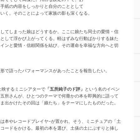
、手紙の内容をしっかりと自分のこととして
ていく。そのことによって家族の影も深くなる。
覚してしまった娘はどうするか。ここに娘たち同士の愛情・信
光として浮かび上がってくる。軽はずみな行動ばかりする妹た
ェインと愛情・信頼関係を結び、その運命を幸福な方向へと切
な形で語ったパフォーマンスがあったことを報告したい。
上映するミニシアターで
「五所純子のド評」
という名のイベン
の五所さんが、ひとつのテーマで何冊かの本を即興的に語って
たま出かけたその回は「娘たち」をテーマにしたものだった。
は本やレコードプレイヤ−が置かれ、そう、ミニチュアの「土
レコードをかける。最初の本を選び、土俵の土にぶすりと挿し