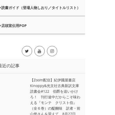
読書ガイド（登場人物しおり／タイトルリスト）
店頭宣伝用POP
最近の記事
【Zoom配信】紀伊國屋書店
Kinoppy&光文社古典新訳文庫
読書会#122 伯爵を追いかけ
ろ！ 刊行途中だからこそ味わ
える『モンテ゠クリスト伯』
（全６巻）の醍醐味 訳者・前
山悠さんを迎えて 8月27日