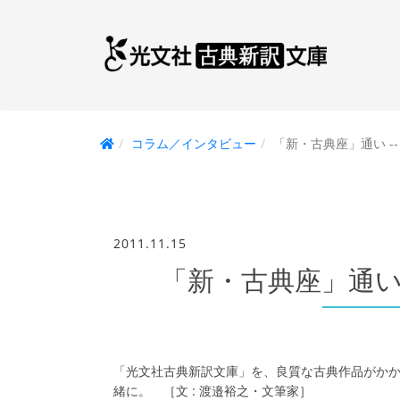
コラム／インタビュー
「新・古典座」通い -- 
2011.11.15
「新・古典座」通い —
「光文社古典新訳文庫」を、良質な古典作品がか
緒に。 ［文 : 渡邉裕之・文筆家］