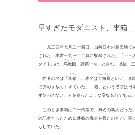
早すぎたモダニスト、李箱
一九三四年七月二十四日。当時日本の植民地で
された。本書一九〜二二頁に収録された、「十三
オガムド
タイトルは「
烏瞰図
詩第一号」とされ、以後、三
イ
サン
キム
ヘギョン
作者の名は「
李
箱
」。本名は
金
海卿
といい、李
て異彩を放ちすぎていた。「箱」という漢字は日
ず使われない。人を食ったような変な名前である
このとき李箱は二十四歳で、無名の新人だった
の記者だったために連載の機会を得たのだが、実
もしていた。