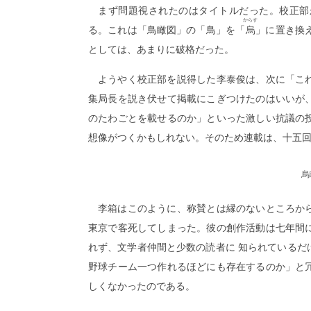
まず問題視されたのはタイトルだった。校正部
からす
る。これは「鳥瞰図」の「鳥」を「
烏
」に置き換
としては、あまりに破格だった。
ようやく校正部を説得した李泰俊は、次に「こ
集局長を説き伏せて掲載にこぎつけたのはいいが
のたわごとを載せるのか」といった激しい抗議の
想像がつくかもしれない。そのため連載は、十五
烏
李箱はこのように、称賛とは縁のないところか
東京で客死してしまった。彼の創作活動は七年間
れず、文学者仲間と少数の読者に 知られているだ
野球チーム一つ作れるほどにも存在するのか」と
しくなかったのである。