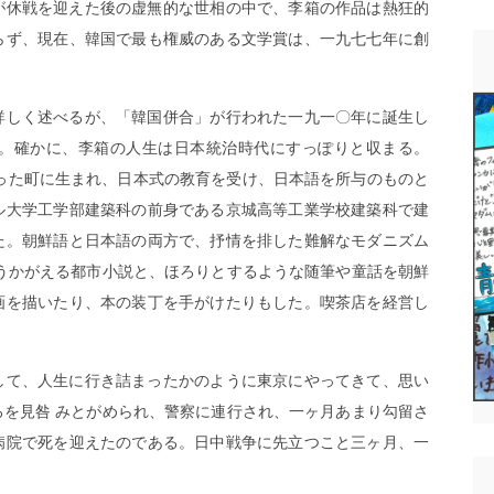
が休戦を迎えた後の虚無的な世相の中で、李箱の作品は熱狂的
らず、現在、韓国で最も権威のある文学賞は、一九七七年に創
詳しく述べるが、「韓国併合」が行われた一九一〇年に誕生し
。確かに、李箱の人生は日本統治時代にすっぽりと収まる。
った町に生まれ、日本式の教育を受け、日本語を所与のものと
ル大学工学部建築科の前身である京城高等工業学校建築科で建
た。朝鮮語と日本語の両方で、抒情を排した難解なモダニズム
うかがえる都市小説と、ほろりとするような随筆や童話を朝鮮
画を描いたり、本の装丁を手がけたりもした。喫茶店を経営し
して、人生に行き詰まったかのように東京にやってきて、思い
を見咎 みとがめられ、警察に連行され、一ヶ月あまり勾留さ
病院で死を迎えたのである。日中戦争に先立つこと三ヶ月、一
。