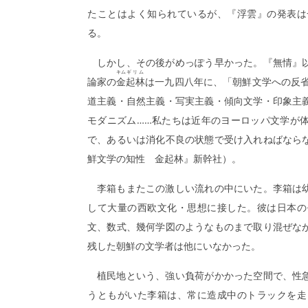
たことはよく知られているが、『浮雲』の発表は
る。
しかし、その後がめっぽう早かった。『無情』
キム
ギリム
論家の
金
起林
は一九四八年に、「朝鮮文学への反省
道主義・自然主義・写実主義・傾向文学・印象主
モダニズム……私たちは近年のヨーロッパ文学が
で、あるいは消化不良の状態で受け入れねばなら
鮮文学の知性 金起林』新幹社）。
李箱もまたこの激しい流れの中にいた。李箱は
して大量の西欧文化・思想に接した。彼は日本の
文、数式、幾何学図のようなものまで取り混ぜな
残した朝鮮の文学者は他にいなかった。
植民地という、強い負荷がかかった空間で、性
うともがいた李箱は、常に造成中のトラックを走