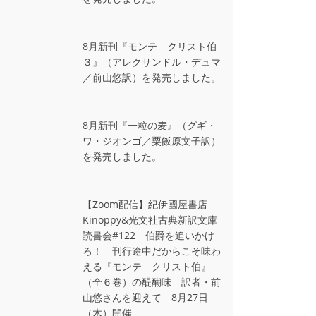
8月新刊『モンテ゠クリスト伯
３』（アレクサンドル・デュマ
／前山悠訳）を発売しました。
8月新刊『一粒の麦』（グギ・
ワ・ジオンゴ／粟飯原文子訳）
を発売しました。
【Zoom配信】紀伊國屋書店
Kinoppy&光文社古典新訳文庫
読書会#122 伯爵を追いかけ
ろ！ 刊行途中だからこそ味わ
える『モンテ゠クリスト伯』
（全６巻）の醍醐味 訳者・前
山悠さんを迎えて 8月27日
（木）開催