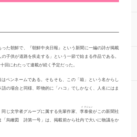
あった朝鮮で、『朝鮮中央日報』という新聞に一編の詩が掲載
人の子供が道路を疾走する」という一節で始まる作品である。
十回にわたって連載が続く予定だった。
箱はペンネームである。そもそも、この「箱」という名からし
本語の場合と同様、即物的に「ハコ」でしかなく、人名にはま
。
イ
テジュン
。同じ文学者グループに属する先輩作家、
李
泰俊
がこの新聞社
は「烏瞰図 詩第一号」は、掲載前から社内で大いに物議をか