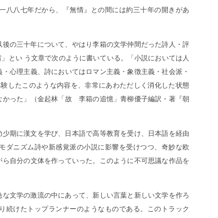
一八八七年だから、『無情』との間には約三十年の開きがあ
以後の三十年について、やはり李箱の文学仲間だった詩人・評
」とい う文章で次のように書いている。「小説においては人
義・心理主義、詩においてはロマン主義・象徴主義・社会派・
体験したこのような内容を、非常にあわただしく消化した状態
なかった」（金起林「故 李箱の追憶」青柳優子編訳・著『朝
幼少期に漢文を学び、日本語で高等教育を受け、日本語を経由
モダニズム詩や新感覚派の小説に影響を受けつつ、奇妙な欧
がら自分の文体を作っていった。このように不可思議な作品を
急な文学の激流の中にあって、新しい言葉と新しい文学を作ろ
り続けたトップランナーのようなものである。このトラック