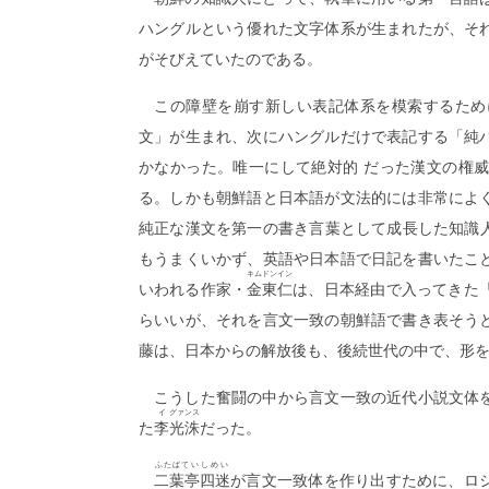
ハングルという優れた文字体系が生まれたが、そ
がそびえていたのである。
この障壁を崩す新しい表記体系を模索するため
文」が生まれ、次にハングルだけで表記する「純
かなかった。唯一にして絶対的 だった漢文の権
る。しかも朝鮮語と日本語が文法的には非常によ
純正な漢文を第一の書き言葉として成長した知識
もうまくいかず、英語や日本語で日記を書いたこ
キム
ドンイン
いわれる作家・
金
東仁
は、日本経由で入ってきた
らいいが、それを言文一致の朝鮮語で書き表そう
藤は、日本からの解放後も、後続世代の中で、形
こうした奮闘の中から言文一致の近代小説文体
イ
グァンス
た
李
光洙
だった。
ふたばてい
しめい
二葉亭
四迷
が言文一致体を作り出すために、ロ