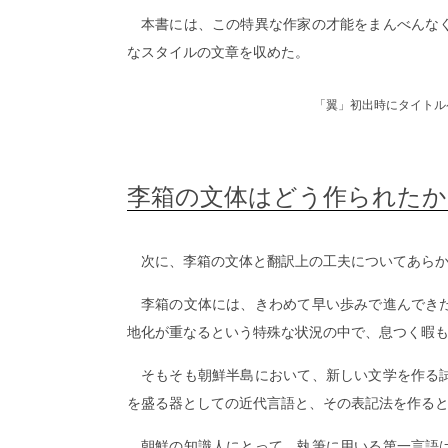
本書には、この特異な作家の才能をまんべんな
なスタイルの文章を収めた。
「翼」初出時にタイトル
李箱の文体はどう作られたか
次に、李箱の文体と翻訳上の工夫についてあら
李箱の文体には、きわめて早い歩みで進んでき
地化が重なるという特殊な状況の中で、息つく暇
そもそも朝鮮半島において、新しい文学を作る
を盛る器としての近代言語と、その表記法を作る
朝鮮の知識人にとって、執筆に用いる第一言語