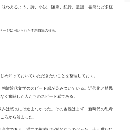
く味わえるよう、詩、小説、随筆、紀行、童話、書簡など多様
ページに用いられた李箱自筆の挿画。
かじめ知っておいていただきたいことを整理しておく。
た朝鮮近代文学のスピード感が染みついている。近代化と植民
もなく奮闘した人たちのスピード感である。
試みは悠長には進まなかった。その困難はまず、新時代の思考
ところから始まった。
は漢文であり、漢文の権威は絶対的なものだった。十五世紀に