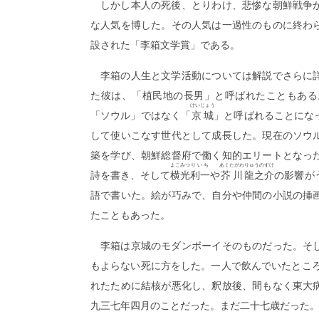
しかし本人の死後、とりわけ、悲惨な朝鮮戦争
な人気を博した。その人気は一過性のものに終わ
設された「李箱文学賞」である。
李箱の人生と文学活動については解説でさらに
た彼は、「植民地の長男」と呼ばれたこともある
けいじょう
「ソウル」ではなく「
京城
」と呼ばれることにな
して使いこなす世代として成長した。現在のソウ
築を学び、朝鮮総督府で働く知的エリートとなっ
よこみつ
りいち
あくたがわ
りゅうのすけ
詩を書き、そして
横光
利一
や
芥川
龍之介
の影響が
語で書いた。絵が巧みで、自分や仲間の小説の挿
たこともあった。
李箱は京城のモダンボーイそのものだった。そ
もよらない死に方をした。一人で飲んでいたところ
れたために結核が悪化し、釈放後、間もなく東大
九三七年四月のことだった。まだ二十七歳だった