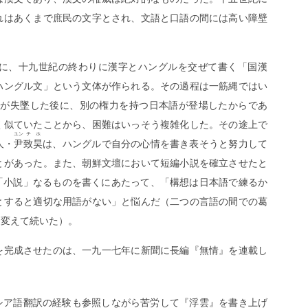
れはあくまで庶民の文字とされ、文語と口語の間には高い障壁
に、十九世紀の終わりに漢字とハングルを交ぜて書く「国漢
ハングル文」という文体が作られる。その過程は一筋縄ではい
威が失墜した後に、別の権力を持つ日本語が登場したからであ
く似ていたことから、困難はいっそう複雑化した。その途上で
ユン
チホ
人・
尹
致昊
は、ハングルで自分の心情を書き表そうと努力して
とがあった。また、朝鮮文壇において短編小説を確立させたと
「小説」なるものを書くにあたって、「構想は日本語で練るか
とすると適切な用語がない」と悩んだ（二つの言語の間での葛
を変えて続いた）。
を完成させたのは、一九一七年に新聞に長編『無情』を連載し
シア語翻訳の経験も参照しながら苦労して『浮雲』を書き上げ