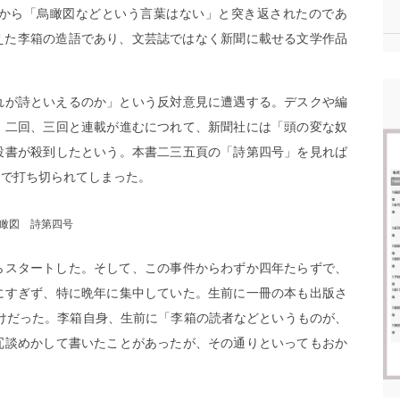
から「烏瞰図などという言葉はない」と突き返されたのであ
えた李箱の造語であり、文芸誌ではなく新聞に載せる文学作品
れが詩といえるのか」という反対意見に遭遇する。デスクや編
、二回、三回と連載が進むにつれて、新聞社には「頭の変な奴
投書が殺到したという。本書二三五頁の「詩第四号」を見れば
回で打ち切られてしまった。
瞰図 詩第四号
らスタートした。そして、この事件からわずか四年たらずで、
にすぎず、特に晩年に集中していた。生前に一冊の本も出版さ
けだった。李箱自身、生前に「李箱の読者などというものが、
冗談めかして書いたことがあったが、その通りといってもおか