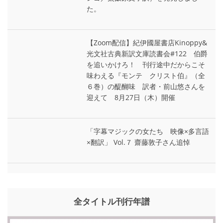
た。
【Zoom配信】紀伊國屋書店Kinoppy&
光文社古典新訳文庫読書会#122 伯爵
を追いかけろ！ 刊行途中だからこそ
味わえる『モンテ゠クリスト伯』（全
６巻）の醍醐味 訳者・前山悠さんを
迎えて 8月27日（木）開催
「字幕マジックの女たち 映像×多言語
×翻訳」 Vol.７ 齋藤敦子さん追悼
全タイトル刊行年譜