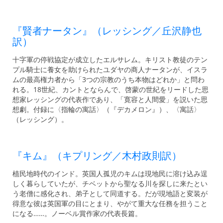
『賢者ナータン』（レッシング／丘沢静也
訳）
十字軍の停戦協定が成立したエルサレム。キリスト教徒のテン
プル騎士に養女を助けられたユダヤの商人ナータンが、イスラ
ムの最高権力者から「3つの宗教のうち本物はどれか」と問わ
れる。18世紀、カントとならんで、啓蒙の世紀をリードした思
想家レッシングの代表作であり、「寛容と人間愛」を説いた思
想劇。付録に〈指輪の寓話〉（『デカメロン』）、〈寓話〉
（レッシング）。
『キム』（キプリング／木村政則訳）
植民地時代のインド。英国人孤児のキムは現地民に溶け込み逞
しく暮らしていたが、チベットから聖なる川を探しに来たとい
う老僧に感化され、弟子として同道する。だが現地語と変装が
得意な彼は英国軍の目にとまり、やがて重大な任務を担うこと
になる……。ノーベル賞作家の代表長篇。