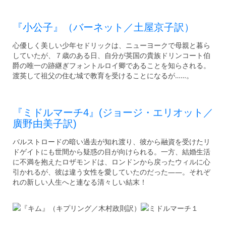
『小公子』（バーネット／土屋京子訳）
心優しく美しい少年セドリックは、ニューヨークで母親と暮ら
していたが、７歳のある日、自分が英国の貴族ドリンコート伯
爵の唯一の跡継ぎフォントルロイ卿であることを知らされる。
渡英して祖父の住む城で教育を受けることになるが……。
『ミドルマーチ4』(ジョージ・エリオット／
廣野由美子訳)
バルストロードの暗い過去が知れ渡り、彼から融資を受けたリ
ドゲイトにも世間から疑惑の目が向けられる。一方、結婚生活
に不満を抱えたロザモンドは、ロンドンから戻ったウィルに心
引かれるが、彼は違う女性を愛していたのだった――。それぞ
れの新しい人生へと連なる清々しい結末！