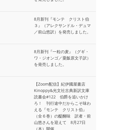
8月新刊『モンテ゠クリスト伯
３』（アレクサンドル・デュマ
／前山悠訳）を発売しました。
8月新刊『一粒の麦』（グギ・
ワ・ジオンゴ／粟飯原文子訳）
を発売しました。
【Zoom配信】紀伊國屋書店
Kinoppy&光文社古典新訳文庫
読書会#122 伯爵を追いかけ
ろ！ 刊行途中だからこそ味わ
える『モンテ゠クリスト伯』
（全６巻）の醍醐味 訳者・前
山悠さんを迎えて 8月27日
（木）開催