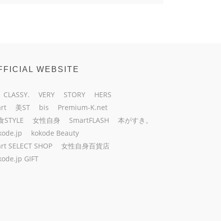
FFICIAL WEBSITE
CLASSY.
VERY
STORY
HERS
rt
美ST
bis
Premium-K.net
食STYLE
女性自身
SmartFLASH
本がすき。
kode.jp
kokode Beauty
rt SELECT SHOP
女性自身百貨店
kode.jp GIFT