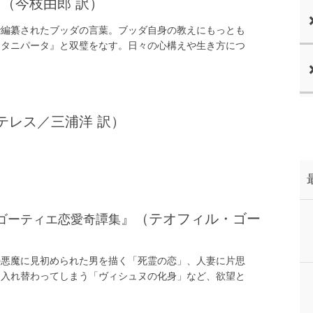
』（今枝由郎 訳）
で編纂されたブッダの言葉。ブッダ自身の教えにもっとも
ッタニパータ』と双璧をなす。日々の心構えや生き方につ
テレス／三浦洋 訳）
』（テオフィル・ゴー
ゴーティエ恋愛奇譚集
の悪魔に見初められた男を描く「死霊の恋」、人妻に片思
て入れ替わってしまう「ヴィシュヌの化身」など、欲望と