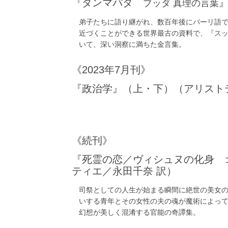
『ダンマパダ
ブッダ 真理の言葉
弟子たちに語り継がれ、数百年後にパーリ語
近づくことができる世界最古の資料で、『ス
いて、深い洞察に満ちた金言集。
《2023年7月刊》
『政治学』（上・下）（アリスト
《続刊》
『死霊の恋／ヴィシュヌの化身
ティエ／永田千奈 訳）
司祭としての人生が始まる瞬間に絶世の美女
いする青年とその女性の夫の魂が魔術によっ
幻想が美しく混淆する官能の奇譚集。