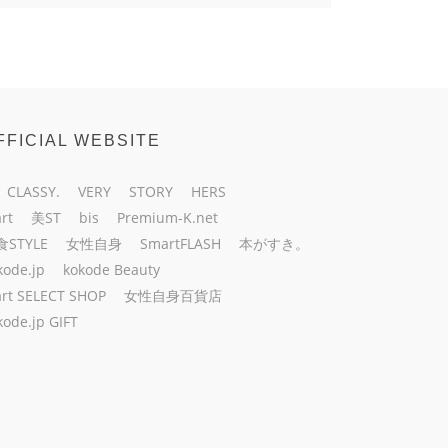
FFICIAL WEBSITE
CLASSY.
VERY
STORY
HERS
rt
美ST
bis
Premium-K.net
食STYLE
女性自身
SmartFLASH
本がすき。
kode.jp
kokode Beauty
rt SELECT SHOP
女性自身百貨店
kode.jp GIFT