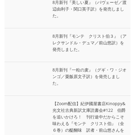
8月新刊『美しい夏』（パヴェーゼ／渡
辺由利子・関口英子訳）を発売しまし
た。
8月新刊『モンテ゠クリスト伯３』（ア
レクサンドル・デュマ／前山悠訳）を
発売しました。
8月新刊『一粒の麦』（グギ・ワ・ジオ
ンゴ／粟飯原文子訳）を発売しまし
た。
【Zoom配信】紀伊國屋書店Kinoppy&
光文社古典新訳文庫読書会#122 伯爵
を追いかけろ！ 刊行途中だからこそ
味わえる『モンテ゠クリスト伯』（全
６巻）の醍醐味 訳者・前山悠さんを