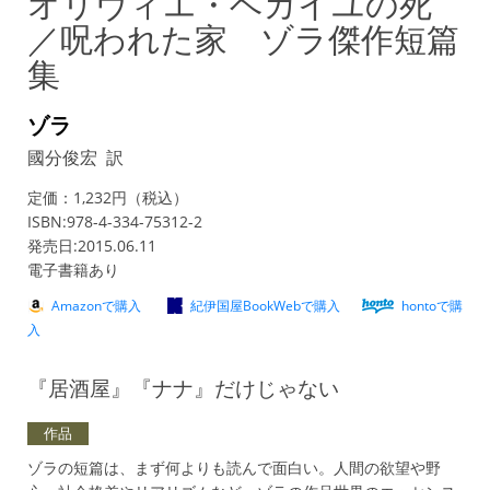
オリヴィエ・ベカイユの死
／呪われた家 ゾラ傑作短篇
集
ゾラ
國分俊宏 訳
定価：1,232円（税込）
ISBN:978-4-334-75312-2
発売日:2015.06.11
電子書籍あり
Amazonで購入
紀伊国屋BookWebで購入
hontoで購
入
『居酒屋』『ナナ』だけじゃない
作品
ゾラの短篇は、まず何よりも読んで面白い。人間の欲望や野