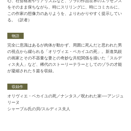
心、社会格差やリアリズムなど、ゾラの作品世界のエッセンス
をそのまま保ちながら、時にスリリングに、時にコミカルに、
この作家の想像力のありようを、よりわかりやすく提示してい
る。（訳者）
物語
完全に意識はあるが肉体が動かず、周囲に死んだと思われた男
の視点から綴られる「オリヴィエ・ベカイユの死」。新進気鋭
の画家とその不器量な妻との奇妙な共犯関係を描いた「スルデ
ィス夫人」など、稀代のストーリーテラーとしてのゾラの才能
が凝縮された５篇を収録。
収録作
オリヴィエ・ベカイユの死／ナンタス／呪われた家──アンジュ
リーヌ
シャーブル氏の貝/スルディス夫人