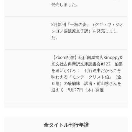
発売しました。
8月新刊『一粒の麦』（グギ・ワ・ジオ
ンゴ／粟飯原文子訳）を発売しまし
た。
【Zoom配信】紀伊國屋書店Kinoppy&
光文社古典新訳文庫読書会#122 伯爵
を追いかけろ！ 刊行途中だからこそ
味わえる『モンテ゠クリスト伯』（全
６巻）の醍醐味 訳者・前山悠さんを
迎えて 8月27日（木）開催
全タイトル刊行年譜