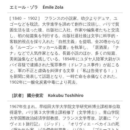
エミール・ゾラ Émile Zola
[ 1840 － 1902 ] フランスの小説家。幼少よりデュマ、ユ
ゴーなどを耽読。大学進学を諦めて創作に没頭し、パリで貧
困生活を送った後、出版社に入社。作家や編集者たちと交流
し、初の短篇集を刊行する。出版社退社後は文学に科学的・
客観的視点を採り入れた「自然主義」を提唱。全20巻からな
る『ルーゴン・マッカール叢書』を執筆し、『居酒屋』『ナ
ナ』などで人気作家となる。長篇小説のほか、多くの短篇、
美術論集なども残している。1894年にユダヤ人陸軍大尉がス
パイ容疑で逮捕された冤罪事件（ドレフュス事件）が起こる
と、軍の不正と虚偽を糾弾する文章（「私は告発する！」）
を新聞に発表して話題となり、一時亡命を余儀なくされた。
1902年に一酸化炭素中毒により死去。
［訳者］ 國分俊宏 Kokubu Toshihiro
1967年生まれ。早稲田大学大学院文学研究科博士課程単位取
得退学。パリ第３大学博士課程修了（文学博士）。青山学院
大学国際政治経済学部教授。フランス文学専攻。訳書に『ソ
ヴィエト旅行記』（ジッド）、『オリヴィエ・ベカイユの死
／呪われた家 ゾラ傑作短篇集』（ゾラ）、『プルーストと