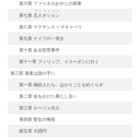
第六章 ファリオのおやじの荷車
サンコション
第七章
五人オション
第八章 マクサンス = マキャベリ
第九章 ナイフの一突き
第十章 ある犯罪事件
第十一章 フィリップ、イスーダンに行く
第三部 遺産は誰の手に
第一章 相続人たち、はかりごとをめぐらす
第二章 命をかけた果たし合い
第三章 ルージェ夫人
第四章 聖女の悔悟
第五章 大団円