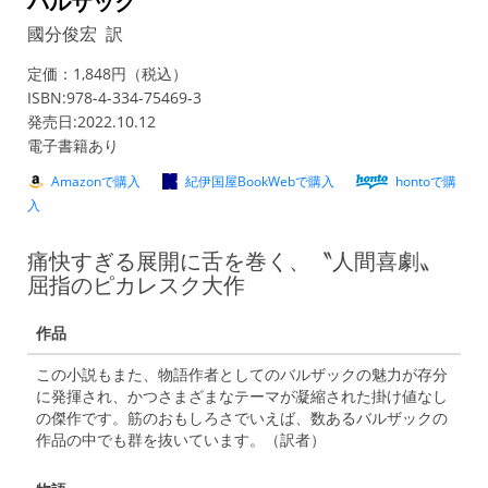
バルザック
國分俊宏 訳
定価：1,848円（税込）
ISBN:978-4-334-75469-3
発売日:2022.10.12
電子書籍あり
Amazonで購入
紀伊国屋BookWebで購入
hontoで購
入
痛快すぎる展開に舌を巻く、〝人間喜劇〟
屈指のピカレスク大作
作品
この小説もまた、物語作者としてのバルザックの魅力が存分
に発揮され、かつさまざまなテーマが凝縮された掛け値なし
の傑作です。筋のおもしろさでいえば、数あるバルザックの
作品の中でも群を抜いています。（訳者）