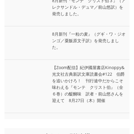
8月新刊『モンテ゠クリスト伯３』（ア
レクサンドル・デュマ／前山悠訳）を
発売しました。
8月新刊『一粒の麦』（グギ・ワ・ジオ
ンゴ／粟飯原文子訳）を発売しまし
た。
【Zoom配信】紀伊國屋書店Kinoppy&
光文社古典新訳文庫読書会#122 伯爵
を追いかけろ！ 刊行途中だからこそ
味わえる『モンテ゠クリスト伯』（全
６巻）の醍醐味 訳者・前山悠さんを
迎えて 8月27日（木）開催