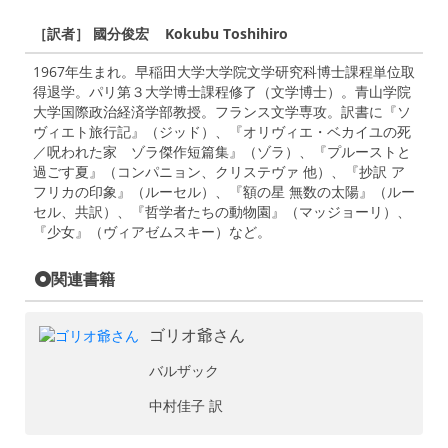
［訳者］ 國分俊宏 Kokubu Toshihiro
1967年生まれ。早稲田大学大学院文学研究科博士課程単位取
得退学。パリ第３大学博士課程修了（文学博士）。青山学院
大学国際政治経済学部教授。フランス文学専攻。訳書に『ソ
ヴィエト旅行記』（ジッド）、『オリヴィエ・ベカイユの死
／呪われた家 ゾラ傑作短篇集』（ゾラ）、『プルーストと
過ごす夏』（コンパニョン、クリステヴァ 他）、『抄訳 ア
フリカの印象』（ルーセル）、『額の星 無数の太陽』（ルー
セル、共訳）、『哲学者たちの動物園』（マッジョーリ）、
『少女』（ヴィアゼムスキー）など。
関連書籍
ゴリオ爺さん
バルザック
中村佳子 訳