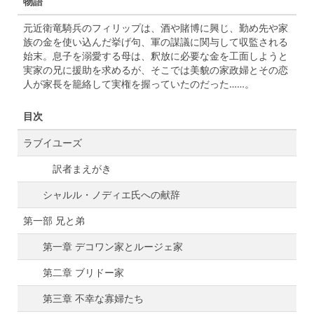
物語
元近衛竜騎兵のフィリップは、酒や賭博に興じ、勤め先や家
族の金を使い込んだ挙げ句、軍の謀議に関与して収監される
始末。息子を溺愛する母は、釈放に必要な金を工面しようと
実家の兄に援助を求めるが、そこでは美貌の家政婦とその恋
人が家長を籠絡して実権を握っていたのだった……。
目次
ラブイユーズ
訳者まえがき
シャルル・ノディエ氏への献辞
第一部 兄と弟
第一章 デコワン家とルージェ家
第二章 ブリドー家
第三章 不幸な寡婦たち