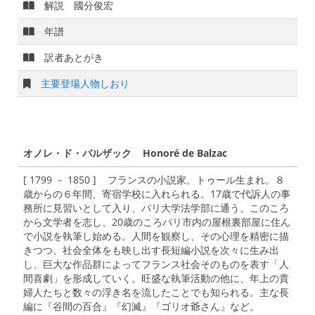
解説 國分俊宏
年譜
訳者あとがき
主要登場人物しおり
オノレ・ド・バルザック Honoré de Balzac
[ 1799 － 1850 ] フランスの小説家。トゥール生まれ。８
歳からの６年間、寄宿学校に入れられる。17歳で代訴人の事
務所に見習いとして入り、パリ大学法学部に通う。このころ
から文学者を志し、20歳のころパリ市内の屋根裏部屋に住ん
で小説を執筆し始める。人間を観察し、その心理を精密に描
きつつ、社会全体をも映し出す長短編小説を次々に生み出
し、巨大な作品群によってフランス社会そのものを表す「人
間喜劇」を形成していく。旺盛な執筆活動の他に、年上の貴
婦人たちと数々の浮き名を流したことでも知られる。主な長
編に『谷間の百合』『幻滅』『ゴリオ爺さん』など。