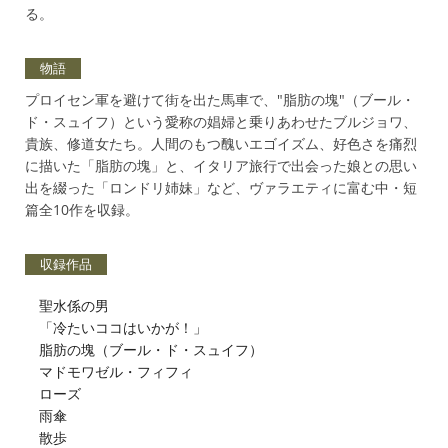
る。
物語
プロイセン軍を避けて街を出た馬車で、"脂肪の塊"（ブール・
ド・スュイフ）という愛称の娼婦と乗りあわせたブルジョワ、
貴族、修道女たち。人間のもつ醜いエゴイズム、好色さを痛烈
に描いた「脂肪の塊」と、イタリア旅行で出会った娘との思い
出を綴った「ロンドリ姉妹」など、ヴァラエティに富む中・短
篇全10作を収録。
収録作品
聖水係の男
「冷たいココはいかが！」
脂肪の塊（ブール・ド・スュイフ）
マドモワゼル・フィフィ
ローズ
雨傘
散歩