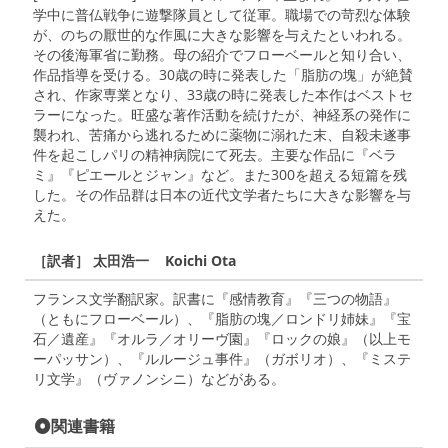
学中に普仏戦争に遊撃隊員として従軍。職場での苛烈な体験
が、のちの厭世的な作風に大きな影響を与えたといわれる。
その後海軍省に勤務。母の紹介でフローベールと知り合い、
作品指導を受ける。30歳の時に発表した「脂肪の塊」が絶賛
され、作家専業となり、33歳の時に発表した本作はベストセ
ラーになった。旺盛な著作活動を続けたが、神経系の発作に
襲われ、苦痛から逃れるために薬物に溺れた末、自殺未遂事
件を起こしパリの精神病院にて死去。主要な作品に『ベラ
ミ』『ピエールとジャン』など。また300を超える短篇を残
した。その作品群は日本の近代文学者たちに大きな影響を与
えた。
［訳者］ 太田浩一 Koichi Ota
フランス文学翻訳家。訳書に『感情教育』『三つの物語』
（ともにフローベール）、『脂肪の塊／ロンドリ姉妹』『宝
石／遺産』『オルラ／オリーヴ園』『ロックの娘』（以上モ
ーパッサン）、『ルルージュ事件』（ガボリオ）、『ミステ
リ文学』（ヴァノンシニ）などがある。
関連書籍