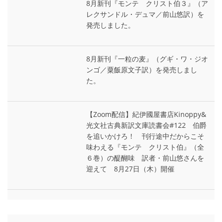
8月新刊『モンテ゠クリスト伯３』（ア
レクサンドル・デュマ／前山悠訳）を
発売しました。
8月新刊『一粒の麦』（グギ・ワ・ジオ
ンゴ／粟飯原文子訳）を発売しまし
た。
【Zoom配信】紀伊國屋書店Kinoppy&
光文社古典新訳文庫読書会#122 伯爵
を追いかけろ！ 刊行途中だからこそ
味わえる『モンテ゠クリスト伯』（全
６巻）の醍醐味 訳者・前山悠さんを
迎えて 8月27日（木）開催