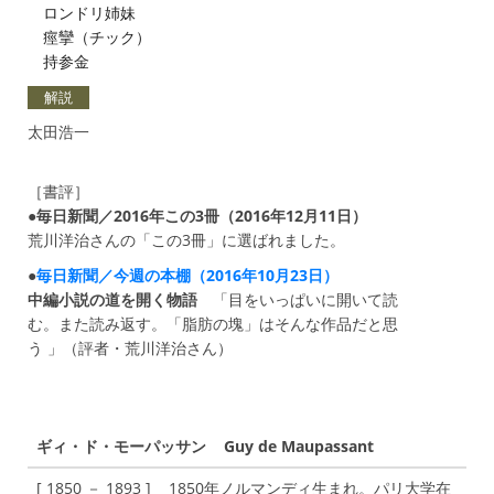
ロンドリ姉妹
痙攣（チック）
持参金
解説
太田浩一
［書評］
●
毎日新聞／2016年この3冊（2016年12月11日）
荒川洋治さんの「この3冊」に選ばれました。
●
毎日新聞／今週の本棚（2016年10月23日）
中編小説の道を開く物語
「目をいっぱいに開いて読
む。また読み返す。「脂肪の塊」はそんな作品だと思
う 」（評者・荒川洋治さん）
ギィ・ド・モーパッサン Guy de Maupassant
[ 1850 － 1893 ] 1850年ノルマンディ生まれ。パリ大学在