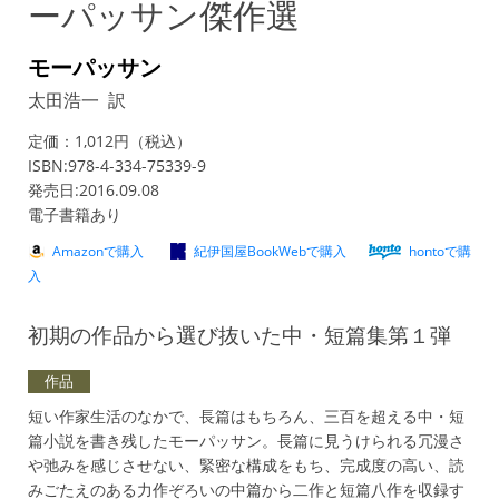
ーパッサン傑作選
モーパッサン
太田浩一 訳
定価：1,012円（税込）
ISBN:978-4-334-75339-9
発売日:2016.09.08
電子書籍あり
Amazonで購入
紀伊国屋BookWebで購入
hontoで購
入
初期の作品から選び抜いた中・短篇集第１弾
作品
短い作家生活のなかで、長篇はもちろん、三百を超える中・短
篇小説を書き残したモーパッサン。長篇に見うけられる冗漫さ
や弛みを感じさせない、緊密な構成をもち、完成度の高い、読
みごたえのある力作ぞろいの中篇から二作と短篇八作を収録す