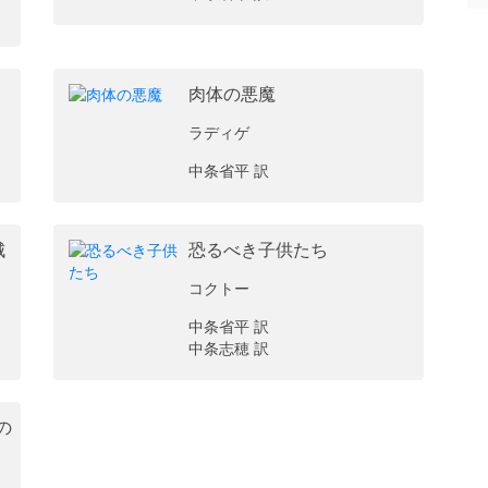
肉体の悪魔
ラディゲ
中条省平 訳
城
恐るべき子供たち
コクトー
中条省平 訳
中条志穂 訳
の