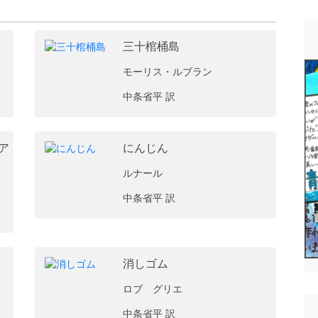
三十棺桶島
モーリス・ルブラン
中条省平 訳
ア
にんじん
ルナール
中条省平 訳
消しゴム
ロブ゠グリエ
中条省平 訳