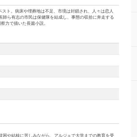
病ペスト。病床や埋葬地は不足、市境は封鎖され、人々は恋人
医師ら有志の市民は保健隊を結成し、事態の収拾に奔走する
洞察力で描いた長篇小説。
貧困や結核に苦しみながら、アルジェで大学までの教育を受