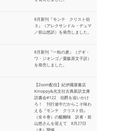
8月新刊『モンテ゠クリスト伯
３』（アレクサンドル・デュマ
／前山悠訳）を発売しました。
8月新刊『一粒の麦』（グギ・
ワ・ジオンゴ／粟飯原文子訳）
を発売しました。
【Zoom配信】紀伊國屋書店
Kinoppy&光文社古典新訳文庫
読書会#122 伯爵を追いかけ
ろ！ 刊行途中だからこそ味わ
える『モンテ゠クリスト伯』
（全６巻）の醍醐味 訳者・前
山悠さんを迎えて 8月27日
（木）開催