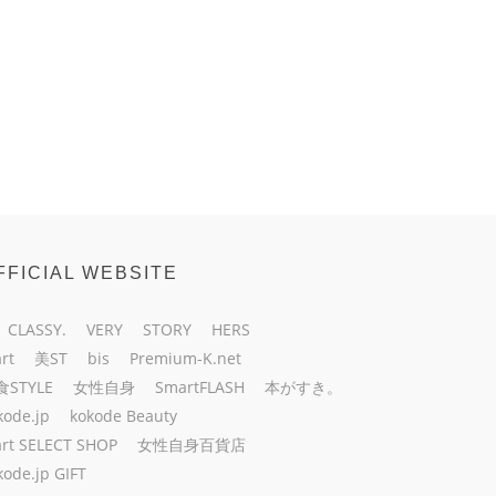
FFICIAL WEBSITE
CLASSY.
VERY
STORY
HERS
rt
美ST
bis
Premium-K.net
食STYLE
女性自身
SmartFLASH
本がすき。
kode.jp
kokode Beauty
rt SELECT SHOP
女性自身百貨店
kode.jp GIFT