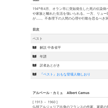
194*年4月、オラン市に突如発生した死の伝染
や家族と離れた生活を強いられる。一方、リュー
が……。不条理下の人間の心理や行動を恐るべき
目次
ペスト
解説 中条省平
年譜
訳者あとがき
『ペスト』おもな登場人物しおり
アルベール・カミュ Albert Camus
[ 1913 － 1960 ]
仏領アルジェリア出身のフランスの作家。家庭の