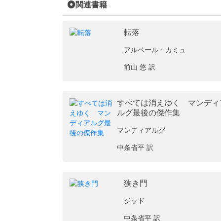
関連書籍
転落
アルベール・カミュ
前山 悠 訳
すべては消えゆく マンディ
ルグ最後の傑作集
マンディアルグ
中条省平 訳
狭き門
ジッド
中条省平 訳