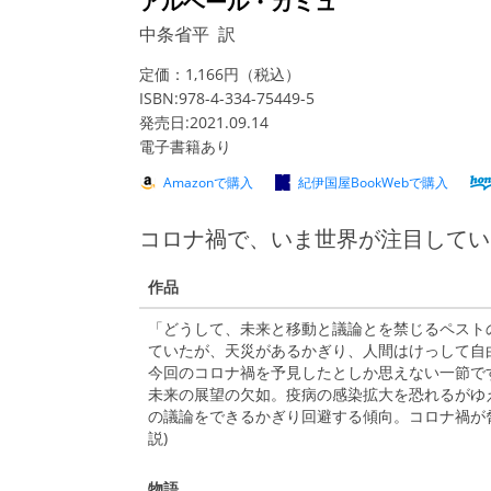
アルベール・カミュ
中条省平 訳
定価：1,166円（税込）
ISBN:978-4-334-75449-5
発売日:2021.09.14
電子書籍あり
Amazonで購入
紀伊国屋BookWebで購入
コロナ禍で、いま世界が注目してい
作品
「どうして、未来と移動と議論とを禁じるペスト
ていたが、天災があるかぎり、人間はけっして自由
今回のコロナ禍を予見したとしか思えない一節で
未来の展望の欠如。疫病の感染拡大を恐れるがゆ
の議論をできるかぎり回避する傾向。コロナ禍が脅
説)
物語