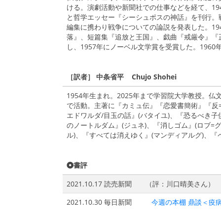
ける。演劇活動や新聞社での仕事などを経て、19
と哲学エッセー『シーシュポスの神話』を刊行。
編集に携わり戦争についての論説を発表した。19
落』、短篇集『追放と王国』、戯曲『戒厳令』『
し、1957年にノーベル文学賞を受賞した。196
［訳者］ 中条省平 Chujo Shohei
1954年生まれ。2025年まで学習院大学教授
で活動。主著に『カミュ伝』『恋愛書簡術』『反
エドワルダ/目玉の話』(バタイユ)、『恐るべき子
のノートルダム』(ジュネ)、『消しゴム』(ロブ=
ル)、『すべては消えゆく』(マンディアルグ)、『ペ
書評
2021.10.17 読売新聞
（評：川口晴美さん）
2021.10.30 毎日新聞
今週の本棚 鼎談＜疫