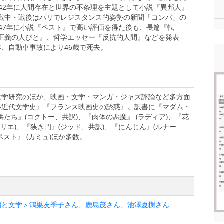
42年に人間存在と世界の不条理を主題として小説『異邦人』
戦中・戦後はパリでレジスタンス的姿勢の新聞「コンバ」の
47年に小説『ペスト』で高い評価を得た後も、長篇『転
正義の人びと』、哲学エッセー『反抗的人間』などを発表
0年、自動車事故により46歳で死去。
。仏文学研究のほか、映画・文学・マンガ・ジャズ評論など多方面
=近代文学史』『フランス映画史の誘惑』。訳書に『マダム・
供たち』(コクトー、共訳)、『肉体の悪魔』 (ラディア)、『花
グリエ)、『狭き門』(ジッド、共訳)、『にんじん』(ルナー
スト』 (カミュ)ほか多数。
病と文学＞鴻巣友季子さん、鹿島茂さん、池澤夏樹さん