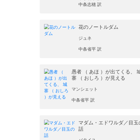
中条志穂 訳
花のノートルダム
ジュネ
中条省平 訳
愚者 （ あほ ）が出てくる、 
寨 （ おしろ ）が見える
マンシェット
中条省平 訳
マダム・エドワルダ／目玉
話
バタイユ