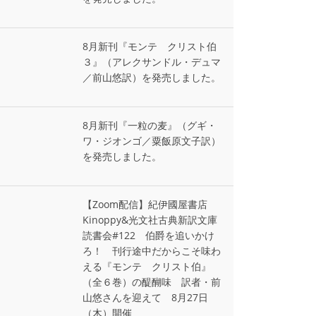
8月新刊『モンテ゠クリスト伯
３』（アレクサンドル・デュマ
／前山悠訳）を発売しました。
8月新刊『一粒の麦』（グギ・
ワ・ジオンゴ／粟飯原文子訳）
を発売しました。
【Zoom配信】紀伊國屋書店
Kinoppy&光文社古典新訳文庫
読書会#122 伯爵を追いかけ
ろ！ 刊行途中だからこそ味わ
える『モンテ゠クリスト伯』
（全６巻）の醍醐味 訳者・前
山悠さんを迎えて 8月27日
（木）開催