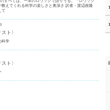
世界のすべては、一本のロウソクで語りうる。『ロウソク
が教えてくれる科学の楽しさと奥深さ 訳者・渡辺政隆
えて
3
リスト〉
の科学
リスト〉
ー