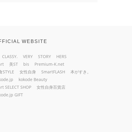
FFICIAL WEBSITE
CLASSY.
VERY
STORY
HERS
rt
美ST
bis
Premium-K.net
食STYLE
女性自身
SmartFLASH
本がすき。
kode.jp
kokode Beauty
rt SELECT SHOP
女性自身百貨店
kode.jp GIFT