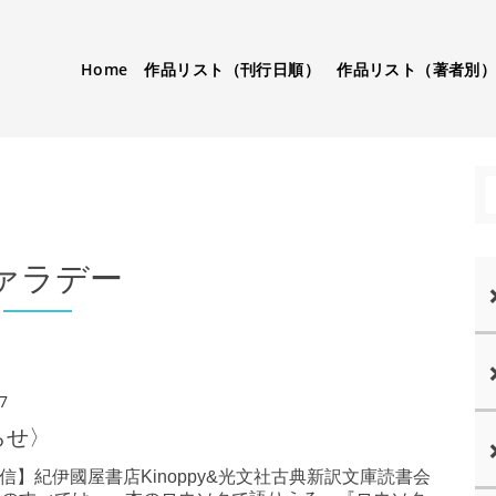
Home
作品リスト（刊行日順）
作品リスト（著者別
ァラデー
7
らせ〉
配信】紀伊國屋書店Kinoppy&光文社古典新訳文庫読書会