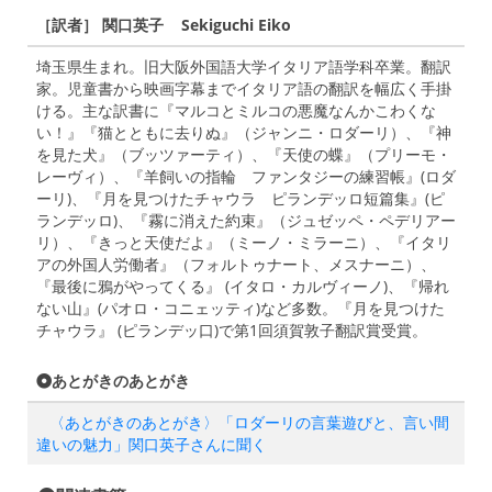
［訳者］ 関口英子 Sekiguchi Eiko
埼玉県生まれ。旧大阪外国語大学イタリア語学科卒業。翻訳
家。児童書から映画字幕までイタリア語の翻訳を幅広く手掛
ける。主な訳書に『マルコとミルコの悪魔なんかこわくな
い！』『猫とともに去りぬ』（ジャンニ・ロダーリ）、『神
を見た犬』（ブッツァーティ）、『天使の蝶』（プリーモ・
レーヴィ）、『羊飼いの指輪 ファンタジーの練習帳』(ロダ
ーリ)、『月を見つけたチャウラ ピランデッロ短篇集』(ピ
ランデッロ)、『霧に消えた約束』（ジュゼッペ・ペデリアー
リ）、『きっと天使だよ』（ミーノ・ミラーニ）、『イタリ
アの外国人労働者』（フォルトゥナート、メスナーニ）、
『最後に鴉がやってくる』 (イタロ・カルヴィーノ)、『帰れ
ない山』(パオロ・コニェッティ)など多数。『月を見つけた
チャウラ』 (ピランデッ口)で第1回須賀敦子翻訳賞受賞。
あとがきのあとがき
〈あとがきのあとがき〉「ロダーリの言葉遊びと、言い間
違いの魅力」関口英子さんに聞く