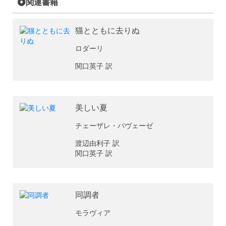
関連書籍
猫とともに去りぬ
ロダーリ
関口英子 訳
美しい夏
チェーザレ・パヴェーゼ
渡辺由利子 訳
関口英子 訳
同調者
モラヴィア