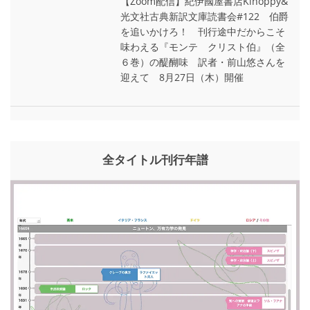
【Zoom配信】紀伊國屋書店Kinoppy&
光文社古典新訳文庫読書会#122 伯爵
を追いかけろ！ 刊行途中だからこそ
味わえる『モンテ゠クリスト伯』（全
６巻）の醍醐味 訳者・前山悠さんを
迎えて 8月27日（木）開催
全タイトル刊行年譜