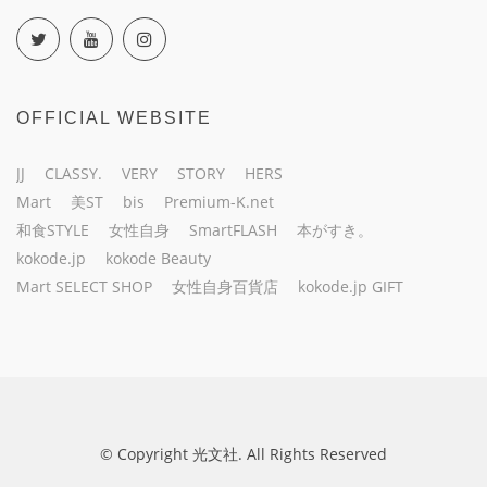
OFFICIAL WEBSITE
JJ
CLASSY.
VERY
STORY
HERS
Mart
美ST
bis
Premium-K.net
和食STYLE
女性自身
SmartFLASH
本がすき。
kokode.jp
kokode Beauty
Mart SELECT SHOP
女性自身百貨店
kokode.jp GIFT
© Copyright 光文社. All Rights Reserved