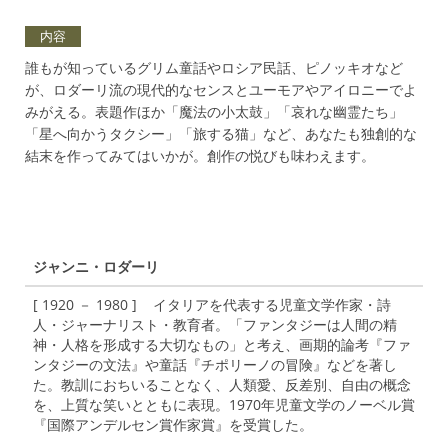
内容
誰もが知っているグリム童話やロシア民話、ピノッキオなど
が、ロダーリ流の現代的なセンスとユーモアやアイロニーでよ
みがえる。表題作ほか「魔法の小太鼓」「哀れな幽霊たち」
「星へ向かうタクシー」「旅する猫」など、あなたも独創的な
結末を作ってみてはいかが。創作の悦びも味わえます。
ジャンニ・ロダーリ
[ 1920 － 1980 ] イタリアを代表する児童文学作家・詩
人・ジャーナリスト・教育者。「ファンタジーは人間の精
神・人格を形成する大切なもの」と考え、画期的論考『ファ
ンタジーの文法』や童話『チポリーノの冒険』などを著し
た。教訓におちいることなく、人類愛、反差別、自由の概念
を、上質な笑いとともに表現。1970年児童文学のノーベル賞
『国際アンデルセン賞作家賞』を受賞した。