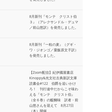
8月新刊『モンテ゠クリスト伯
３』（アレクサンドル・デュマ
／前山悠訳）を発売しました。
8月新刊『一粒の麦』（グギ・
ワ・ジオンゴ／粟飯原文子訳）
を発売しました。
【Zoom配信】紀伊國屋書店
Kinoppy&光文社古典新訳文庫
読書会#122 伯爵を追いかけ
ろ！ 刊行途中だからこそ味わ
える『モンテ゠クリスト伯』
（全６巻）の醍醐味 訳者・前
山悠さんを迎えて 8月27日
（木）開催