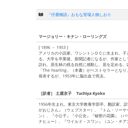
『仔鹿物語』おもな登場人物しおり
マージョリー・キナン・ローリングズ
[ 1896 － 1953 ]
アメリカの小説家。ワシントンＤＣに生まれ、子
る。大学を卒業後、新聞記者になるが、作家として
訪れ、原生林の残る自然に感動し、居を定める。以
「The Yearling」（本書）がベストセラー
発表するが、1953年に脳出血で死去。
［訳者］ 土屋京子 Tuchiya Kyoko
1956年生まれ。東京大学教養学部卒。翻訳家。
がおじさん』（ウェブスター）、『トム・ソーヤ
ン）、『小公子』『小公女』『秘密の花園』（バ
ナヒュー）、『ワイルド・スワン』（ユン・チア