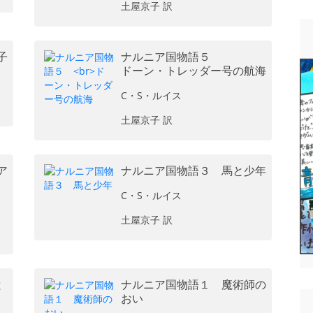
土屋京子 訳
子
ナルニア国物語５
ドーン・トレッダー号の航海
C・S・ルイス
土屋京子 訳
ア
ナルニア国物語３ 馬と少年
C・S・ルイス
土屋京子 訳
と
ナルニア国物語１ 魔術師の
おい