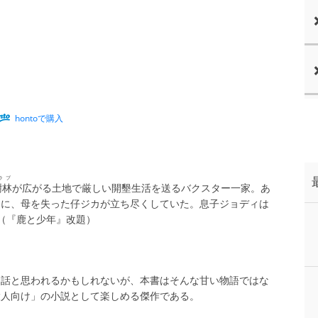
hontoで購入
ラブ
樹林
が広がる土地で厳しい開墾生活を送るバクスター一家。あ
らに、母を失った仔ジカが立ち尽くしていた。息子ジョディは
（『鹿と少年』改題）
な話と思われるかもしれないが、本書はそんな甘い物語ではな
大人向け」の小説として楽しめる傑作である。