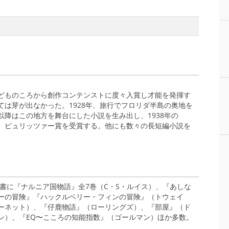
どものころから創作コンテンストに度々入賞し才能を発揮す
は芽が出なかった。1928年、旅行でフロリダ半島の奥地を
降はこの地方を舞台にした小説を生み出し、1938年の
となり、ピュリッツァー賞を受賞する。他にも数々の長短編小説を
訳書に『ナルニア国物語』全7巻（C・S・ルイス）、『あしな
ーの冒険』『ハックルベリー・フィンの冒険』（トウェイ
ーネット）、『仔鹿物語』（ローリングズ）、『部屋』（ド
ン）、『EQ〜こころの知能指数』（ゴールマン）ほか多数。