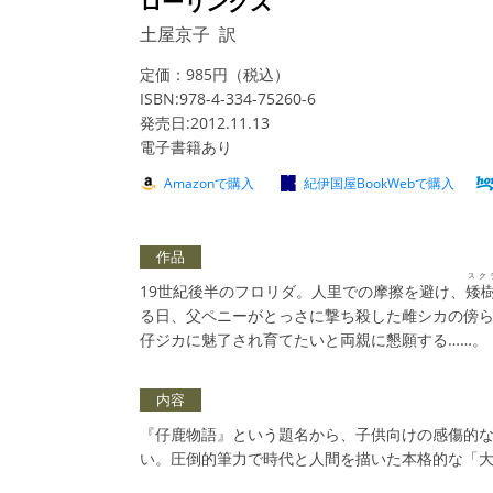
ローリングズ
土屋京子 訳
定価：985円（税込）
ISBN:978-4-334-75260-6
発売日:2012.11.13
電子書籍あり
Amazonで購入
紀伊国屋BookWebで購入
作品
スク
19世紀後半のフロリダ。人里での摩擦を避け、
矮
る日、父ペニーがとっさに撃ち殺した雌シカの傍
仔ジカに魅了され育てたいと両親に懇願する……。
内容
『仔鹿物語』という題名から、子供向けの感傷的
い。圧倒的筆力で時代と人間を描いた本格的な「