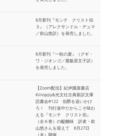
8月新刊『モンテ゠クリスト伯
３』（アレクサンドル・デュマ
／前山悠訳）を発売しました。
8月新刊『一粒の麦』（グギ・
ワ・ジオンゴ／粟飯原文子訳）
を発売しました。
【Zoom配信】紀伊國屋書店
Kinoppy&光文社古典新訳文庫
読書会#122 伯爵を追いかけ
ろ！ 刊行途中だからこそ味わ
える『モンテ゠クリスト伯』
（全６巻）の醍醐味 訳者・前
山悠さんを迎えて 8月27日
（木）開催