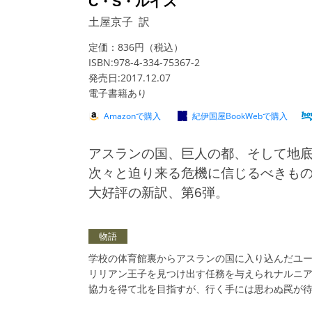
C・S・ルイス
土屋京子 訳
定価：836円（税込）
ISBN:978-4-334-75367-2
発売日:2017.12.07
電子書籍あり
Amazonで購入
紀伊国屋BookWebで購入
アスランの国、巨人の都、そして地底
次々と迫り来る危機に信じるべきも
大好評の新訳、第6弾。
物語
学校の体育館裏からアスランの国に入り込んだユ
リリアン王子を見つけ出す任務を与えられナルニ
協力を得て北を目指すが、行く手には思わぬ罠が