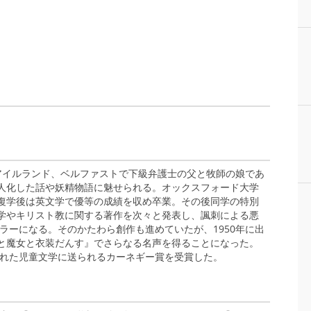
学者。北アイルランド、ベルファストで下級弁護士の父と牧師の娘であ
人化した話や妖精物語に魅せられる。オックスフォード大学
復学後は英文学で優等の成績を収め卒業。その後同学の特別
学やキリスト教に関する著作を次々と発表し、諷刺による悪
セラーになる。そのかたわら創作も進めていたが、1950年に出
と魔女と衣装だんす』でさらなる名声を得ることになった。
優れた児童文学に送られるカーネギー賞を受賞した。