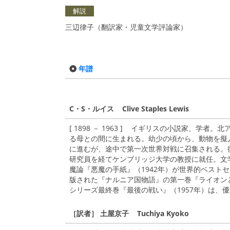
解説
三辺律子（翻訳家・児童文学評論家）
年譜
C・S・ルイス Clive Staples Lewis
[ 1898 － 1963 ] イギリスの小説家、
る母との間に生まれる。幼少の頃から、動物を擬
に進むが、途中で第一次世界対戦に召集される。
研究員を経てケンブリッジ大学の教授に就任。文
魔論『悪魔の手紙』（1942年）が世界的ベスト
版された『ナルニア国物語』の第一巻『ライオン
シリーズ最終巻『最後の戦い』（1957年）は、
［訳者］ 土屋京子 Tuchiya Kyoko