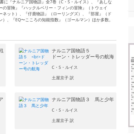
訳書に『ナルニア国物語』全7巻（C・S・ルイス）、『あしな
ーの冒険』『ハックルベリー・フィンの冒険』（トウェイ
ーネット）、『仔鹿物語』（ローリングズ）、『部屋』（ド
ン）、『EQ〜こころの知能指数』（ゴールマン）ほか多数。
戦
ナルニア国物語５
ドーン・トレッダー号の航海
C・S・ルイス
土屋京子 訳
ア
ナルニア国物語３ 馬と少年
C・S・ルイス
土屋京子 訳