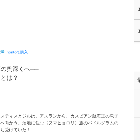
hontoで購入
の奥深くへ──
のとは？
ースティスとジルは、アスランから、カスピアン航海王の息子
アへ向かう。沼地に住む〈ヌマヒョロリ〉族のパドルグラムの
待ち受けていた！