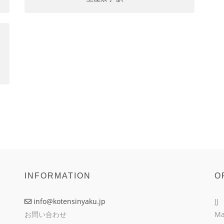
INFORMATION
O
info@kotensinyaku.jp
JJ
お問い合わせ
Ma