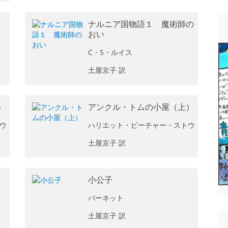
と
ナルニア国物語１ 魔術師の
おい
C・S・ルイス
土屋京子 訳
）
アンクル・トムの小屋（上）
ウ
ハリエット・ビーチャー・ストウ
土屋京子 訳
小公子
バーネット
土屋京子 訳