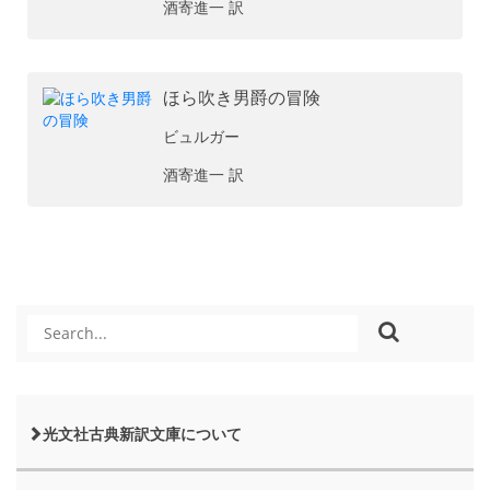
酒寄進一 訳
ほら吹き男爵の冒険
ビュルガー
酒寄進一 訳
光文社古典新訳文庫について