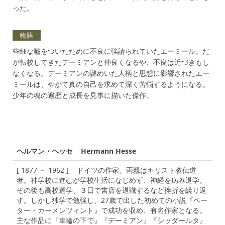
った。
物語
些細な嘘をついたために不良に強請られていたエーミール。だ
が転校してきたデーミアンと仲良くなるや、不良は近づきもし
なくなる。デーミアンの謎めいた人柄と思想に影響されたエー
ミールは、やがて真の自己を求めて深く苦悩するようになる。
少年の魂の遍歴と成長を見事に描いた傑作。
ヘルマン・ヘッセ Hermann Hesse
[ 1877 － 1962 ] ドイツの作家。両親はキリスト教伝道
者。神学校に進むが学校生活になじめず、神経を病み退学。
その後も高校退学、３日で書店を退職するなど挫折を繰り返
す。しかし独学で勉強し、27歳で出した初めての小説『ペー
ター・カーメンツィント』で成功を収め、有名作家となる。
主な作品に『車輪の下で』『デーミアン』『シッダールタ』