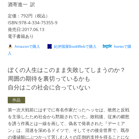
酒寄進一 訳
定価：792円（税込）
ISBN:978-4-334-75355-9
発売日:2017.06.13
電子書籍あり
Amazonで購入
紀伊国屋BookWebで購入
hontoで購
入
ぼくの人生はこのまま失敗してしまうのか？
周囲の期待を裏切っているかも
自分はこの社会に合っていない
作品
第一次大戦前にはすでに有名作家だったヘッセは、敢然と反戦
を主張したため社会から黙殺されていた。敗戦後、従来の郷愁
を誘う作風とは一線を画して、偽名で発表された『デーミア
ン』は、混迷を深めるドイツで、そしてその後全世界で、既存
の価値観にぶつかって苦しむ人々の圧倒的支持を得ることにな