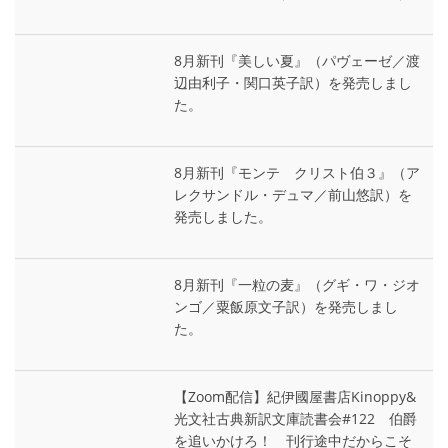
8月新刊『美しい夏』（パヴェーゼ／渡
辺由利子・関口英子訳）を発売しまし
た。
8月新刊『モンテ゠クリスト伯３』（ア
レクサンドル・デュマ／前山悠訳）を
発売しました。
8月新刊『一粒の麦』（グギ・ワ・ジオ
ンゴ／粟飯原文子訳）を発売しまし
た。
【Zoom配信】紀伊國屋書店Kinoppy&
光文社古典新訳文庫読書会#122 伯爵
を追いかけろ！ 刊行途中だからこそ