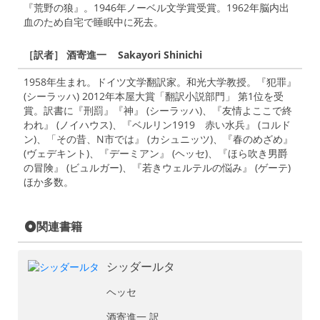
『荒野の狼』。1946年ノーベル文学賞受賞。1962年脳内出
血のため自宅で睡眠中に死去。
［訳者］ 酒寄進一 Sakayori Shinichi
1958年生まれ。ドイツ文学翻訳家。和光大学教授。『犯罪』
(シーラッハ) 2012年本屋大賞「翻訳小説部門」 第1位を受
賞。訳書に『刑罰』『神』 (シーラッハ)、『友情よここで終
われ』 (ノイハウス)、『ベルリン1919 赤い水兵』 (コルド
ン)、「その昔、N市では』 (カシュニッツ)、『春のめざめ』
(ヴェデキント)、『デーミアン』 (ヘッセ)、『ほら吹き男爵
の冒険』 (ビュルガー)、『若きウェルテルの悩み』 (ゲーテ)
ほか多数。
関連書籍
シッダールタ
ヘッセ
酒寄進一 訳