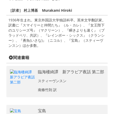
［訳者］ 村上博基 Murakami Hiroki
1936年生まれ。東京外国語大学独語科卒。英米文学翻訳家。
訳書に『スマイリーと仲間たち』（ル・カレ）、『女王陛下
のユリシーズ号』（マクリーン）、『瞬きよりも速く』（ブ
ラッドベリ、共訳）、『レインボー・シックス』（クランシ
ー）、『勇魚(いさな)』（ニコル）、『宝島』（スティーヴ
ンスン）ほか多数。
関連書籍
臨海楼綺譚 新アラビア夜話 第二部
スティーヴンスン
南條竹則 訳
宝島