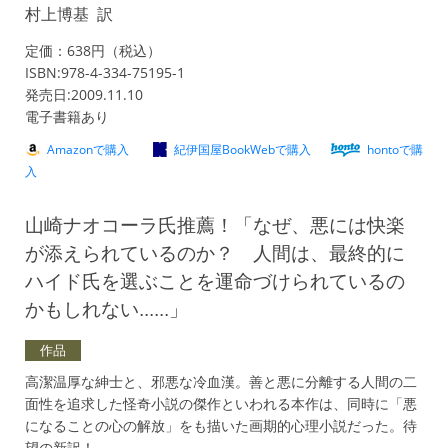
村上博基 訳
定価：638円（税込）
ISBN:978-4-334-75195-1
発売日:2009.11.10
電子書籍あり
Amazonで購入
紀伊国屋BookWebで購入
hontoで購
入
山崎ナオコーラ氏推薦！「なぜ、悪には快楽
が添えられているのか？ 人間は、最終的に
ハイド氏を選ぶことを運命づけられているの
かもしれない......」
作品
高潔温厚な紳士と、邪悪な冷血漢。善と悪に分離する人間の二
面性を追求した怪奇小説の傑作といわれる本作は、同時に「悪
になることの心の解放」をも描いた画期的心理小説だった。待
望の新訳！