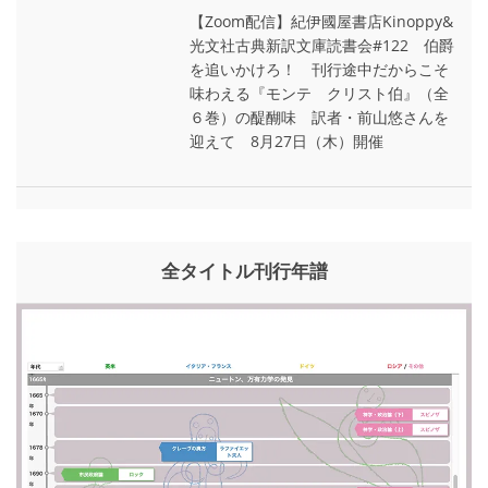
【Zoom配信】紀伊國屋書店Kinoppy&
光文社古典新訳文庫読書会#122 伯爵
を追いかけろ！ 刊行途中だからこそ
味わえる『モンテ゠クリスト伯』（全
６巻）の醍醐味 訳者・前山悠さんを
迎えて 8月27日（木）開催
全タイトル刊行年譜