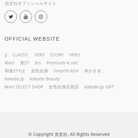
光文社オフィシャルサイト
OFFICIAL WEBSITE
JJ
CLASSY.
VERY
STORY
HERS
Mart
美ST
bis
Premium-K.net
和食STYLE
女性自身
SmartFLASH
本がすき。
kokode.jp
kokode Beauty
Mart SELECT SHOP
女性自身百貨店
kokode.jp GIFT
© Copyright 光文社. All Rights Reserved