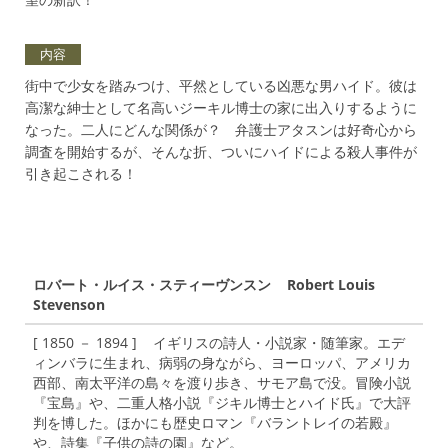
内容
街中で少女を踏みつけ、平然としている凶悪な男ハイド。彼は
高潔な紳士として名高いジーキル博士の家に出入りするように
なった。二人にどんな関係が？ 弁護士アタスンは好奇心から
調査を開始するが、そんな折、ついにハイドによる殺人事件が
引き起こされる！
ロバート・ルイス・スティーヴンスン Robert Louis
Stevenson
[ 1850 － 1894 ] イギリスの詩人・小説家・随筆家。エデ
ィンバラに生まれ、病弱の身ながら、ヨーロッパ、アメリカ
西部、南太平洋の島々を渡り歩き、サモア島で没。冒険小説
『宝島』や、二重人格小説『ジキル博士とハイド氏』で大評
判を博した。ほかにも歴史ロマン『バラントレイの若殿』
や、詩集『子供の詩の園』など。