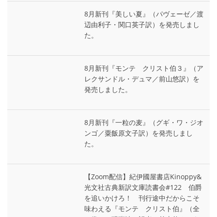
8月新刊『美しい夏』（パヴェーゼ／渡
辺由利子・関口英子訳）を発売しまし
た。
8月新刊『モンテ゠クリスト伯３』（ア
レクサンドル・デュマ／前山悠訳）を
発売しました。
8月新刊『一粒の麦』（グギ・ワ・ジオ
ンゴ／粟飯原文子訳）を発売しまし
た。
【Zoom配信】紀伊國屋書店Kinoppy&
光文社古典新訳文庫読書会#122 伯爵
を追いかけろ！ 刊行途中だからこそ
味わえる『モンテ゠クリスト伯』（全