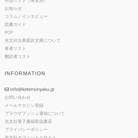
作品リスト（著者別）
お知らせ
コラム／インタビュー
読書ガイド
POP
光文社古典新訳文庫について
著者リスト
翻訳者リスト
INFORMATION
info@kotensinyaku.jp
お問い合わせ
メールマガジン登録
ブラウザプッシュ通知について
光文社電子書籍取扱書店
プライバシーポリシー
光文社オフィシャルサイト