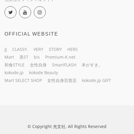
OFFICIAL WEBSITE
JJ
CLASSY.
VERY
STORY
HERS
Mart
美ST
bis
Premium-K.net
和食STYLE
女性自身
SmartFLASH
本がすき。
kokode.jp
kokode Beauty
Mart SELECT SHOP
女性自身百貨店
kokode.jp GIFT
© Copyright 光文社. All Rights Reserved