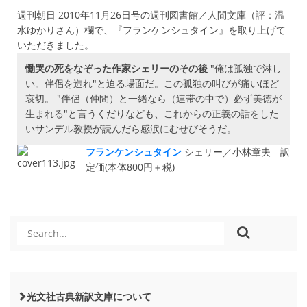
週刊朝日 2010年11月26日号の週刊図書館／人間文庫（評：温
水ゆかりさん）欄で、『フランケンシュタイン』を取り上げて
いただきました。
慟哭の死をなぞった作家シェリーのその後
"俺は孤独で淋し
い。伴侶を造れ"と迫る場面だ。この孤独の叫びが痛いほど
哀切。 "伴侶（仲間）と一緒なら（連帯の中で）必ず美徳が
生まれる"と言うくだりなども、これからの正義の話をした
いサンデル教授が読んだら感涙にむせびそうだ。
フランケンシュタイン
シェリー／小林章夫 訳
定価(本体800円＋税)
光文社古典新訳文庫について