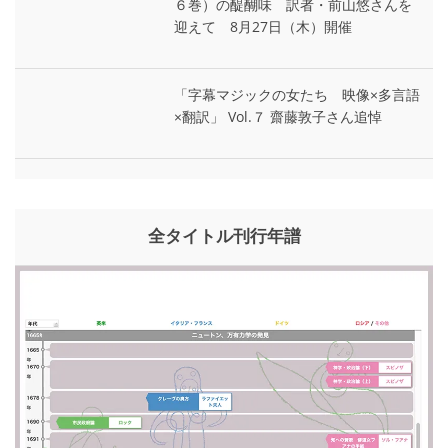
６巻）の醍醐味 訳者・前山悠さんを
迎えて 8月27日（木）開催
「字幕マジックの女たち 映像×多言語
×翻訳」 Vol.７ 齋藤敦子さん追悼
全タイトル刊行年譜