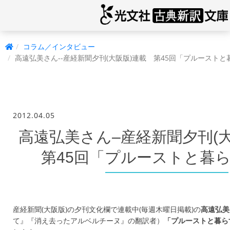
コラム／インタビュー
高遠弘美さん--産経新聞夕刊(大阪版)連載 第45回「プルースト
2012.04.05
高遠弘美さん–産経新聞夕刊(
第45回「プルーストと暮
産経新聞(大阪版)の夕刊文化欄で連載中(毎週木曜日掲載)の
高遠弘美
て』『消え去ったアルベルチーヌ』の翻訳者）
「プルーストと暮ら