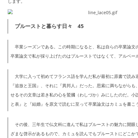
します。
プルーストと暮らす日々 45
卒業シーズンである。この時期になると、私は自らの卒業論文
卒業論文で私が採り上げたのはプルーストではなくて、アルベー
大学に入って初めてフランス語を学んだ私が最初に原書で読み
『追放と王国』、それに『異邦人』だった。思索に満ちながらも
せるその文章は若き私の心を鷲摑（わしづか）みにしたのだ。小
と表』と『結婚』を原文で読むに至って卒業論文はカミュを書こ
その後、三年生で仏文科に進んで私はプルーストの魅力に開眼
ざまな啓示があるもので、カミュを読んでもプルーストにどこか