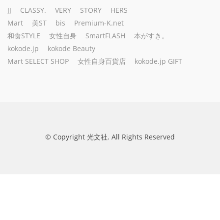
JJ
CLASSY.
VERY
STORY
HERS
Mart
美ST
bis
Premium-K.net
和食STYLE
女性自身
SmartFLASH
本がすき。
kokode.jp
kokode Beauty
Mart SELECT SHOP
女性自身百貨店
kokode.jp GIFT
© Copyright 光文社. All Rights Reserved