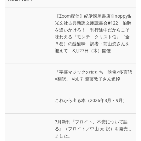
【Zoom配信】紀伊國屋書店Kinoppy&
光文社古典新訳文庫読書会#122 伯爵
を追いかけろ！ 刊行途中だからこそ
味わえる『モンテ゠クリスト伯』（全
６巻）の醍醐味 訳者・前山悠さんを
迎えて 8月27日（木）開催
「字幕マジックの女たち 映像×多言語
×翻訳」 Vol.７ 齋藤敦子さん追悼
これから出る本（2026年8月・9月）
7月新刊『フロイト、不安について語
る』（フロイト／中山 元 訳）を発売し
ました。