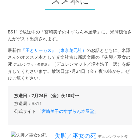
スメ本に
BS11で放送中の「宮崎美子のすずらん本屋堂」に、米澤穂信さ
んがゲスト出演されます。
最新作
『王とサーカス』（東京創元社）
のお話とともに、米澤
さんのオススメ本として光文社古典新訳文庫の『失脚／巫女の
死
』（デュレンマット／増本浩子 訳）を紹
デュレンマット傑作選
介してくださいます。放送日は7月24日（金）夜10時から。ぜ
ひご覧ください。
放送日：7月24日（金）夜10時〜
放送局：BS11
公式サイト
「宮崎美子のすずらん本屋堂」
失脚／巫女の死
デュレンマット傑